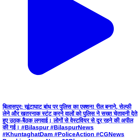
बिलासपुर: खूंटाघाट बांध पर पुलिस का एक्शन! रील बनाने, सेल्फी
लेने और खतरनाक स्टंट करने वालों को पुलिस ने सख्त चेतावनी देते
हुए उठक-बैठक लगवाई। लोगों से वेस्टवियर से दूर रहने की अपील
की गई। #Bilaspur #BilaspurNews
#KhuntaghatDam #PoliceAction #CGNews