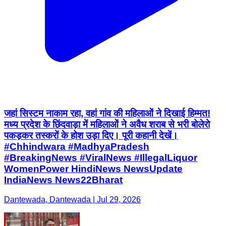
जहां सिस्टम नाकाम रहा, वहां गांव की महिलाओं ने दिखाई हिम्मत!
मध्य प्रदेश के छिंदवाड़ा में महिलाओं ने अवैध शराब से भरी बोलेरो
पकड़कर तस्करों के होश उड़ा दिए। पूरी कहानी देखें।
#Chhindwara #MadhyaPradesh
#BreakingNews #ViralNews #IllegalLiquor
WomenPower HindiNews NewsUpdate
IndiaNews News22Bharat
Dantewada, Dantewada | Jul 29, 2026