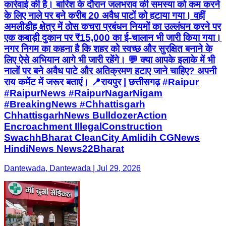
कार्रवाई की है। बारिश के दौरान जलभराव की समस्या को कम करने
के लिए नाले पर बने करीब 20 अवैध पाटों को हटाया गया। वहीं
अमलीडीह क्षेत्र में ठोस कचरा प्रबंधन नियमों का उल्लंघन करने पर
एक कबाड़ी दुकान पर ₹15,000 का ई-चालान भी जारी किया गया।
नगर निगम का कहना है कि शहर को स्वच्छ और सुरक्षित बनाने के
लिए ऐसे अभियान आगे भी जारी रहेंगे। 💬 क्या आपके इलाके में भी
नालों पर बने अवैध पाटे और अतिक्रमण हटाए जाने चाहिए? अपनी
राय कमेंट में जरूर बताएं। 📍रायपुर | छत्तीसगढ़ #Raipur
#RaipurNews #RaipurNagarNigam
#BreakingNews #Chhattisgarh
ChhattisgarhNews BulldozerAction
Encroachment IllegalConstruction
SwachhBharat CleanCity Amlidih CGNews
HindiNews News22Bharat
Dantewada, Dantewada | Jul 29, 2026