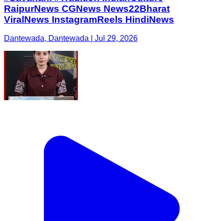
RaipurNews CGNews News22Bharat
ViralNews InstagramReels HindiNews
Dantewada, Dantewada | Jul 29, 2026