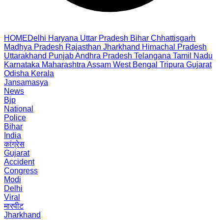
HOME
Delhi
Haryana
Uttar Pradesh
Bihar
Chhattisgarh
Madhya Pradesh
Rajasthan
Jharkhand
Himachal Pradesh
Uttarakhand
Punjab
Andhra Pradesh
Telangana
Tamil Nadu
Karnataka
Maharashtra
Assam
West Bengal
Tripura
Gujarat
Odisha
Kerala
Jansamasya
News
Bjp
National
Police
Bihar
India
कांग्रेस
Gujarat
Accident
Congress
Modi
Delhi
Viral
मारपीट
Jharkhand