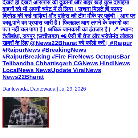
देखते ही देखते आसपास की दुकानों और बाहर खड़े कुछ दोपहिया
वाहनों को भी अपनी चपेट में ले लिया। सूचना मिलते ही फायर
ब्रिगेड की कई गाड़ियां और पुलिस की टीम मौके पर पहुंची। आग पर
काबू पाने का प्रयास जारी है। फिलहाल आग लगने के कारणों का
पता नहीं चल पाया है। अधिक जानकारी का इंतजार है। 📍 स्थान:
तेलीबांधा, रायपुर (छत्तीसगढ़) 📲 ऐसी ही तेज और भरोसेमंद लोकल
खबरों के लिए @News22Bharat को फॉलो करें। #Raipur
#RaipurNews #BreakingNews
#RaipurBreaking #Fire FireNews OctopusBar
Telibandha Chhattisgarh CGNews HindiNews
LocalNews NewsUpdate ViralNews
News22Bharat
Dantewada, Dantewada | Jul 29, 2026