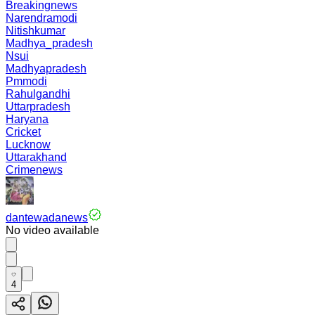
Breakingnews
Narendramodi
Nitishkumar
Madhya_pradesh
Nsui
Madhyapradesh
Pmmodi
Rahulgandhi
Uttarpradesh
Haryana
Cricket
Lucknow
Uttarakhand
Crimenews
dantewadanews
No video available
4