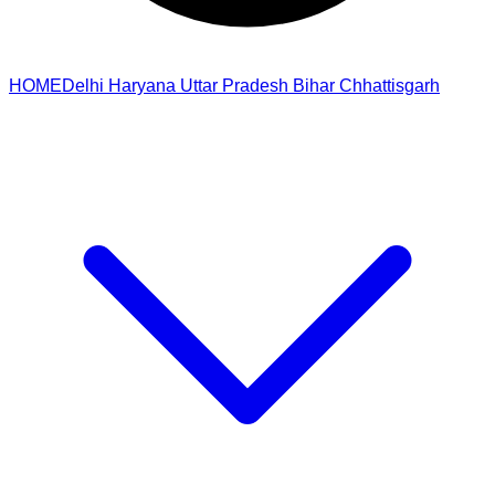
HOME
Delhi
Haryana
Uttar Pradesh
Bihar
Chhattisgarh