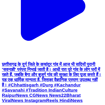
छत्तीसगढ़ के दुर्ग जिले के कचांदूर गांव में आज भी सदियों पुरानी
'सवनाही' परंपरा निभाई जाती है। आधी रात पूरे गांव के लोग घरों में
रहते हैं, जबकि बैगा और बुजुर्ग गांव की सुरक्षा के लिए पूजा करते हैं।
यह एक धार्मिक मान्यता है, जिसका वैज्ञानिक प्रमाण उपलब्ध नहीं
है। #Chhattisgarh #Durg #Kachandur
#Savanahi #Tradition IndianCulture
RaipurNews CGNews News22Bharat
ViralNews InstagramReels HindiNews