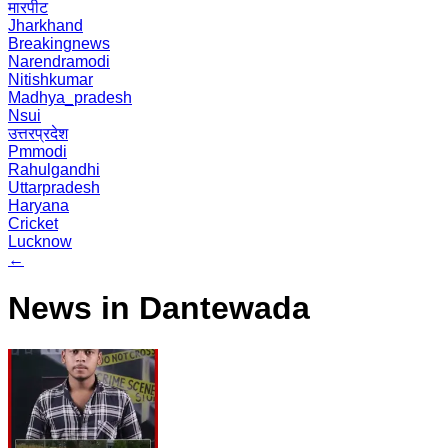
मारपीट
Jharkhand
Breakingnews
Narendramodi
Nitishkumar
Madhya_pradesh
Nsui
उत्तरप्रदेश
Pmmodi
Rahulgandhi
Uttarpradesh
Haryana
Cricket
Lucknow
←
News in Dantewada