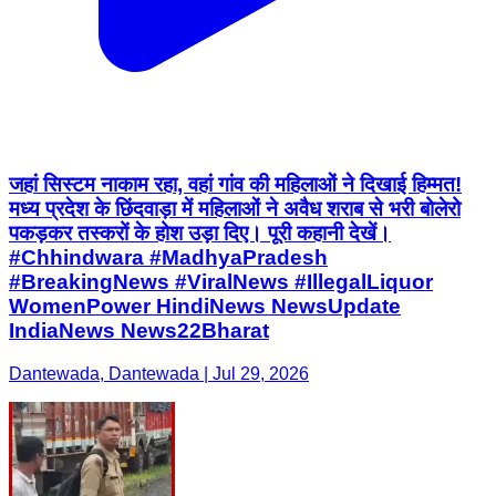
जहां सिस्टम नाकाम रहा, वहां गांव की महिलाओं ने दिखाई हिम्मत!
मध्य प्रदेश के छिंदवाड़ा में महिलाओं ने अवैध शराब से भरी बोलेरो
पकड़कर तस्करों के होश उड़ा दिए। पूरी कहानी देखें।
#Chhindwara #MadhyaPradesh
#BreakingNews #ViralNews #IllegalLiquor
WomenPower HindiNews NewsUpdate
IndiaNews News22Bharat
Dantewada, Dantewada | Jul 29, 2026