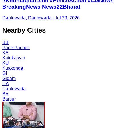
#KhuntaghatDam #PoliceAction #CGNews
BreakingNews News22Bharat
Dantewada, Dantewada | Jul 29, 2026
Nearby Cities
BB
Bade Bacheli
KA
Katekalyan
KU
Kuakonda
GI
Gidam
DA
Dantewada
BA
Barsur