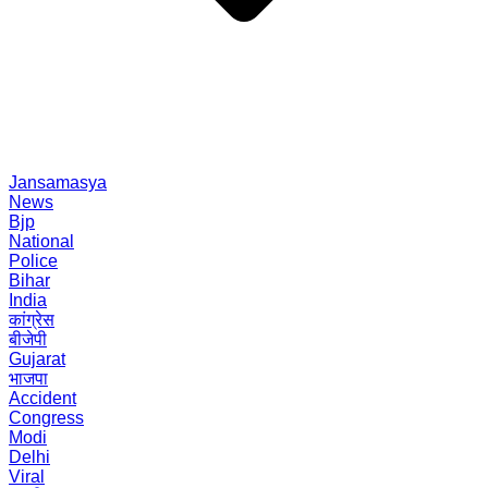
Jansamasya
News
Bjp
National
Police
Bihar
India
कांग्रेस
बीजेपी
Gujarat
भाजपा
Accident
Congress
Modi
Delhi
Viral