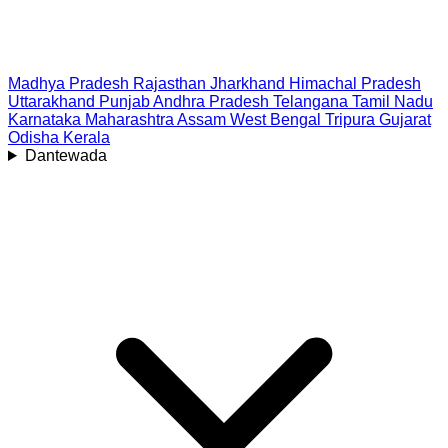
Madhya Pradesh
Rajasthan
Jharkhand
Himachal Pradesh
Uttarakhand
Punjab
Andhra Pradesh
Telangana
Tamil Nadu
Karnataka
Maharashtra
Assam
West Bengal
Tripura
Gujarat
Odisha
Kerala
Dantewada