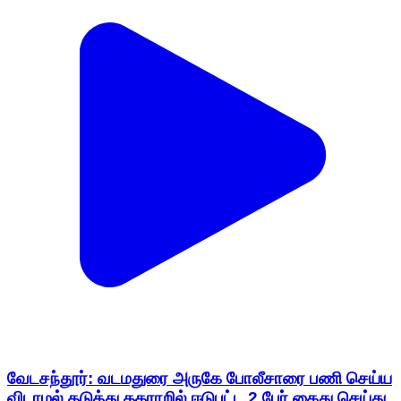
வேடசந்தூர்: வடமதுரை அருகே போலீசாரை பணி செய்ய
விடாமல் தடுத்து தகராறில் ஈடுபட்ட 2 பேர் கைது செய்து