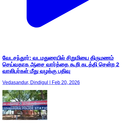
வேடசந்தூர்: வடமதுரையில் சிறுமியை திருமணம்
செய்வதாக ஆசை வார்த்தை கூறி கடத்தி சென்ற 2
வாலிபர்கள் மீது வழக்கு பதிவு
Vedasandur, Dindigul | Feb 20, 2026