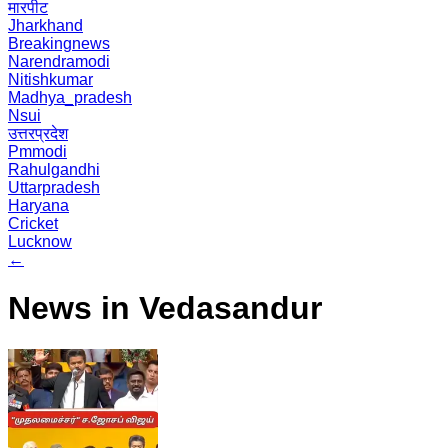
मारपीट
Jharkhand
Breakingnews
Narendramodi
Nitishkumar
Madhya_pradesh
Nsui
उत्तरप्रदेश
Pmmodi
Rahulgandhi
Uttarpradesh
Haryana
Cricket
Lucknow
←
News in Vedasandur