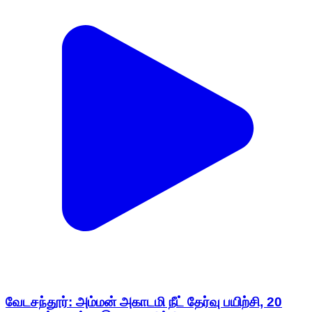
வேடசந்தூர்: அம்மன் அகாடமி நீட் தேர்வு பயிற்சி, 20