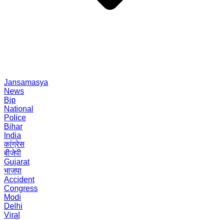
Jansamasya
News
Bjp
National
Police
Bihar
India
कांग्रेस
बीजेपी
Gujarat
भाजपा
Accident
Congress
Modi
Delhi
Viral