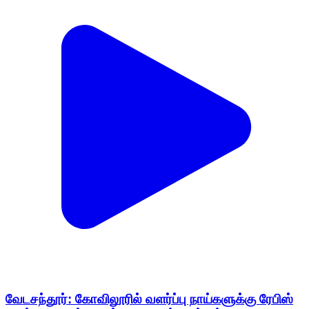
வேடசந்தூர்: கோவிலூரில் வளர்ப்பு நாய்களுக்கு ரேபிஸ்