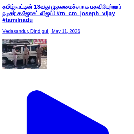
தமிழ்நாட்டின் 13வது முதலமைச்சராக பதவியேற்றார்
நடிகர் ச.ஜோசப் விஜய்! #tn_cm_joseph_vijay
#tamilnadu
Vedasandur, Dindigul | May 11, 2026