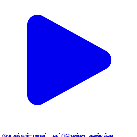
வேடசந்தூர்: மாவட்ட சூப்பிரெண்டை கண்டித்து