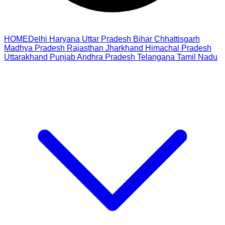
HOME
Delhi
Haryana
Uttar Pradesh
Bihar
Chhattisgarh
Madhya Pradesh
Rajasthan
Jharkhand
Himachal Pradesh
Uttarakhand
Punjab
Andhra Pradesh
Telangana
Tamil Nadu