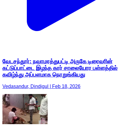
வேடசந்தூர்: நவாமரத்துபட்டி அருகே டிரைவரின்
கட்டுப்பாட்டை இழந்த கார் சாலையோர பள்ளத்தில்
கவிழ்ந்து அப்பளமாக நொறுங்கியது
Vedasandur, Dindigul | Feb 18, 2026