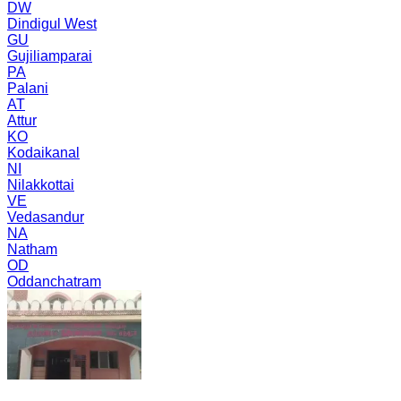
DW
Dindigul West
GU
Gujiliamparai
PA
Palani
AT
Attur
KO
Kodaikanal
NI
Nilakkottai
VE
Vedasandur
NA
Natham
OD
Oddanchatram