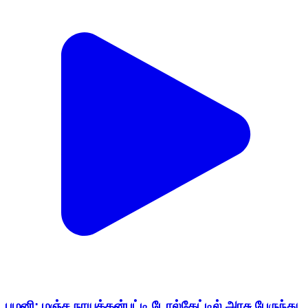
பழனி: மஞ்ச நாயக்கன்பட்டி டோல்கேட்டில் அரசு பேருந்து