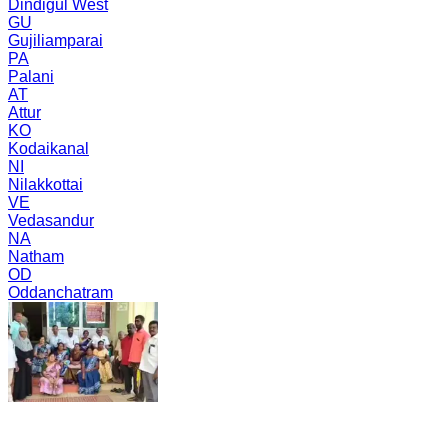
Dindigul West
GU
Gujiliamparai
PA
Palani
AT
Attur
KO
Kodaikanal
NI
Nilakkottai
VE
Vedasandur
NA
Natham
OD
Oddanchatram