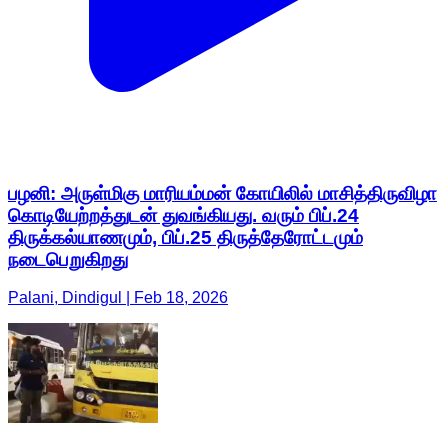
பழனி: அருள்மிகு மாரியம்மன் கோயிலில் மாசித்திருவிழா
கொடியேற்றத்துடன் துவங்கியது. வரும் பிப்.24
திருக்கல்யாணமும், பிப்.25 திருத்தேரோட்டமும்
நடைபெறுகிறது
Palani, Dindigul | Feb 18, 2026