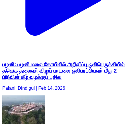
பழனி: பழனி மலை கோயிலில் அறிவிப்பு ஒலிபெருக்கியில்
தவெக தலைவா் விஜய் பாடலை ஒலிபரப்பியவா் மீது 2
பிரிவின் கீழ் வழக்குப் பதிவு
Palani, Dindigul | Feb 14, 2026