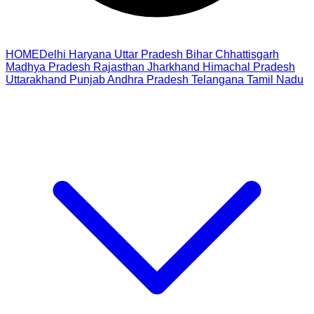
HOME
Delhi
Haryana
Uttar Pradesh
Bihar
Chhattisgarh
Madhya Pradesh
Rajasthan
Jharkhand
Himachal Pradesh
Uttarakhand
Punjab
Andhra Pradesh
Telangana
Tamil Nadu