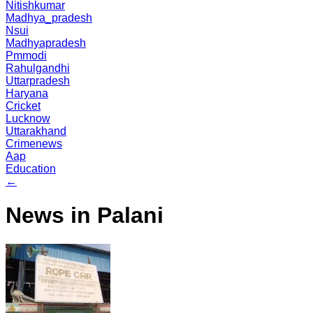
Nitishkumar
Madhya_pradesh
Nsui
Madhyapradesh
Pmmodi
Rahulgandhi
Uttarpradesh
Haryana
Cricket
Lucknow
Uttarakhand
Crimenews
Aap
Education
←
News in Palani