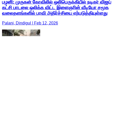
பழனி: முருகன் கோவிலில் ஒலிபெருக்கியில் நடிகர் விஜய்
கட்சி பாடலை ஒலிக்க விட்ட இளைஞரின் வீடியோ சமூக
வலைதளங்களில் பரவி அதிர்ச்சியை ஏற்படுத்தியுள்ளது
Palani, Dindigul | Feb 12, 2026