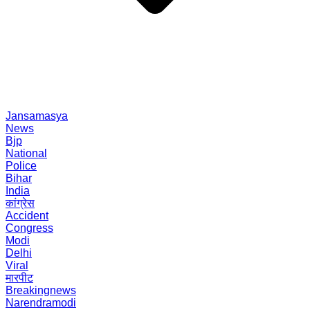
Jansamasya
News
Bjp
National
Police
Bihar
India
कांग्रेस
Accident
Congress
Modi
Delhi
Viral
मारपीट
Breakingnews
Narendramodi