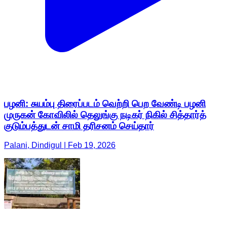
பழனி: சுயம்பு திரைப்படம் வெற்றி பெற வேண்டி பழனி
முருகன் கோவிலில் தெலுங்கு நடிகர் நிகில் சித்தார்த்
குடும்பத்துடன் சாமி தரிசனம் செய்தார்
Palani, Dindigul | Feb 19, 2026