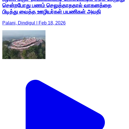
சென்றபோது பணம் செலுத்தாததால் வாகனத்தை
பிடித்து வைத்த ஊழியர்கள் பயணிகள் அவதி
Palani, Dindigul | Feb 18, 2026