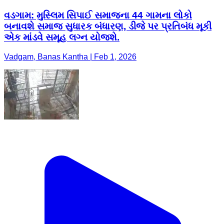
વડગામ: મુસ્લિમ સિપાઈ સમાજના 44 ગામના લોકો
બનાવશે સમાજ સુધારક બંધારણ, ડીજે પર પ્રતિબંધ મૂકી
એક માંડવે સમૂહ લગ્ન યોજશે.
Vadgam, Banas Kantha | Feb 1, 2026