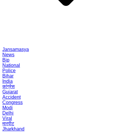
Jansamasya
News
Bjp
National
Police
Bihar
India
कांग्रेस
Gujarat
Accident
Congress
Modi
Delhi
Viral
मारपीट
Jharkhand