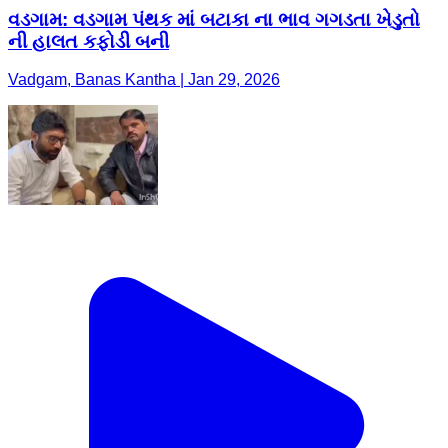
વડગામ: વડગામ પંથક માં બટાકા ના ભાવ ગગડતા ખેડુતો
ની હાલત કફોડી બની
Vadgam, Banas Kantha | Jan 29, 2026