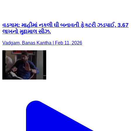
વડગામ: માહીમાં નકલી ઘી બનાવતી ફેક્ટરી ઝડપાઈ, 3.67
લાખનો મુદ્દામાલ સીઝ.
Vadgam, Banas Kantha | Feb 11, 2026