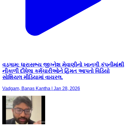
વડગામ: ધારાસભ્ય જીગ્નેશ મેવાણીનો ખાનગી કંપનીમાંથી
નીકાળી દીધેલા કર્મચારીઓને હિંમત આપતો વિડિયો
સોશિયલ મીડિયામાં વાયરલ.
Vadgam, Banas Kantha | Jan 28, 2026