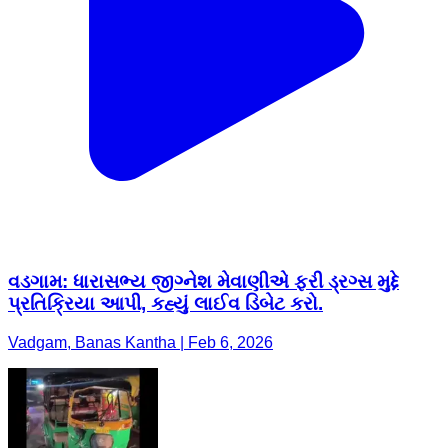
વડગામ: ધારાસભ્ય જીગ્નેશ મેવાણીએ ફરી ડ્રગ્સ મુદ્દે
પ્રતિક્રિયા આપી, કહ્યું લાઈવ ડિબેટ કરો.
Vadgam, Banas Kantha | Feb 6, 2026