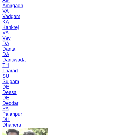
AM
Amirgadh
VA
Vadgam
KA
Kankrej
VA
Vav
DA
Danta
DA
Dantiwada
TH
Tharad
SU
Suigam
DE
Deesa
DE
Deodar
PA
Palanpur
DH
Dhanera