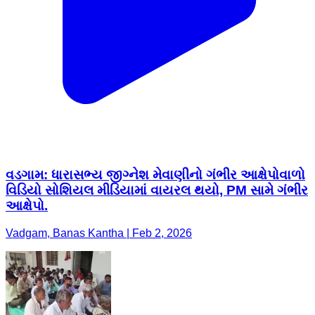
વડગામ: ધારાસભ્ય જીગ્નેશ મેવાણીનો ગંભીર આક્ષેપોવાળો
વિડિયો સોશિયલ મીડિયામાં વાયરલ થયો, PM સામે ગંભીર
આક્ષેપો.
Vadgam, Banas Kantha | Feb 2, 2026