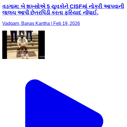
વડગામ: બે શખ્સોએ 5 યુવકોને CISFમાં નોકરી આપવાની
લાલચ આપી છેતરપિંડી કરતા ફરિયાદ નોંધાઈ.
Vadgam, Banas Kantha | Feb 19, 2026