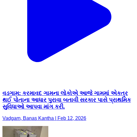
વડગામ: કરમાવદ ગામના લોકોએ આજે ગામમાં એકત્ર
થઈ પોતાના આધાર પુરાવા બતાવી સરકાર પાસે પ્રાથમિક
સુવિધાઓ આપવા માંગ કરી.
Vadgam, Banas Kantha | Feb 12, 2026