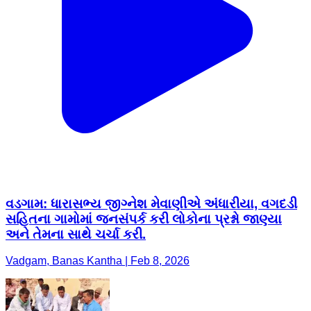
વડગામ: ધારાસભ્ય જીગ્નેશ મેવાણીએ અંધારીયા, વગદડી
સહિતના ગામોમાં જનસંપર્ક કરી લોકોના પ્રશ્નો જાણ્યા
અને તેમના સાથે ચર્ચા કરી.
Vadgam, Banas Kantha | Feb 8, 2026