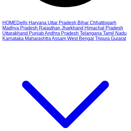
HOME
Delhi
Haryana
Uttar Pradesh
Bihar
Chhattisgarh
Madhya Pradesh
Rajasthan
Jharkhand
Himachal Pradesh
Uttarakhand
Punjab
Andhra Pradesh
Telangana
Tamil Nadu
Karnataka
Maharashtra
Assam
West Bengal
Tripura
Gujarat