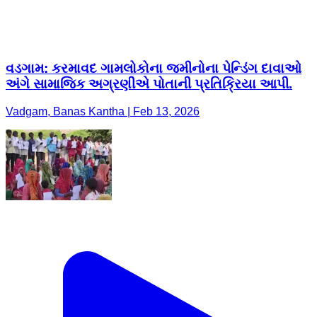
વડગામ: કરમાવદ ગામલોકોના જમીનોના પેન્ડિંગ દાવાઓ
અંગે સામાજિક અગ્રણીએ પોતાની પ્રતિક્રિયા આપી.
Vadgam, Banas Kantha | Feb 13, 2026