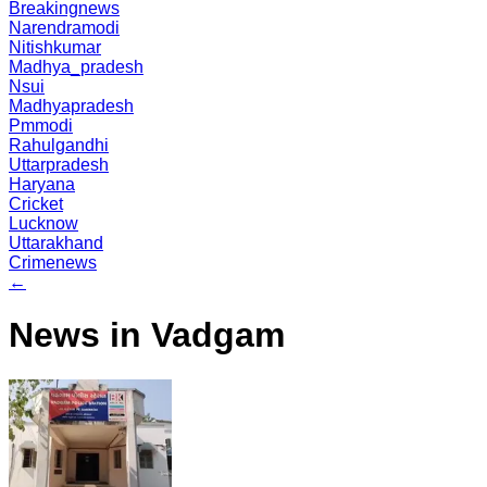
Breakingnews
Narendramodi
Nitishkumar
Madhya_pradesh
Nsui
Madhyapradesh
Pmmodi
Rahulgandhi
Uttarpradesh
Haryana
Cricket
Lucknow
Uttarakhand
Crimenews
←
News in Vadgam