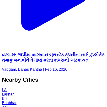
વડગામ: છાપીમાં બાગબાન બ્રાન્ડેડ કંપનીના નામે ડુપ્લીકેટ
તમાકુ બનાવીને વેચાણ કરતા શખ્સની અટકાયત
Vadgam, Banas Kantha | Feb 16, 2026
Nearby Cities
LA
Lakhani
BH
Bhabhar