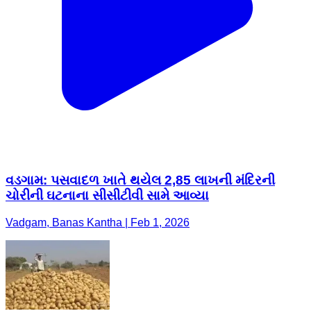
વડગામ: પસવાદળ ખાતે થયેલ 2,85 લાખની મંદિરની
ચોરીની ઘટનાના સીસીટીવી સામે આવ્યા
Vadgam, Banas Kantha | Feb 1, 2026