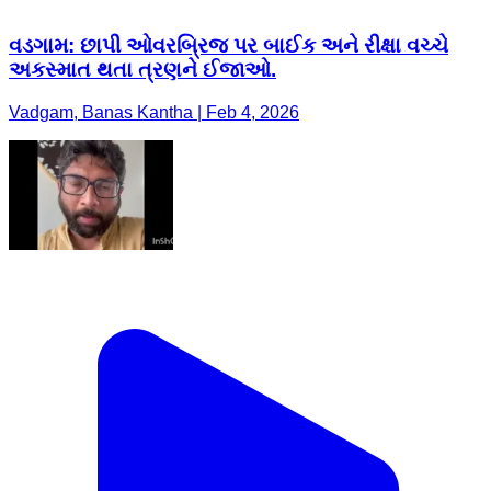
વડગામ: છાપી ઓવરબ્રિજ પર બાઈક અને રીક્ષા વચ્ચે
અકસ્માત થતા ત્રણને ઈજાઓ.
Vadgam, Banas Kantha | Feb 4, 2026