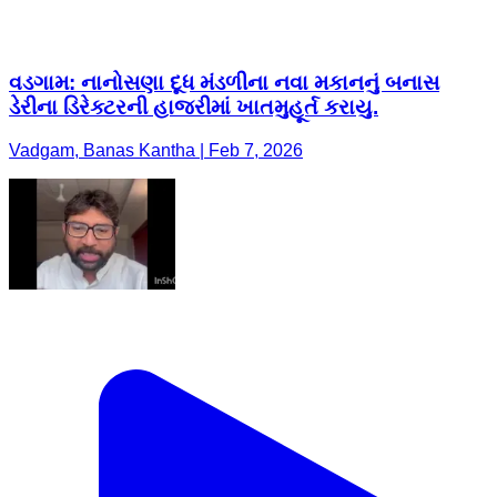
વડગામ: નાનોસણા દૂધ મંડળીના નવા મકાનનું બનાસ
ડેરીના ડિરેક્ટરની હાજરીમાં ખાતમુહૂર્ત કરાયુ.
Vadgam, Banas Kantha | Feb 7, 2026