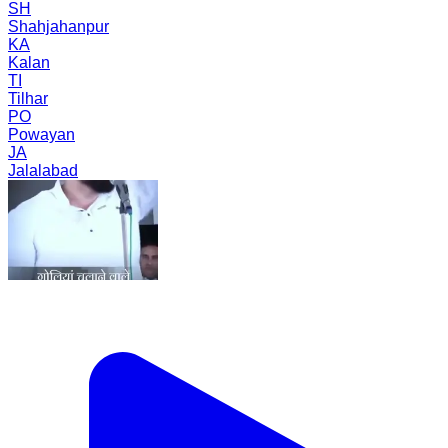
SH
Shahjahanpur
KA
Kalan
TI
Tilhar
PO
Powayan
JA
Jalalabad