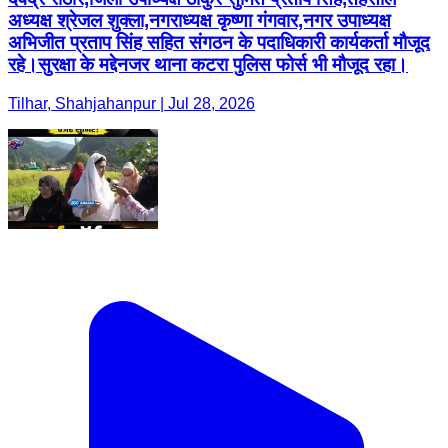
अध्यक्ष श्रेजल शुक्ला,नगराध्यक्ष कृष्णा गंगवार,नगर उपाध्यक्ष
अभिजीत प्रताप सिंह सहित संगठन के पदाधिकारी कार्यकर्ता मौजूद
रहे।सुरक्षा के मद्देनजर थाना कटरा पुलिस फोर्स भी मौजूद रहा।
Tilhar, Shahjahanpur | Jul 28, 2026