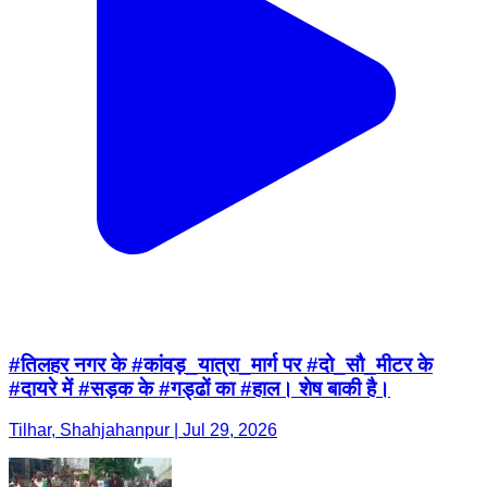
#तिलहर नगर के #कांवड़_यात्रा_मार्ग पर #दो_सौ_मीटर के
#दायरे में #सड़क के #गड्ढों का #हाल। शेष बाकी है।
Tilhar, Shahjahanpur | Jul 29, 2026