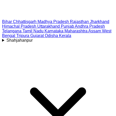
Bihar
Chhattisgarh
Madhya Pradesh
Rajasthan
Jharkhand
Himachal Pradesh
Uttarakhand
Punjab
Andhra Pradesh
Telangana
Tamil Nadu
Karnataka
Maharashtra
Assam
West
Bengal
Tripura
Gujarat
Odisha
Kerala
Shahjahanpur