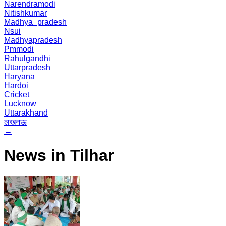
Narendramodi
Nitishkumar
Madhya_pradesh
Nsui
Madhyapradesh
Pmmodi
Rahulgandhi
Uttarpradesh
Haryana
Hardoi
Cricket
Lucknow
Uttarakhand
लखनऊ
←
News in Tilhar