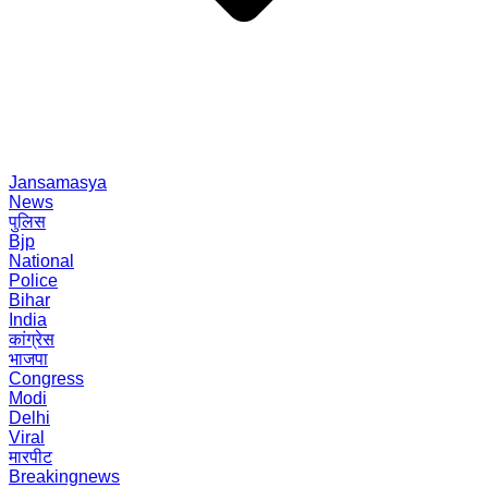
Jansamasya
News
पुलिस
Bjp
National
Police
Bihar
India
कांग्रेस
भाजपा
Congress
Modi
Delhi
Viral
मारपीट
Breakingnews