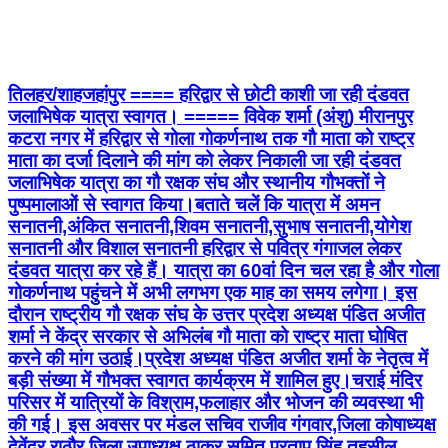
तिलहर/शाहजहांपुर ==== हरिद्वार से छोटी काशी जा रही दंडवत
जलाभिषेक यात्रा स्वागत। ===== विवेक शर्मा (अंशु) मीरानपुर
कटरा नगर में हरिद्वार से गोला गोकर्णनाथ तक गौ माता को राष्ट्र
माता का दर्जा दिलाने की मांग को लेकर निकाली जा रही दंडवत
जलाभिषेक यात्रा का गौ रक्षक संघ और स्थानीय गौभक्तों ने
पुष्पमालाओं से स्वागत किया।बताते चलें कि यात्रा में अमन
सनातनी,अंकित सनातनी,शिवम सनातनी,सुभाष सनातनी,योगेश
सनातनी और विशाल सनातनी हरिद्वार से पवित्र गंगाजल लेकर
दंडवत यात्रा कर रहे हैं। यात्रा का 60वां दिन चल रहा है और गोला
गोकर्णनाथ पहुंचने में अभी लगभग एक माह का समय लगेगा। इस
दौरान राष्ट्रीय गौ रक्षक संघ के उत्तर प्रदेश अध्यक्ष पंडित अजीत
शर्मा ने केंद्र सरकार से अभिलंब गौ माता को राष्ट्र माता घोषित
करने की मांग उठाई।प्रदेश अध्यक्ष पंडित अजीत शर्मा के नेतृत्व में
बड़ी संख्या में गौभक्त स्वागत कार्यक्रम में शामिल हुए।चराई मंदिर
परिसर में यात्रियों के विश्राम,फलाहार और भोजन की व्यवस्था भी
की गई। इस अवसर पर मंडल सचिव राजीव गंगवार,जिला कोषाध्यक्ष
देवेंद्र राठौर,जिला उपाध्यक्ष ठाकुर सुमित प्रताप सिंह,तहसील