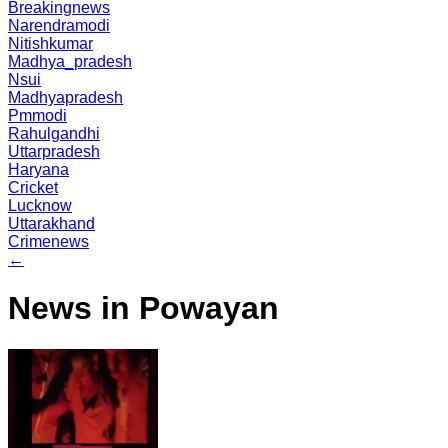
Breakingnews
Narendramodi
Nitishkumar
Madhya_pradesh
Nsui
Madhyapradesh
Pmmodi
Rahulgandhi
Uttarpradesh
Haryana
Cricket
Lucknow
Uttarakhand
Crimenews
←
News in Powayan