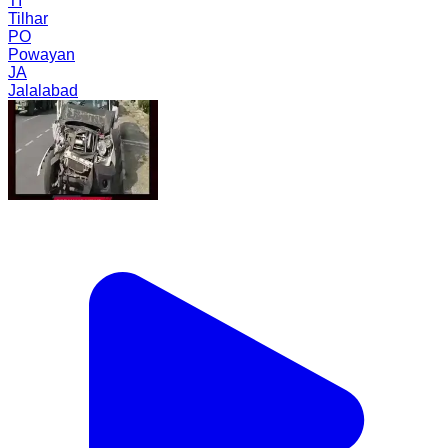
TI
Tilhar
PO
Powayan
JA
Jalalabad