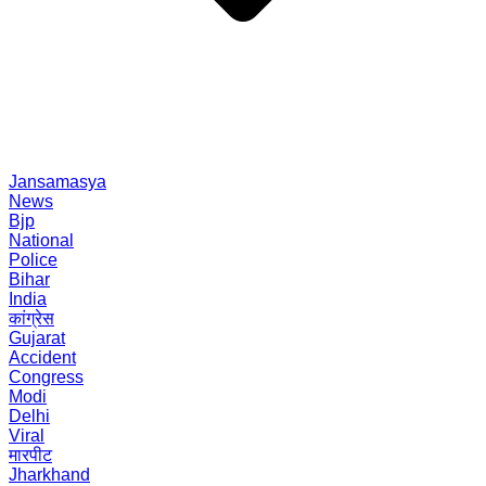
Jansamasya
News
Bjp
National
Police
Bihar
India
कांग्रेस
Gujarat
Accident
Congress
Modi
Delhi
Viral
मारपीट
Jharkhand