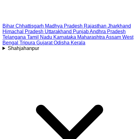
Bihar
Chhattisgarh
Madhya Pradesh
Rajasthan
Jharkhand
Himachal Pradesh
Uttarakhand
Punjab
Andhra Pradesh
Telangana
Tamil Nadu
Karnataka
Maharashtra
Assam
West
Bengal
Tripura
Gujarat
Odisha
Kerala
Shahjahanpur