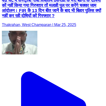
48 घंटे में कस्तूरबा गाँधी विधालय ठकराहाँ कें मेरी बहनों कें दोषियों
कों नहीं किया गया गिरफ्तार तों मलाही पुल पर करेंगे चक्का जाम
आंदोलन। FIR कें 13 दिन बीत जानें कें बाद भी बिहार पुलिस क्यों
नहीं कर रही दोषियों कों गिरफ्तार ?
Thakrahan, West Champaran | Mar 25, 2025