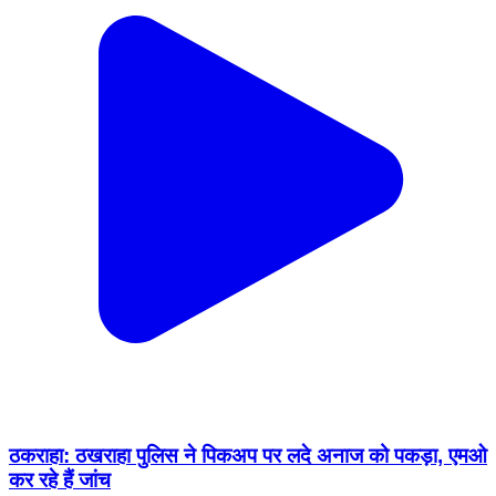
ठकराहा: ठखराहा पुलिस ने पिकअप पर लदे अनाज को पकड़ा, एमओ
कर रहे हैं जांच
Thakrahan, West Champaran | Jun 14, 2024