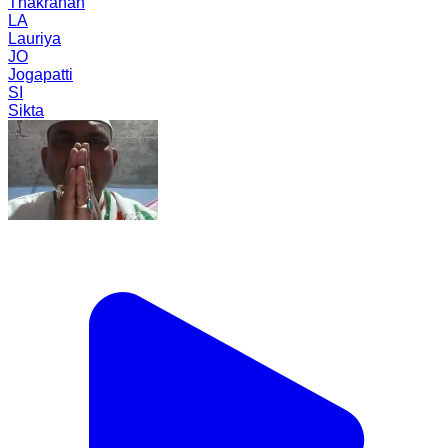
Thakrahan
LA
Lauriya
JO
Jogapatti
SI
Sikta