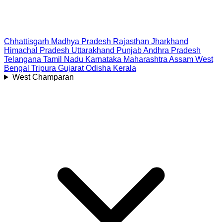
Chhattisgarh
Madhya Pradesh
Rajasthan
Jharkhand
Himachal Pradesh
Uttarakhand
Punjab
Andhra Pradesh
Telangana
Tamil Nadu
Karnataka
Maharashtra
Assam
West
Bengal
Tripura
Gujarat
Odisha
Kerala
West Champaran