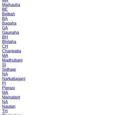
MA
Majhaulia
BE
Bettiah
BA
Bagaha
GA
Gaunaha
BH
Bhitaha
CH
Chanpatia
MA
Madhubani
SI
Sidhaw
NA
Narkatiaganj
PI
Piprasi
MA
Mainatanr
NA
Nautan
TH