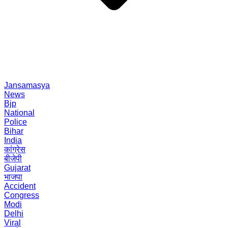
Jansamasya
News
Bjp
National
Police
Bihar
India
कांग्रेस
बीजेपी
Gujarat
भाजपा
Accident
Congress
Modi
Delhi
Viral