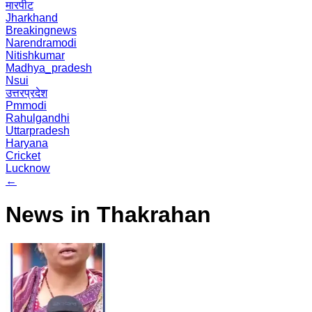
मारपीट
Jharkhand
Breakingnews
Narendramodi
Nitishkumar
Madhya_pradesh
Nsui
उत्तरप्रदेश
Pmmodi
Rahulgandhi
Uttarpradesh
Haryana
Cricket
Lucknow
←
News in Thakrahan