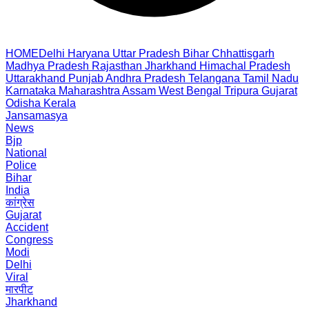
HOME
Delhi
Haryana
Uttar Pradesh
Bihar
Chhattisgarh
Madhya Pradesh
Rajasthan
Jharkhand
Himachal Pradesh
Uttarakhand
Punjab
Andhra Pradesh
Telangana
Tamil Nadu
Karnataka
Maharashtra
Assam
West Bengal
Tripura
Gujarat
Odisha
Kerala
Jansamasya
News
Bjp
National
Police
Bihar
India
कांग्रेस
Gujarat
Accident
Congress
Modi
Delhi
Viral
मारपीट
Jharkhand