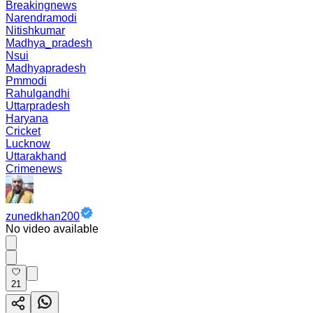
Breakingnews
Narendramodi
Nitishkumar
Madhya_pradesh
Nsui
Madhyapradesh
Pmmodi
Rahulgandhi
Uttarpradesh
Haryana
Cricket
Lucknow
Uttarakhand
Crimenews
zunedkhan200
No video available
21