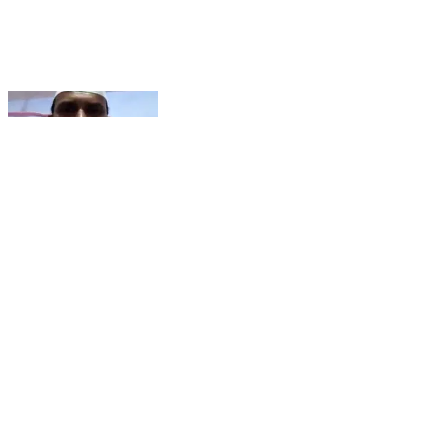
प0 चम्पारण जिलें कें बदहाली का जिम्मेदार कौन ? 25 सालों में इस