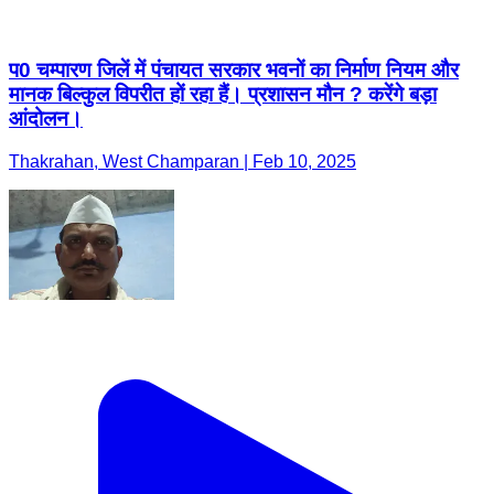
Thakrahan, West Champaran | Feb 10, 2025