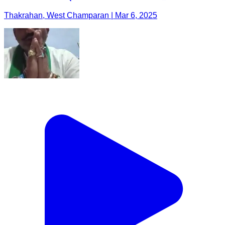
Thakrahan, West Champaran | Mar 6, 2025