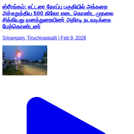
ஸ்ரீரங்கம்: எட்டரை தோப்பு பகுதியில் அக்கறை
அச்சுறுத்திய 500 கிலோ எடை கொண்ட முதலை
சிக்கியது வனத்துறையினர் அதிரடி நடவடிக்கை
மேற்கொண்டனர்
Srirangam, Tiruchirappalli | Feb 9, 2026