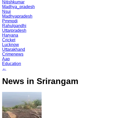
Nitishkumar
Madhya_pradesh
Nsui
Madhyapradesh
Pmmodi
Rahulgandhi
Uttarpradesh
Haryana
Cricket
Lucknow
Uttarakhand
Crimenews
Aap
Education
←
News in Srirangam