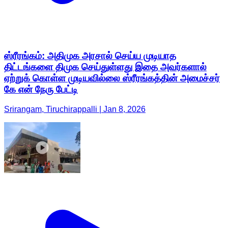
ஸ்ரீரங்கம்: அதிமுக அரசால் செய்ய முடியாத
திட்டங்களை திமுக செய்துள்ளது இதை அவர்களால்
ஏற்றுக் கொள்ள முடியவில்லை ஸ்ரீரங்கத்தின் அமைச்சர்
கே என் நேரு பேட்டி
Srirangam, Tiruchirappalli | Jan 8, 2026