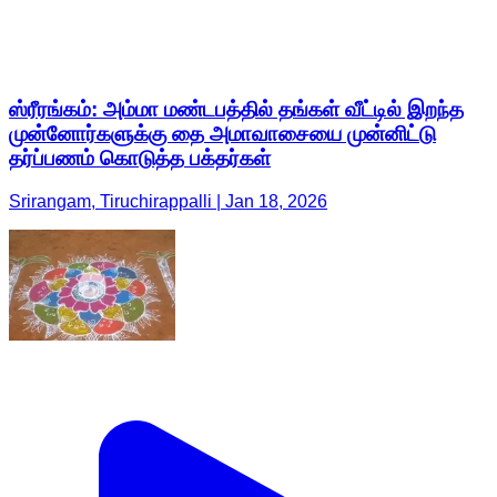
ஸ்ரீரங்கம்: அம்மா மண்டபத்தில் தங்கள் வீட்டில் இறந்த
முன்னோர்களுக்கு தை அமாவாசையை முன்னிட்டு
தர்ப்பணம் கொடுத்த பக்தர்கள்
Srirangam, Tiruchirappalli | Jan 18, 2026