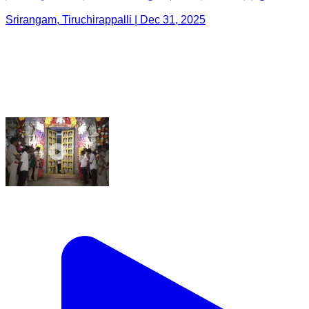
Srirangam, Tiruchirappalli | Dec 31, 2025