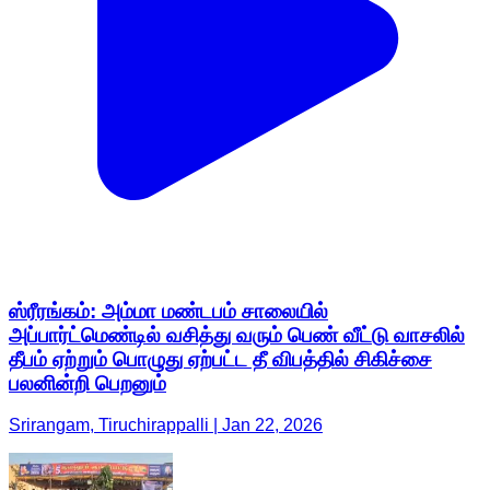
ஸ்ரீரங்கம்: அம்மா மண்டபம் சாலையில்
அப்பார்ட்மெண்டில் வசித்து வரும் பெண் வீட்டு வாசலில்
தீபம் ஏற்றும் பொழுது ஏற்பட்ட தீ விபத்தில் சிகிச்சை
பலனின்றி பெறனும்
Srirangam, Tiruchirappalli | Jan 22, 2026