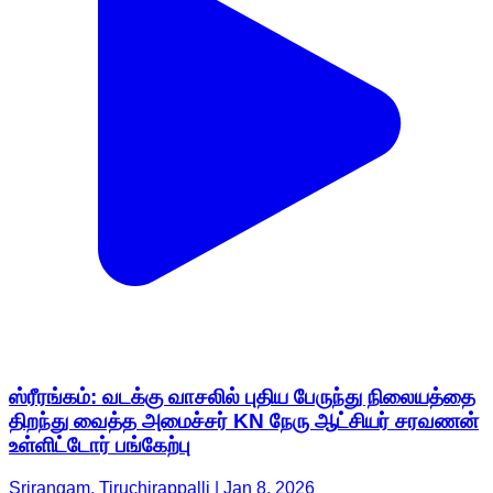
ஸ்ரீரங்கம்: வடக்கு வாசலில் புதிய பேருந்து நிலையத்தை
திறந்து வைத்த அமைச்சர் KN நேரு ஆட்சியர் சரவணன்
உள்ளிட்டோர் பங்கேற்பு
Srirangam, Tiruchirappalli | Jan 8, 2026