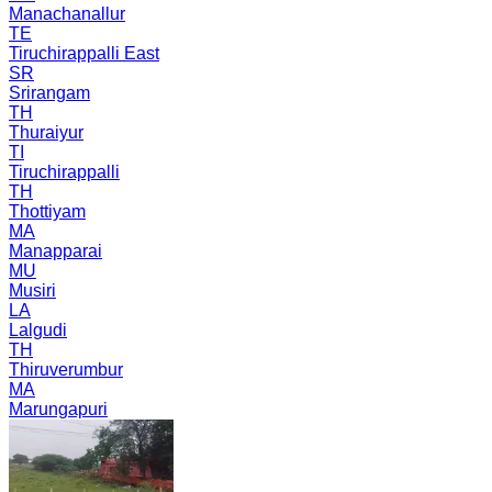
Manachanallur
TE
Tiruchirappalli East
SR
Srirangam
TH
Thuraiyur
TI
Tiruchirappalli
TH
Thottiyam
MA
Manapparai
MU
Musiri
LA
Lalgudi
TH
Thiruverumbur
MA
Marungapuri