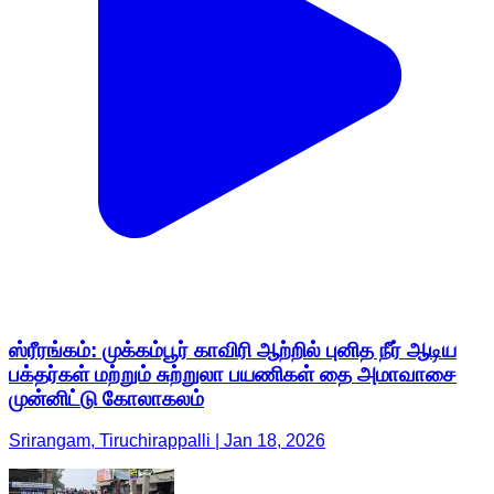
ஸ்ரீரங்கம்: முக்கம்பூர் காவிரி ஆற்றில் புனித நீர் ஆடிய
பக்தர்கள் மற்றும் சுற்றுலா பயணிகள் தை அமாவாசை
முன்னிட்டு கோலாகலம்
Srirangam, Tiruchirappalli | Jan 18, 2026