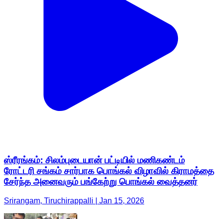
ஸ்ரீரங்கம்: சிலம்புடையான் பட்டியில் மணிகண்டம்
ரோட்டரி சங்கம் சார்பாக பொங்கல் விழாவில் கிராமத்தை
சேர்ந்த அனைவரும் பங்கேற்று பொங்கல் வைத்தனர்
Srirangam, Tiruchirappalli | Jan 15, 2026