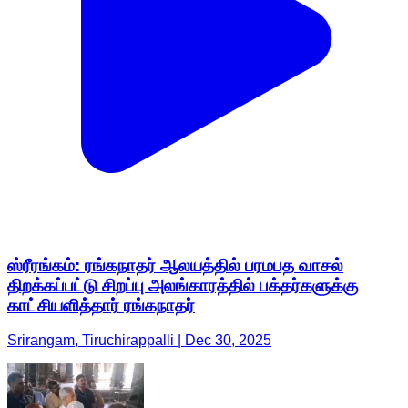
ஸ்ரீரங்கம்: ரங்கநாதர் ஆலயத்தில் பரமபத வாசல்
திறக்கப்பட்டு சிறப்பு அலங்காரத்தில் பக்தர்களுக்கு
காட்சியளித்தார் ரங்கநாதர்
Srirangam, Tiruchirappalli | Dec 30, 2025