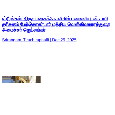
அமைச்சர் ஜெய்சங்கர்
Srirangam, Tiruchirappalli | Dec 29, 2025