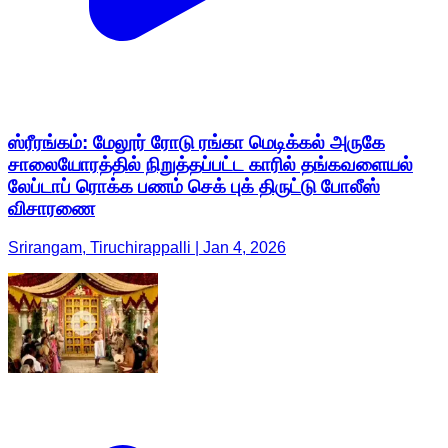
ஸ்ரீரங்கம்: மேலூர் ரோடு ரங்கா மெடிக்கல் அருகே
சாலையோரத்தில் நிறுத்தப்பட்ட காரில் தங்கவளையல்
லேப்டாப் ரொக்க பணம் செக் புக் திருட்டு போலீஸ்
விசாரணை
Srirangam, Tiruchirappalli | Jan 4, 2026