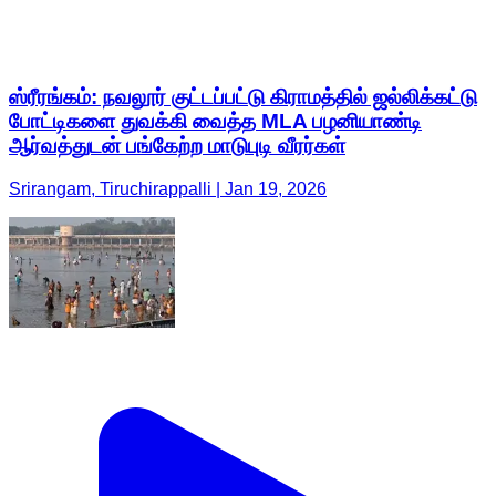
ஸ்ரீரங்கம்: நவலூர் குட்டப்பட்டு கிராமத்தில் ஜல்லிக்கட்டு
போட்டிகளை துவக்கி வைத்த MLA பழனியாண்டி
ஆர்வத்துடன் பங்கேற்ற மாடுபுடி வீரர்கள்
Srirangam, Tiruchirappalli | Jan 19, 2026