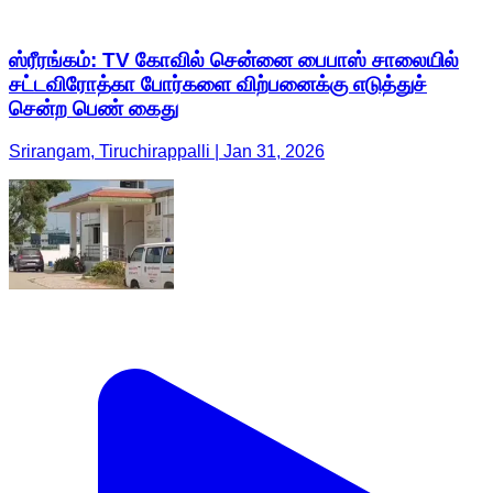
ஸ்ரீரங்கம்: TV கோவில் சென்னை பைபாஸ் சாலையில்
சட்டவிரோத்கா போர்களை விற்பனைக்கு எடுத்துச்
சென்ற பெண் கைது
Srirangam, Tiruchirappalli | Jan 31, 2026