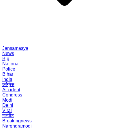
Jansamasya
News
Bjp
National
Police
Bihar
India
कांग्रेस
Accident
Congress
Modi
Delhi
Viral
मारपीट
Breakingnews
Narendramodi