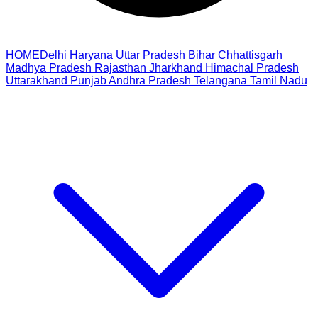
HOME
Delhi
Haryana
Uttar Pradesh
Bihar
Chhattisgarh
Madhya Pradesh
Rajasthan
Jharkhand
Himachal Pradesh
Uttarakhand
Punjab
Andhra Pradesh
Telangana
Tamil Nadu