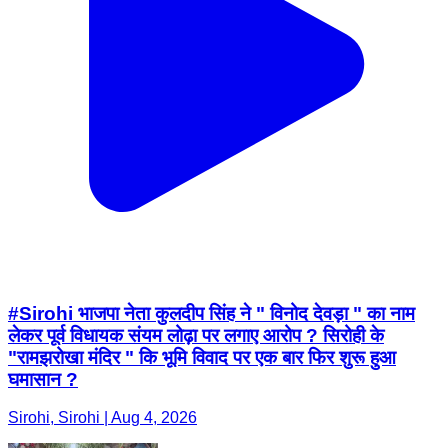
#Sirohi भाजपा नेता कुलदीप सिंह ने " विनोद देवड़ा " का नाम
लेकर पूर्व विधायक संयम लोढ़ा पर लगाए आरोप ? सिरोही के
"रामझरोखा मंदिर " कि भूमि विवाद पर एक बार फिर शुरू हुआ
घमासान ?
Sirohi, Sirohi | Aug 4, 2026