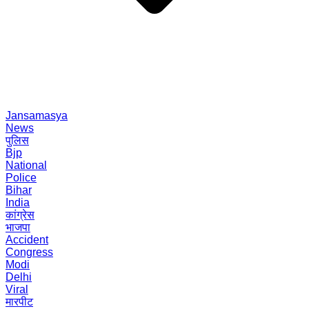
Jansamasya
News
पुलिस
Bjp
National
Police
Bihar
India
कांग्रेस
भाजपा
Accident
Congress
Modi
Delhi
Viral
मारपीट