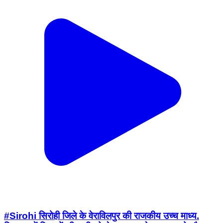
#Sirohi सिरोही जिले के वेराविलपुर की राजकीय उच्च माध्य.