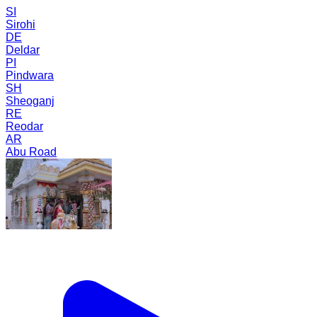
SI
Sirohi
DE
Deldar
PI
Pindwara
SH
Sheoganj
RE
Reodar
AR
Abu Road