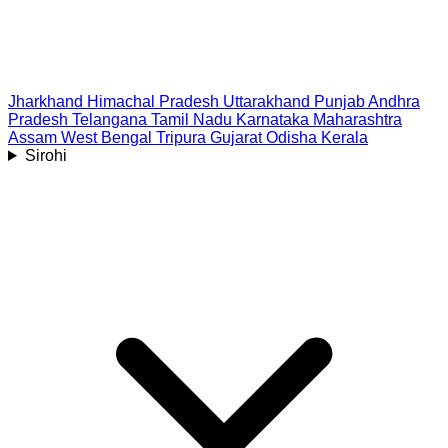
Jharkhand
Himachal Pradesh
Uttarakhand
Punjab
Andhra
Pradesh
Telangana
Tamil Nadu
Karnataka
Maharashtra
Assam
West Bengal
Tripura
Gujarat
Odisha
Kerala
Sirohi