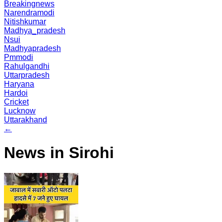
Breakingnews
Narendramodi
Nitishkumar
Madhya_pradesh
Nsui
Madhyapradesh
Pmmodi
Rahulgandhi
Uttarpradesh
Haryana
Hardoi
Cricket
Lucknow
Uttarakhand
←
News in Sirohi