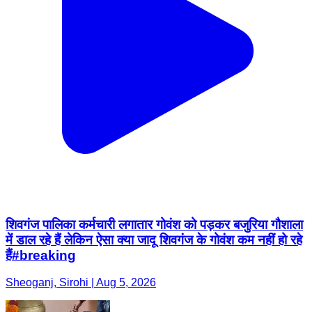
शिवगंज पालिका कर्मचारी लगातार गोवंश को पड़कर बजुरिया गौशाला
में डाल रहे हैं लेकिन ऐसा क्या जादू शिवगंज के गोवंश कम नहीं हो रहे
हैं#breaking
Sheoganj, Sirohi | Aug 5, 2026