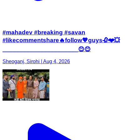
#mahadev #breaking #savan
#likecommentshare🔥follow💖guys🥀❤️💥
______________________😊😊
Sheoganj, Sirohi | Aug 4, 2026