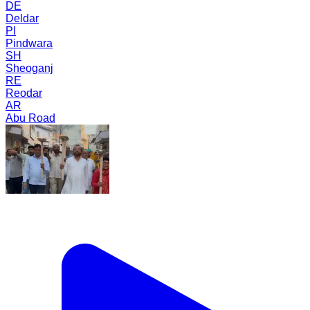
DE
Deldar
PI
Pindwara
SH
Sheoganj
RE
Reodar
AR
Abu Road