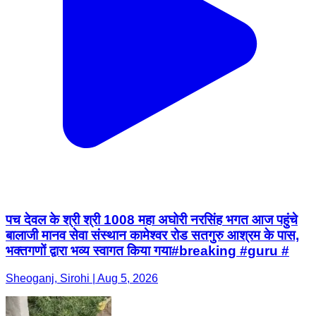
पच देवल के श्री श्री 1008 महा अघोरी नरसिंह भगत आज पहुंचे
बालाजी मानव सेवा संस्थान कामेश्वर रोड सतगुरु आश्रम के पास,
भक्तगणों द्वारा भव्य स्वागत किया गया#breaking #guru #
Sheoganj, Sirohi | Aug 5, 2026