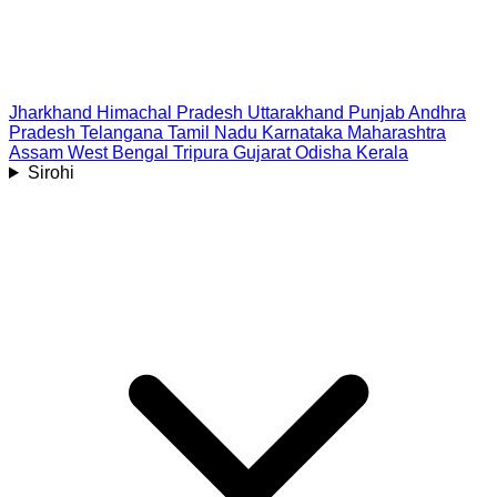
Jharkhand
Himachal Pradesh
Uttarakhand
Punjab
Andhra
Pradesh
Telangana
Tamil Nadu
Karnataka
Maharashtra
Assam
West Bengal
Tripura
Gujarat
Odisha
Kerala
Sirohi