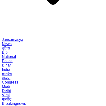
Jansamasya
News
पुलिस
Bjp
National
Police
Bihar
India
कांग्रेस
भाजपा
Congress
Modi
Delhi
Viral
मारपीट
Breakingnews