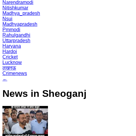
Narendramodi
Nitishkumar
Madhya_pradesh
Nsui
Madhyapradesh
Pmmodi
Rahulgandhi
Uttarpradesh
Haryana
Hardoi
Cricket
Lucknow
लखनऊ
Crimenews
←
News in Sheoganj