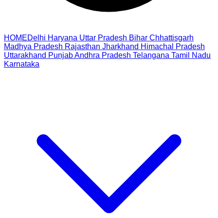
HOME
Delhi
Haryana
Uttar Pradesh
Bihar
Chhattisgarh
Madhya Pradesh
Rajasthan
Jharkhand
Himachal Pradesh
Uttarakhand
Punjab
Andhra Pradesh
Telangana
Tamil Nadu
Karnataka