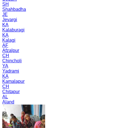
SH
Shahbadha
JE
Jevargi
KA
Kalaburagi
KA
Kalagi
AF
Afzalpur
CH
Chincholi
YA
Yadrami
KA
Kamalapur
CH
Chitapur
AL
Aland