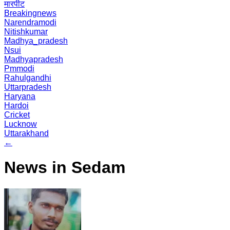
मारपीट
Breakingnews
Narendramodi
Nitishkumar
Madhya_pradesh
Nsui
Madhyapradesh
Pmmodi
Rahulgandhi
Uttarpradesh
Haryana
Hardoi
Cricket
Lucknow
Uttarakhand
←
News in Sedam