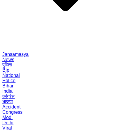
Jansamasya
News
पुलिस
Bjp
National
Police
Bihar
India
कांग्रेस
भाजपा
Accident
Congress
Modi
Delhi
Viral