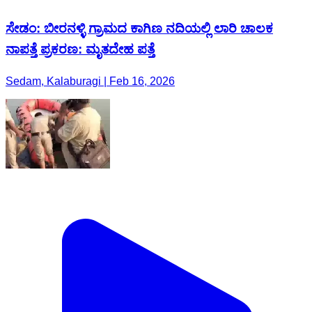
ಸೇಡಂ: ಬೀರನಳ್ಳಿ ಗ್ರಾಮದ ಕಾಗಿಣ ನದಿಯಲ್ಲಿ ಲಾರಿ ಚಾಲಕ
ನಾಪತ್ತೆ ಪ್ರಕರಣ: ಮೃತದೇಹ ಪತ್ತೆ
Sedam, Kalaburagi | Feb 16, 2026