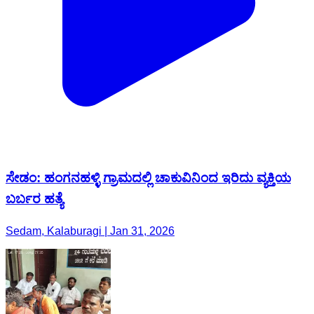
ಸೇಡಂ: ಹಂಗನಹಳ್ಳಿ ಗ್ರಾಮದಲ್ಲಿ ಚಾಕುವಿನಿಂದ ಇರಿದು ವ್ಯಕ್ತಿಯ
ಬರ್ಬರ ಹತ್ಯೆ
Sedam, Kalaburagi | Jan 31, 2026