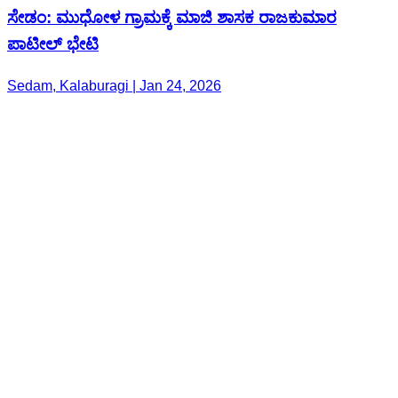
ಸೇಡಂ: ಮುಧೋಳ ಗ್ರಾಮಕ್ಕೆ ಮಾಜಿ ಶಾಸಕ ರಾಜಕುಮಾರ
ಪಾಟೀಲ್ ಭೇಟಿ
Sedam, Kalaburagi | Jan 24, 2026