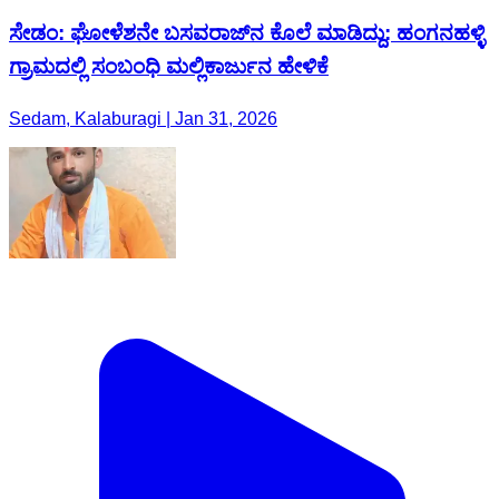
ಸೇಡಂ: ಘೋಳೆಶನೇ ಬಸವರಾಜ್‌ನ ಕೊಲೆ ಮಾಡಿದ್ದು: ಹಂಗನಹಳ್ಳಿ
ಗ್ರಾಮದಲ್ಲಿ ಸಂಬಂಧಿ ಮಲ್ಲಿಕಾರ್ಜುನ ಹೇಳಿಕೆ
Sedam, Kalaburagi | Jan 31, 2026