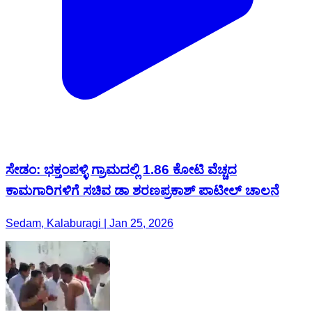
ಸೇಡಂ: ಭಕ್ತಂಪಳ್ಳಿ ಗ್ರಾಮದಲ್ಲಿ 1.86 ಕೋಟಿ ವೆಚ್ಚದ
ಕಾಮಗಾರಿಗಳಿಗೆ ಸಚಿವ ಡಾ ಶರಣಪ್ರಕಾಶ್ ಪಾಟೀಲ್ ಚಾಲನೆ
Sedam, Kalaburagi | Jan 25, 2026