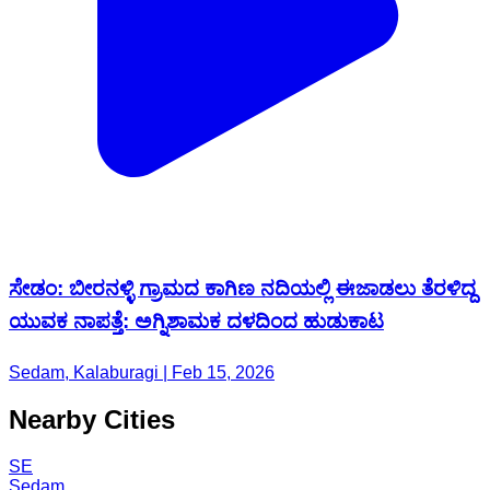
ಸೇಡಂ: ಬೀರನಳ್ಳಿ ಗ್ರಾಮದ ಕಾಗಿಣ ನದಿಯಲ್ಲಿ ಈಜಾಡಲು ತೆರಳಿದ್ದ
ಯುವಕ ನಾಪತ್ತೆ: ಅಗ್ನಿಶಾಮಕ ದಳದಿಂದ ಹುಡುಕಾಟ
Sedam, Kalaburagi | Feb 15, 2026
Nearby Cities
SE
Sedam