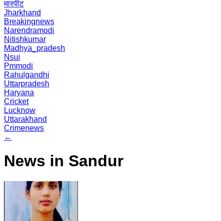
मारपीट
Jharkhand
Breakingnews
Narendramodi
Nitishkumar
Madhya_pradesh
Nsui
Pmmodi
Rahulgandhi
Uttarpradesh
Haryana
Cricket
Lucknow
Uttarakhand
Crimenews
←
News in Sandur