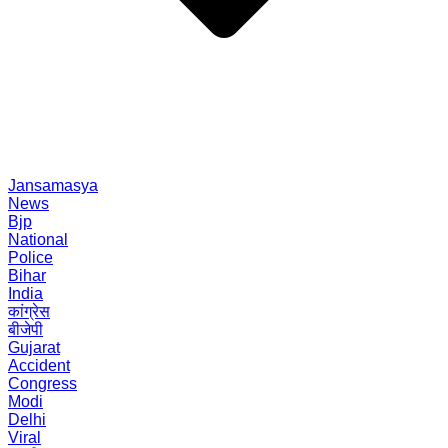
Jansamasya
News
Bjp
National
Police
Bihar
India
कांग्रेस
बीजेपी
Gujarat
Accident
Congress
Modi
Delhi
Viral