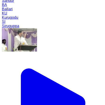
Sandur
BA
Ballari
KU
Kurugodu
SI
Siruguppa