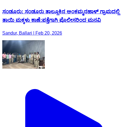
ಸಂಡೂರು: ಸಂಡೂರು ತಾಲ್ಲೂಕಿನ ಅಂಕಮ್ಮನಹಾಳ್ ಗ್ರಾಮದಲ್ಲಿ
ತಾಯಿ ಮಕ್ಕಳು ಕಾಣೆ:ಪತ್ತೆಗಾಗಿ ಪೊಲೀಸರಿಂದ ಮನವಿ
Sandur, Ballari | Feb 20, 2026