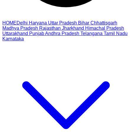
HOME
Delhi
Haryana
Uttar Pradesh
Bihar
Chhattisgarh
Madhya Pradesh
Rajasthan
Jharkhand
Himachal Pradesh
Uttarakhand
Punjab
Andhra Pradesh
Telangana
Tamil Nadu
Karnataka