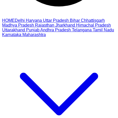
HOME
Delhi
Haryana
Uttar Pradesh
Bihar
Chhattisgarh
Madhya Pradesh
Rajasthan
Jharkhand
Himachal Pradesh
Uttarakhand
Punjab
Andhra Pradesh
Telangana
Tamil Nadu
Karnataka
Maharashtra