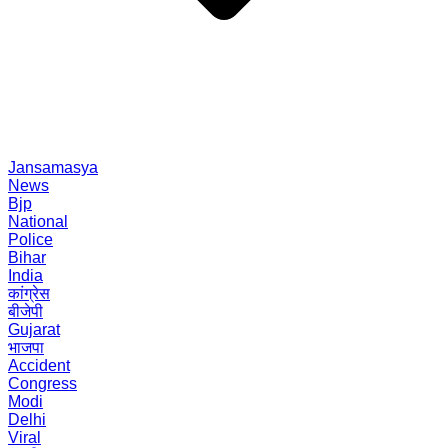
Jansamasya
News
Bjp
National
Police
Bihar
India
कांग्रेस
बीजेपी
Gujarat
भाजपा
Accident
Congress
Modi
Delhi
Viral