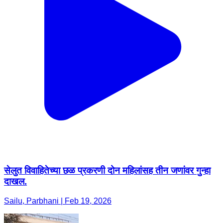
सेलुत विवाहितेच्या छळ प्रकरणी दोन महिलांसह तीन जणांवर गुन्हा
दाखल.
Sailu, Parbhani | Feb 19, 2026