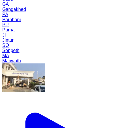
GA
Gangakhed
PA
Parbhani
PU
Purna
JI
Jintur
SO
Sonpeth
MA
Manwath