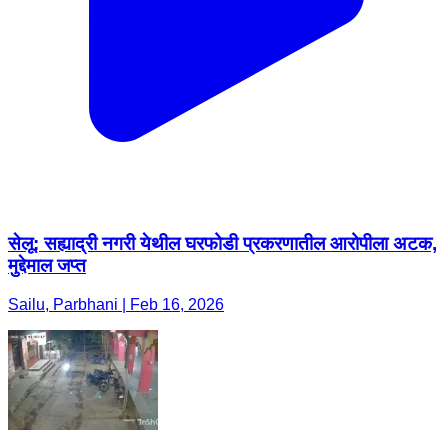
सेलू: सह्याद्री नगरी येथील घरफोडी प्रकरणातील आरोपीला अटक,
मुद्देमाल जप्त
Sailu, Parbhani | Feb 16, 2026