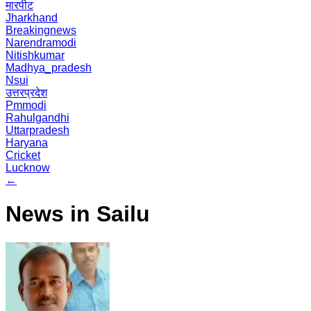
मारपीट
Jharkhand
Breakingnews
Narendramodi
Nitishkumar
Madhya_pradesh
Nsui
उत्तरप्रदेश
Pmmodi
Rahulgandhi
Uttarpradesh
Haryana
Cricket
Lucknow
←
News in Sailu