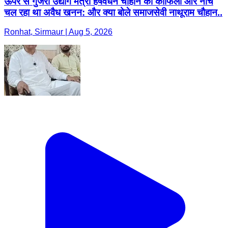
ऊपर से गुजरा उद्योग मंत्री हर्षवर्धन चौहान का काफिला और नीचे
चल रहा था अवैध खनन: और क्या बोले समाजसेवी नाथूराम चौहान..
Ronhat, Sirmaur | Aug 5, 2026