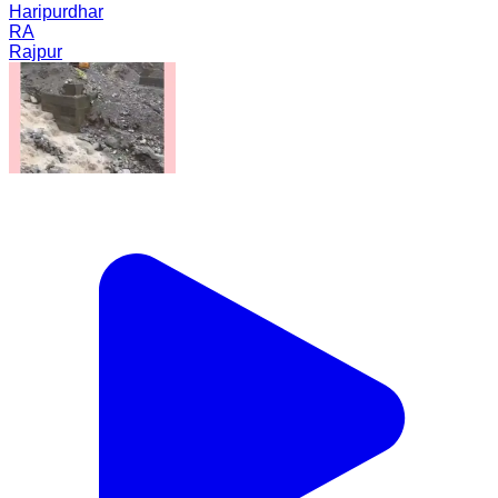
Haripurdhar
RA
Rajpur