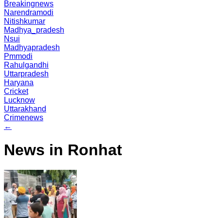
Breakingnews
Narendramodi
Nitishkumar
Madhya_pradesh
Nsui
Madhyapradesh
Pmmodi
Rahulgandhi
Uttarpradesh
Haryana
Cricket
Lucknow
Uttarakhand
Crimenews
←
News in Ronhat