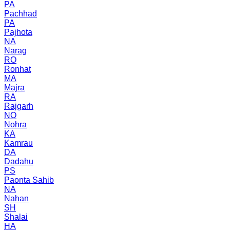
PA
Pachhad
PA
Pajhota
NA
Narag
RO
Ronhat
MA
Majra
RA
Rajgarh
NO
Nohra
KA
Kamrau
DA
Dadahu
PS
Paonta Sahib
NA
Nahan
SH
Shalai
HA