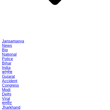
Jansamasya
News
Bjp
National
Police
Bihar
India
कांग्रेस
Gujarat
Accident
Congress
Modi
Delhi
Viral
मारपीट
Jharkhand