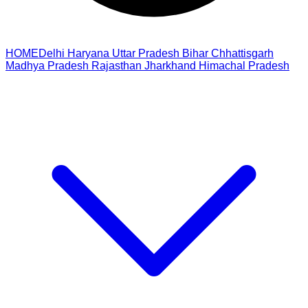
HOME
Delhi
Haryana
Uttar Pradesh
Bihar
Chhattisgarh
Madhya Pradesh
Rajasthan
Jharkhand
Himachal Pradesh