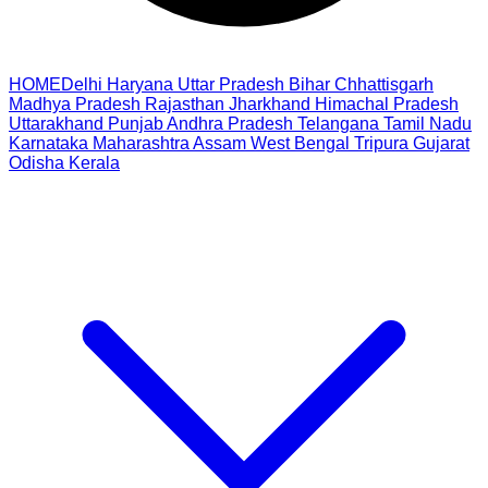
HOME
Delhi
Haryana
Uttar Pradesh
Bihar
Chhattisgarh
Madhya Pradesh
Rajasthan
Jharkhand
Himachal Pradesh
Uttarakhand
Punjab
Andhra Pradesh
Telangana
Tamil Nadu
Karnataka
Maharashtra
Assam
West Bengal
Tripura
Gujarat
Odisha
Kerala