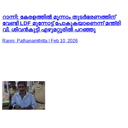
റാന്നി: കേരളത്തിൽ മൂന്നാം തുടർഭരണത്തിന്
വേണ്ടി LDF മുന്നോട്ട് പോകുകയാണെന്ന് മന്ത്രി
വി. ശിവൻകുട്ടി എഴുമറ്റൂരിൽ പറഞ്ഞു
Ranni, Pathanamthitta | Feb 10, 2026