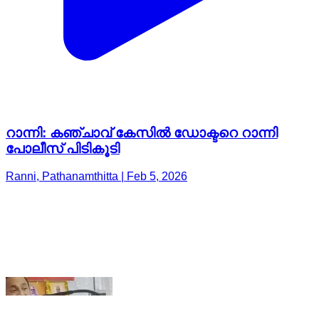
റാന്നി: കഞ്ചാവ് കേസിൽ ഡോക്ടറെ റാന്നി
പോലീസ് പിടികൂടി
Ranni, Pathanamthitta | Feb 5, 2026