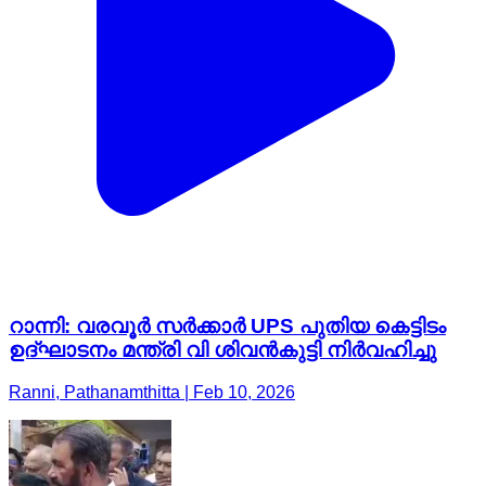
റാന്നി: വരവൂർ സർക്കാർ UPS പുതിയ കെട്ടിടം
ഉദ്ഘാടനം മന്ത്രി വി ശിവൻകുട്ടി നിർവഹിച്ചു
Ranni, Pathanamthitta | Feb 10, 2026