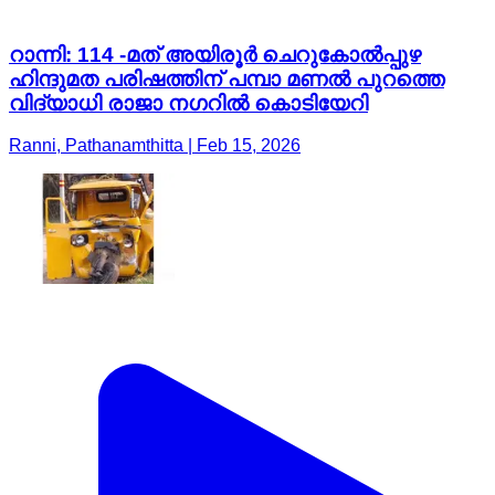
റാന്നി: 114 -മത് അയിരൂർ ചെറുകോൽപ്പുഴ
ഹിന്ദുമത പരിഷത്തിന് പമ്പാ മണൽ പുറത്തെ
വിദ്യാധി രാജാ നഗറിൽ കൊടിയേറി
Ranni, Pathanamthitta | Feb 15, 2026