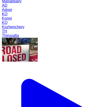
Mallappally
AD
Adoor
KO
Konni
KO
Kozhenchery
TH
Thiruvalla