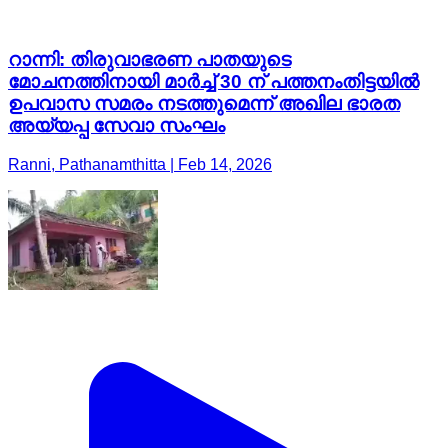
റാന്നി: തിരുവാഭരണ പാതയുടെ
മോചനത്തിനായി മാർച്ച് 30 ന് പത്തനംതിട്ടയിൽ
ഉപവാസ സമരം നടത്തുമെന്ന് അഖില ഭാരത
അയ്യപ്പ സേവാ സംഘം
Ranni, Pathanamthitta | Feb 14, 2026