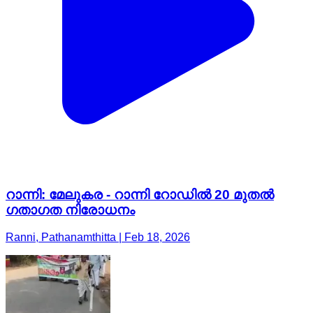
റാന്നി: മേലുകര - റാന്നി റോഡിൽ 20 മുതൽ
ഗതാഗത നിരോധനം
Ranni, Pathanamthitta | Feb 18, 2026