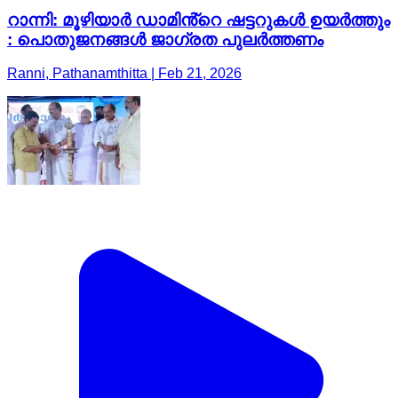
റാന്നി: മൂഴിയാർ ഡാമിൻ്റെ ഷട്ടറുകൾ ഉയർത്തും
: പൊതുജനങ്ങൾ ജാഗ്രത പുലർത്തണം
Ranni, Pathanamthitta | Feb 21, 2026