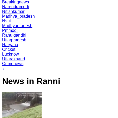
Breakingnews
Narendramodi
Nitishkumar
Madhya_pradesh
Nsui
Madhyapradesh
Pmmodi
Rahulgandhi
Uttarpradesh
Haryana
Cricket
Lucknow
Uttarakhand
Crimenews
←
News in Ranni