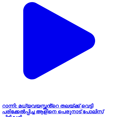
റാന്നി: മധ്യവയസ്ക്കൻ്റെ തലയ്ക്ക് വെട്ടി
പരിക്കേൽപ്പിച്ച ആളിനെ പെരുനാട് പോലിസ്
പിടികൂടി
Ranni, Pathanamthitta | Feb 5, 2026