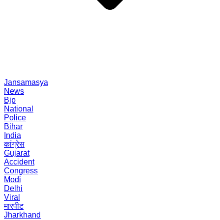
Jansamasya
News
Bjp
National
Police
Bihar
India
कांग्रेस
Gujarat
Accident
Congress
Modi
Delhi
Viral
मारपीट
Jharkhand