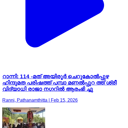
റാന്നി: 114 -മത് അയിരൂർ ചെറുകോൽപ്പുഴ
ഹിന്ദുമത പരിഷത്ത് പമ്പാ മണൽപ്പുറ ത്ത് ശ്രീ
വിദ്യാധി രാജാ നഗറിൽ ആരംഭി ച്ചു
Ranni, Pathanamthitta | Feb 15, 2026