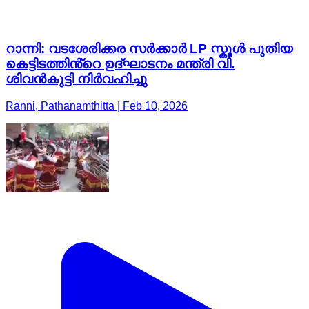
റാന്നി: വടശേരിക്കര സർക്കാർ LP സ്കൂൾ പുതിയ
കെട്ടിടത്തിൻ്റെ ഉദ്ഘാടനം മന്ത്രി വി.
ശിവൻകുട്ടി നിർവഹിച്ചു
Ranni, Pathanamthitta | Feb 10, 2026