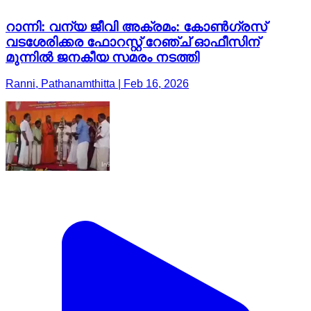
റാന്നി: വന്യ ജീവി അക്രമം: കോൺഗ്രസ്
വടശേരിക്കര ഫോറസ്റ്റ് റേഞ്ച് ഓഫീസിന്
മുന്നിൽ ജനകീയ സമരം നടത്തി
Ranni, Pathanamthitta | Feb 16, 2026