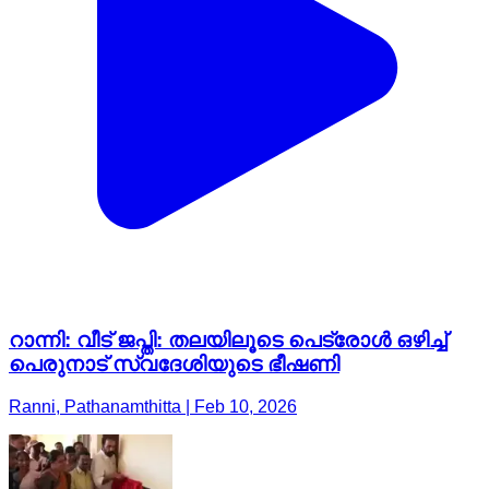
റാന്നി: വീട് ജപ്തി: തലയിലൂടെ പെട്രോൾ ഒഴിച്ച്
പെരുനാട് സ്വദേശിയുടെ ഭീഷണി
Ranni, Pathanamthitta | Feb 10, 2026