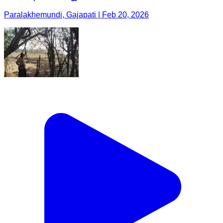
Paralakhemundi, Gajapati | Feb 20, 2026