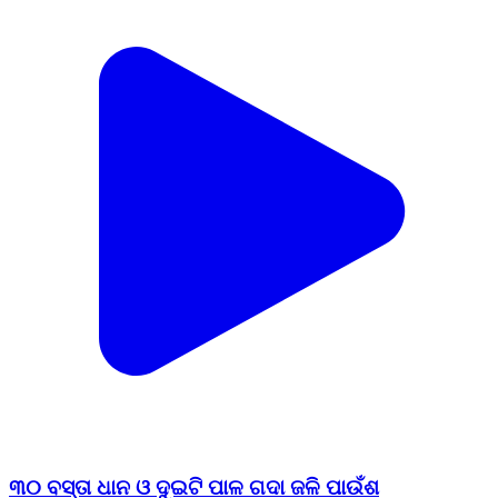
୩୦ ବସ୍ତା ଧାନ ଓ ଦୁଇଟି ପାଳ ଗଦା ଜଳି ପାଉଁଶ