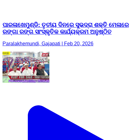
ପାରଳାଖେମୁଣ୍ଡି: ତୃତୀୟ ଦିନରେ ସୁଭଦ୍ରା ଶକ୍ତି ମେଳାରେ
ରଙ୍ଗା ରଙ୍ଗ ସାଂସ୍କୃତିକ କାର୍ଯ୍ୟକ୍ରମ ଅନୁଷ୍ଠିତ
Paralakhemundi, Gajapati | Feb 20, 2026