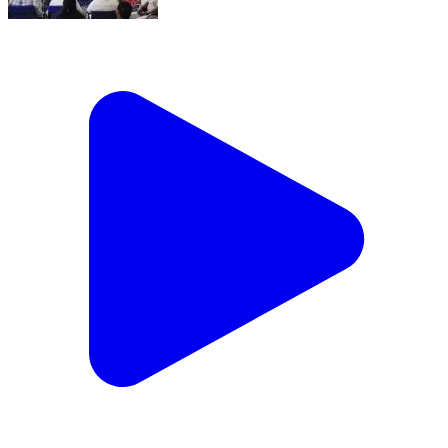
ପାରଳାଖେମୁଣ୍ଡି: ପ୍ରବାସୀ ଶ୍ରମିକଙ୍କ ବିଭିନ୍ନ ସମସ୍ୟା ଓ
ବାଲ୍ୟ ବିବାହ ନିରୋଧ କୁ ନେଇ ଜନ ସଚେତନତା କାର୍ଯ୍ୟକ୍ରମ
ଅନୁଷ୍ଠିତ