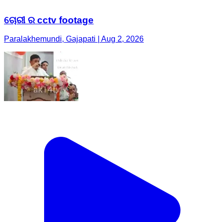
ଚୋରୀ ର cctv footage
Paralakhemundi, Gajapati | Aug 2, 2026