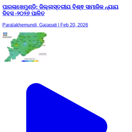
ପାରଳାଖେମୁଣ୍ଡି: ଜିଲ୍ଲାସ୍ତରୀୟ ବିଶ୍ଵ ସାମାଜିକ ନ୍ୟାୟ
ଦିବସ -୨୦୨୬ ପାଳିତ
Paralakhemundi, Gajapati | Feb 20, 2026