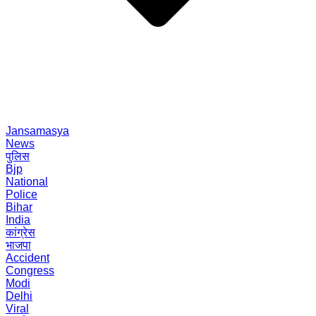
Jansamasya
News
पुलिस
Bjp
National
Police
Bihar
India
कांग्रेस
भाजपा
Accident
Congress
Modi
Delhi
Viral