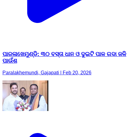
ପାରଳାଖେମୁଣ୍ଡି: ୩୦ ବସ୍ତା ଧାନ ଓ ଦୁଇଟି ପାଳ ଗଦା ଜଳି
ପାଉଁଶ
Paralakhemundi, Gajapati | Feb 20, 2026