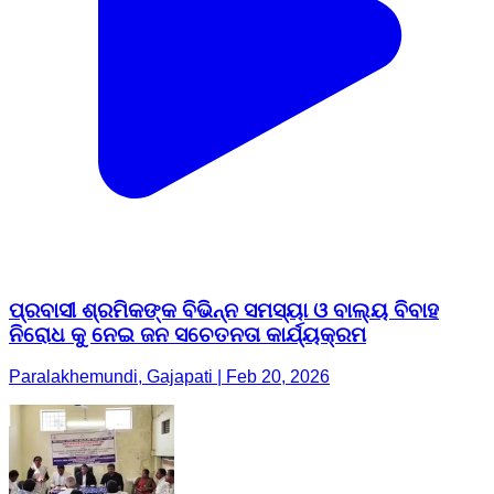
ପ୍ରବାସୀ ଶ୍ରମିକଙ୍କ ବିଭିନ୍ନ ସମସ୍ୟା ଓ ବାଲ୍ୟ ବିବାହ
ନିରୋଧ କୁ ନେଇ ଜନ ସଚେତନତା କାର୍ଯ୍ୟକ୍ରମ
Paralakhemundi, Gajapati | Feb 20, 2026