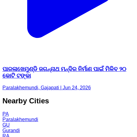
ପାରଳାଖେମୁଣ୍ଡି ଜଗନ୍ନାଥ ମନ୍ଦିର ନିର୍ମାଣ ପାଇଁ ମିଳିବ ୨୦
କୋଟି ଟଙ୍କା
Paralakhemundi, Gajapati | Jun 24, 2026
Nearby Cities
PA
Paralakhemundi
GU
Gurandi
RA