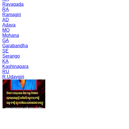
Rayagada
RA
Ramagiri
AD
Adava
MO
Mohana
GA
Garabandha
SE
Serango
KA
Kashinagara
RU
R Udaygiri