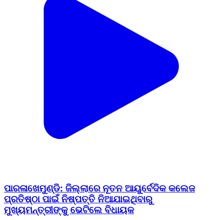
ପାରଳାଖେମୁଣ୍ଡି: ଜିଲ୍ଲାରେ ନୂତନ ଆୟୁର୍ବେଦିକ କଲେଜ
ପ୍ରତିଷ୍ଠା ପାଇଁ ନିଷ୍ପତ୍ତି ନିଆଯାଇଥିବାରୁ
ମୁଖ୍ୟମନ୍ତ୍ରୀଙ୍କୁ ଭେଟିଲେ ବିଧାୟକ