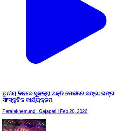
ତୃତୀୟ ଦିନରେ ସୁଭଦ୍ରା ଶକ୍ତି ମେଳାରେ ରଙ୍ଗା ରଙ୍ଗ
ସାଂସ୍କୃତିକ କାର୍ଯ୍ୟକ୍ରମ
Paralakhemundi, Gajapati | Feb 20, 2026