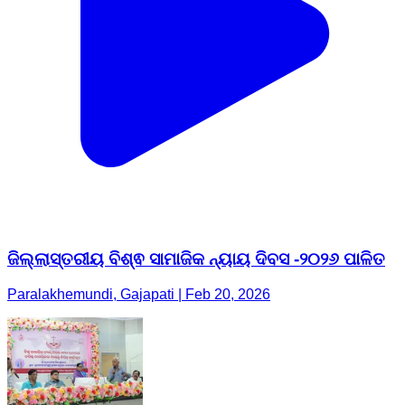
ଜିଲ୍ଲାସ୍ତରୀୟ ବିଶ୍ଵ ସାମାଜିକ ନ୍ୟାୟ ଦିବସ -୨୦୨୬ ପାଳିତ
Paralakhemundi, Gajapati | Feb 20, 2026