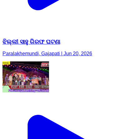
ଝିଲ୍ଲୀ ସାହୁ ଗିରଫ ଘଟଣା
Paralakhemundi, Gajapati | Jun 20, 2026