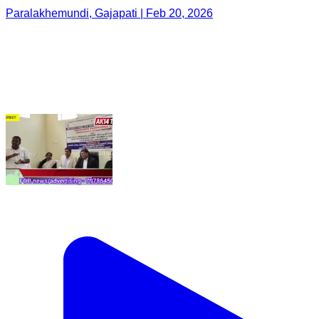
Paralakhemundi, Gajapati | Feb 20, 2026