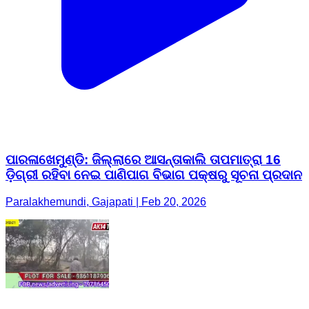
ପାରଳାଖେମୁଣ୍ଡି: ଜିଲ୍ଲାରେ ଆସନ୍ତାକାଲି ତାପମାତ୍ରା 16
ଡ଼ିଗ୍ରୀ ରହିବା ନେଇ ପାଣିପାଗ ବିଭାଗ ପକ୍ଷରୁ ସୂଚନା ପ୍ରଦାନ
Paralakhemundi, Gajapati | Feb 20, 2026