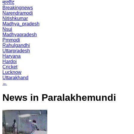
मारपीट
Breakingnews
Narendramodi
Nitishkumar
Madhya_pradesh
Nsui
Madhyapradesh
Pmmodi
Rahulgandhi
Uttarpradesh
Haryana
Hardoi
Cricket
Lucknow
Uttarakhand
←
News in Paralakhemundi