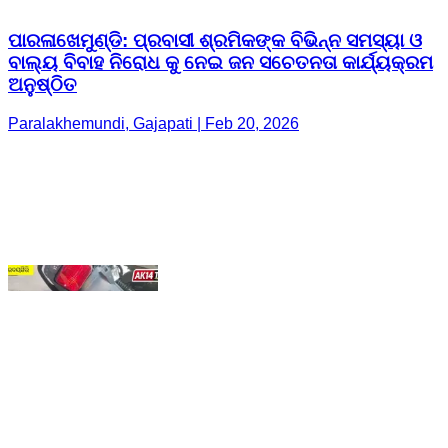
Paralakhemundi, Gajapati | Feb 20, 2026