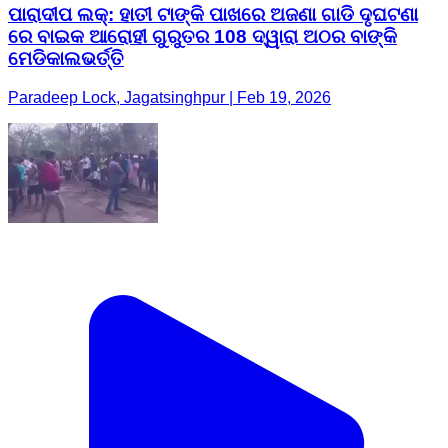
ପାରାଦୀପ ଲକ୍: ହାତୀ ଟାଙ୍କି ପାଖରେ ଅଜଣା ଗାଡି ଦୃଘଟଣା
ରେ ବାଇକ ଆରୋହୀ ଗୁରୁତର 108 ଦ୍ୱାରା ଅଠର ବାଙ୍କି
ମେଡିକାଲଭର୍ତ୍ତି
Paradeep Lock, Jagatsinghpur | Feb 19, 2026