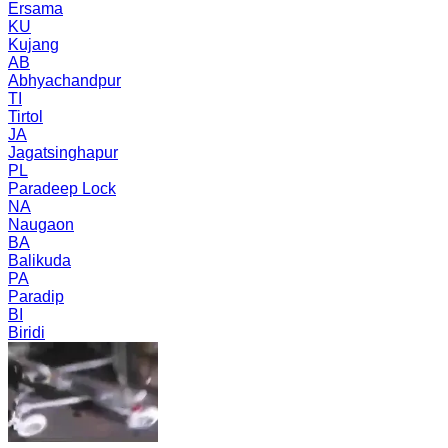
Ersama
KU
Kujang
AB
Abhyachandpur
TI
Tirtol
JA
Jagatsinghapur
PL
Paradeep Lock
NA
Naugaon
BA
Balikuda
PA
Paradip
BI
Biridi