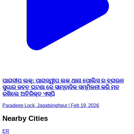
ପାରାଦୀପ ଲକ୍: ପାରାଦ୍ୱୀପ ଲକ ଥାନା ପୋଲିସ ର ବ୍ରାଉନ
ସୁଗାର ଜବତ ଘଟଣା ରେ ସାମ୍ବାଦିକ ସମ୍ମିଳନୀ କରି ମତ
ରଖିଲେ ଅତିରିକ୍ତ ଏସ୍ପି
Paradeep Lock, Jagatsinghpur | Feb 19, 2026
Nearby Cities
ER