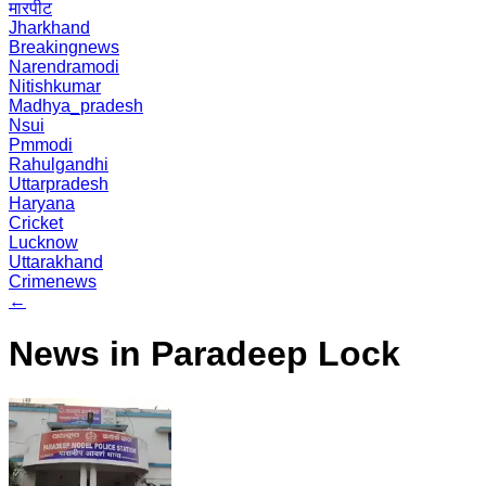
मारपीट
Jharkhand
Breakingnews
Narendramodi
Nitishkumar
Madhya_pradesh
Nsui
Pmmodi
Rahulgandhi
Uttarpradesh
Haryana
Cricket
Lucknow
Uttarakhand
Crimenews
←
News in Paradeep Lock