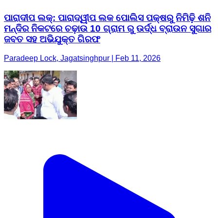
ପାରାଦୀପ ଲକ୍: ପାରାଦ୍ୱୀପ ଲକ ପୋଲିସ ପକ୍ଷରୁ ନିମିଢ଼ି ଶନି
ମନ୍ଦିର ନିକଟରେ ଚଢ଼ାଉ 10 ଗ୍ରାମ ରୁ ଉର୍ଦ୍ଧ ବ୍ରାଉନ ସୁଗାର
ଜବତ ସହ ଅଭିଯୁକ୍ତ ଗିରଫ
Paradeep Lock, Jagatsinghpur | Feb 11, 2026