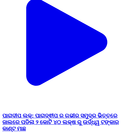
ପାରାଦୀପ ଲକ୍: ପାରାଦ୍ଵୀପ ର ଗଭୀର ସମୁଦ୍ର ଭିତ୍ତରେ
ଜାଲରେ ପଡିଲା ୨ କୋଟି ୪୦ ଲକ୍ଷ ରୁ ଉର୍ଦ୍ଧ୍ୱ ଟଙ୍କାର
କାଣ୍ଟ ମାଛ
Paradeep Lock, Jagatsinghpur | Feb 9, 2026