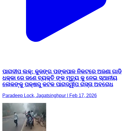
ପାରାଦୀପ ଲକ୍: କୁଜଙ୍ଗ ପଙ୍କପାଳ ନିକଟରେ ଅଜଣା ଗାଡି
ଧକ୍କା ରେ ଜଣେ ବ୍ୟକ୍ତି ଙ୍କ ମୃତ୍ୟୁ କୁ ନେଇ ସ୍ଥାନୀୟ
ଲୋକଙ୍କୁ ପକ୍ଷରୁ କଟକ ପାରାଦ୍ୱୀପ ରାସ୍ତା ଅବରୋଧ
Paradeep Lock, Jagatsinghpur | Feb 17, 2026