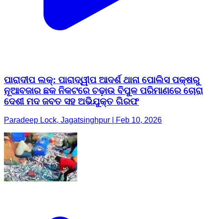
ପାରାଦୀପ ଲକ୍: ପାରାଦ୍ୱୀପ ଆଦର୍ଶ ଥାନା ପୋଲିସ ପକ୍ଷରୁ
ନୂଆବଜାର ଛକ ନିକଟରେ ଚଢ଼ାଉ ବିପୁଳ ପରିମାଣରେ ଚୋରା
ଦେଶୀ ମଦ ଜବତ ସହ ଅଭିଯୁକ୍ତ ଗିରଫ
Paradeep Lock, Jagatsinghpur | Feb 10, 2026