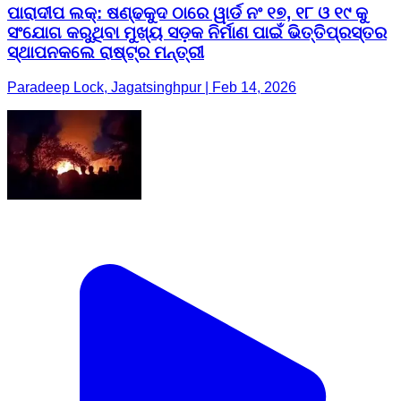
ପାରାଦୀପ ଲକ୍: ଷଣ୍ଢକୁଦ ଠାରେ ୱାର୍ଡ ନଂ ୧୭, ୧୮ ଓ ୧୯ କୁ
ସଂଯୋଗ କରୁଥିବା ମୁଖ୍ୟ ସଡ଼କ ନିର୍ମାଣ ପାଇଁ ଭିତ୍ତିପ୍ରସ୍ତର
ସ୍ଥାପନକଲେ ରାଷ୍ଟ୍ର ମନ୍ତ୍ରୀ
Paradeep Lock, Jagatsinghpur | Feb 14, 2026