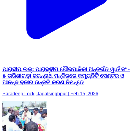
ପାରାଦୀପ ଲକ୍: ପାରାଦ୍ଵୀପ ପୌରପାଳିକା ଅନ୍ତର୍ଗତ ୱାର୍ଡ ନଂ -
୫ ତାରିଣୀଗଡ଼ା ଜଗନ୍ନାଥ ମନ୍ଦିରରେ କମ୍ୟୁନିଟି ସେଣ୍ଟର ଓ
ଆନନ୍ଦ ବଜାର ଉନ୍ନତି କରଣ ନିମନ୍ତେ
Paradeep Lock, Jagatsinghpur | Feb 15, 2026