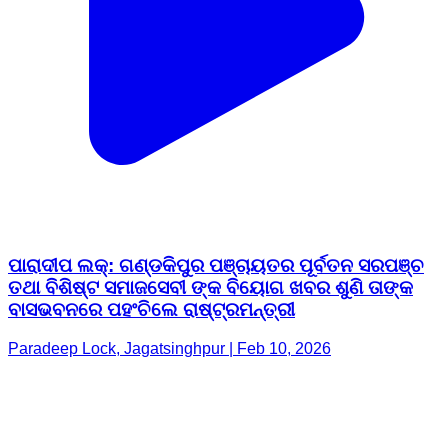
ପାରାଦୀପ ଲକ୍: ଗଣ୍ଡକିପୁର ପଞ୍ଚାୟତର ପୂର୍ବତନ ସରପଞ୍ଚ
ତଥା ବିଶିଷ୍ଟ ସମାଜସେବୀ ଙ୍କ ବିୟୋଗ ଖବର ଶୁଣି ତାଙ୍କ
ବାସଭବନରେ ପହଂଚିଲେ ରାଷ୍ଟ୍ରମନ୍ତ୍ରୀ
Paradeep Lock, Jagatsinghpur | Feb 10, 2026