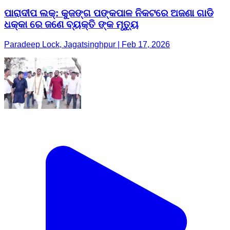
ପାରାଦୀପ ଲକ୍: କୁଜଙ୍ଗ ପଙ୍କପାଳ ନିକଟରେ ଅଜଣା ଗାଡି
ଧକ୍କା ରେ ଜଣେ ବ୍ୟକ୍ତି ଙ୍କ ମୃତ୍ୟୁ
Paradeep Lock, Jagatsinghpur | Feb 17, 2026