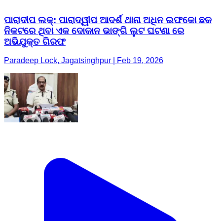
ପାରାଦୀପ ଲକ୍: ପାରାଦ୍ୱୀପ ଆଦର୍ଶ ଥାନା ଅଧିନ ଇଫକୋ ଛକ
ନିକଟରେ ଥିବା ଏକ ଦୋକାନ ଭାଙ୍ଗି ଲୁଟ ଘଟଣା ରେ
ଅଭିଯୁକ୍ତ ଗିରଫ
Paradeep Lock, Jagatsinghpur | Feb 19, 2026