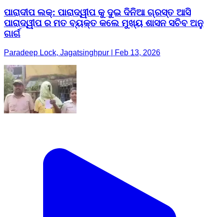
ପାରାଦୀପ ଲକ୍: ପାରାଦ୍ୱୀପ କୁ ଦୁଇ ଦିନିଆ ଗ୍ରସ୍ତ ଆସି
ପାରାଦ୍ୱୀପ ର ମତ ବ୍ୟକ୍ତ କଲେ ମୁଖ୍ୟ ଶାସନ ସଚିବ ଅନୁ
ଗାର୍ଗ
Paradeep Lock, Jagatsinghpur | Feb 13, 2026