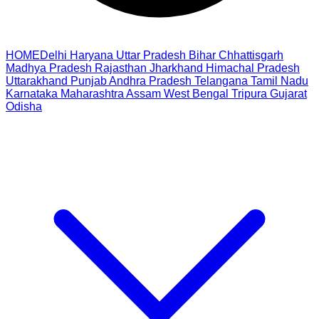
HOME
Delhi
Haryana
Uttar Pradesh
Bihar
Chhattisgarh
Madhya Pradesh
Rajasthan
Jharkhand
Himachal Pradesh
Uttarakhand
Punjab
Andhra Pradesh
Telangana
Tamil Nadu
Karnataka
Maharashtra
Assam
West Bengal
Tripura
Gujarat
Odisha