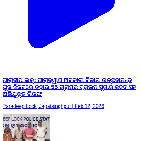
ପାରାଦୀପ ଲକ୍: ପାରାଦ୍ୱୀପ ଅବକାରୀ ବିଭାଗ ଉଚ୍ଛବାନନ୍ଦ
ପୁର ନିକଟରେ ଚଢ଼ାଉ 55 ଗ୍ରାମର ବ୍ରାଉନ ସୁଗାର ଜବତ ସହ
ଅଭିଯୁକ୍ତ ଗିରଫ
Paradeep Lock, Jagatsinghpur | Feb 12, 2026