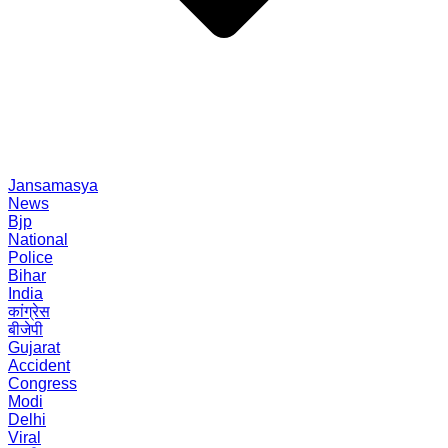
Jansamasya
News
Bjp
National
Police
Bihar
India
कांग्रेस
बीजेपी
Gujarat
Accident
Congress
Modi
Delhi
Viral