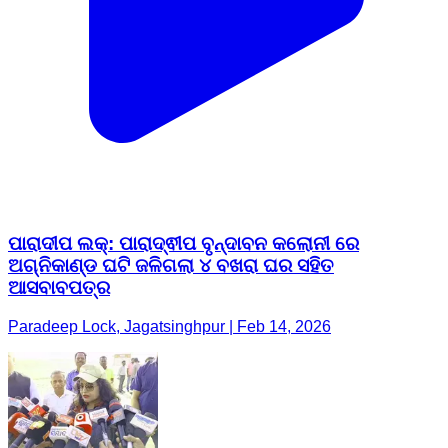
ପାରାଦୀପ ଲକ୍: ପାରାଦ୍ଵୀପ ବୃନ୍ଦାବନ କଲୋନୀ ରେ
ଅଗ୍ନିକାଣ୍ଡ ଘଟି ଜଳିଗଲା ୪ ବଖରା ଘର ସହିତ
ଆସବାବପତ୍ର
Paradeep Lock, Jagatsinghpur | Feb 14, 2026