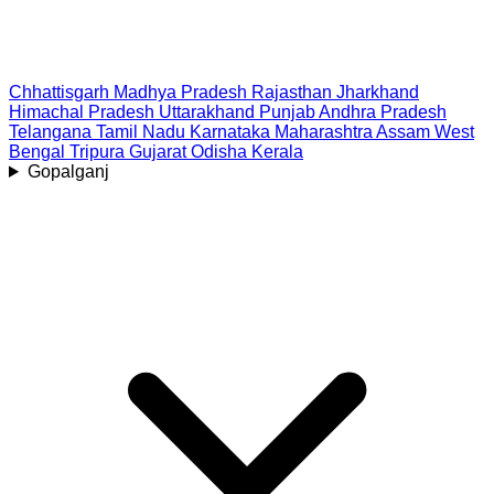
Chhattisgarh
Madhya Pradesh
Rajasthan
Jharkhand
Himachal Pradesh
Uttarakhand
Punjab
Andhra Pradesh
Telangana
Tamil Nadu
Karnataka
Maharashtra
Assam
West
Bengal
Tripura
Gujarat
Odisha
Kerala
Gopalganj