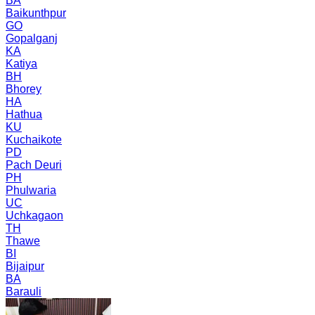
BA
Baikunthpur
GO
Gopalganj
KA
Katiya
BH
Bhorey
HA
Hathua
KU
Kuchaikote
PD
Pach Deuri
PH
Phulwaria
UC
Uchkagaon
TH
Thawe
BI
Bijaipur
BA
Barauli