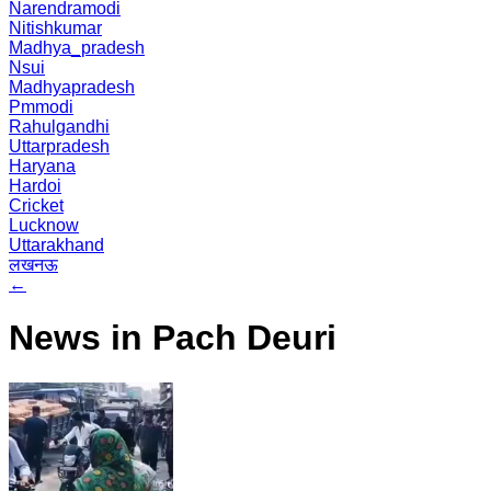
Narendramodi
Nitishkumar
Madhya_pradesh
Nsui
Madhyapradesh
Pmmodi
Rahulgandhi
Uttarpradesh
Haryana
Hardoi
Cricket
Lucknow
Uttarakhand
लखनऊ
←
News in Pach Deuri