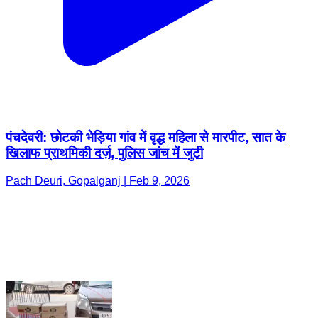
पंचदेवरी: छोटकी भेड़िया गांव में वृद्ध महिला से मारपीट, सात के
खिलाफ प्राथमिकी दर्ज़, पुलिस जांच में जुटी
Pach Deuri, Gopalganj | Feb 9, 2026