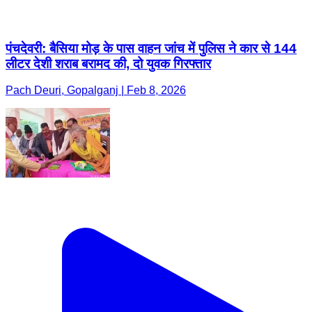
Pach Deuri, Gopalganj | Feb 8, 2026