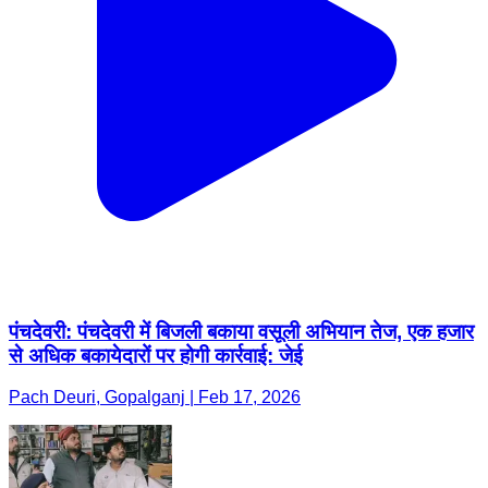
पंचदेवरी: पंचदेवरी में बिजली बकाया वसूली अभियान तेज, एक हजार
से अधिक बकायेदारों पर होगी कार्रवाई: जेई
Pach Deuri, Gopalganj | Feb 17, 2026