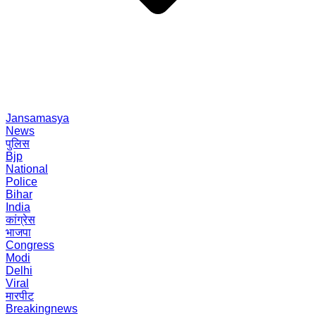
Jansamasya
News
पुलिस
Bjp
National
Police
Bihar
India
कांग्रेस
भाजपा
Congress
Modi
Delhi
Viral
मारपीट
Breakingnews