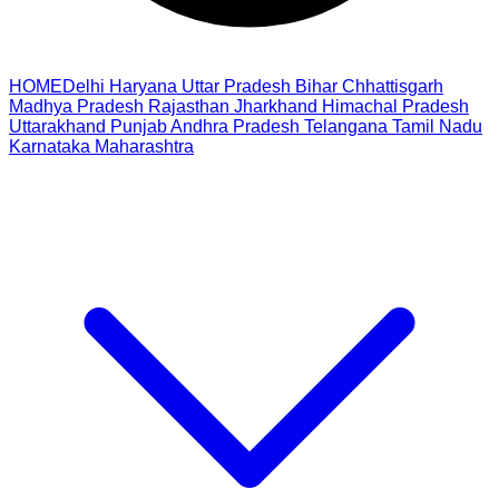
HOME
Delhi
Haryana
Uttar Pradesh
Bihar
Chhattisgarh
Madhya Pradesh
Rajasthan
Jharkhand
Himachal Pradesh
Uttarakhand
Punjab
Andhra Pradesh
Telangana
Tamil Nadu
Karnataka
Maharashtra