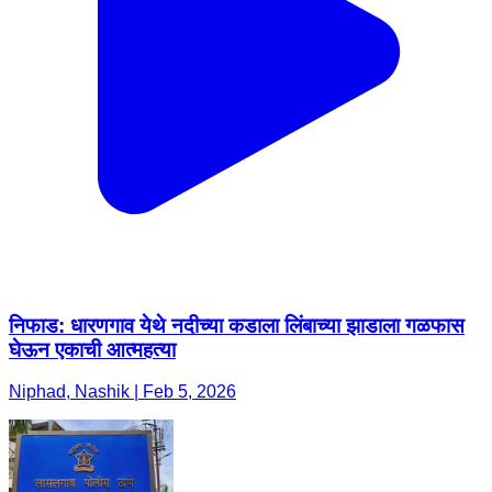
निफाड: धारणगाव येथे नदीच्या कडाला लिंबाच्या झाडाला गळफास
घेऊन एकाची आत्महत्या
Niphad, Nashik | Feb 5, 2026