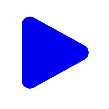
निफाड: आमदार सत्यजित तांबे यांची निफाड माध्यमिक शिक्षक
पतसंस्थेस भेट निफाड/प्रतिनिधी निफाड तालुका माध्यमिक शिक्षक
शि
Niphad, Nashik | Jan 15, 2026