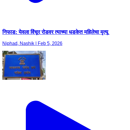
निफाड: येवला विंचूर रोडवर त्याच्या धडकेत महिलेचा मृत्यू
Niphad, Nashik | Feb 5, 2026