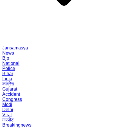
Jansamasya
News
Bjp
National
Police
Bihar
India
कांग्रेस
Gujarat
Accident
Congress
Modi
Delhi
Viral
मारपीट
Breakingnews