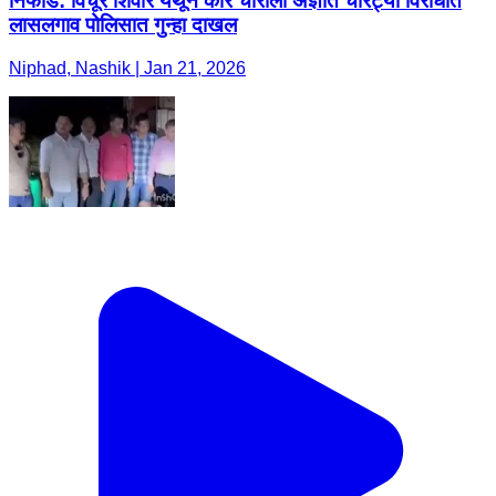
निफाड: विंचूर शिवार येथून कार चोरीला अज्ञात चोरट्या विरोधात
लासलगाव पोलिसात गुन्हा दाखल
Niphad, Nashik | Jan 21, 2026