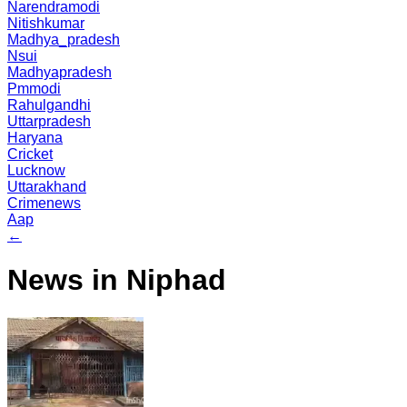
Narendramodi
Nitishkumar
Madhya_pradesh
Nsui
Madhyapradesh
Pmmodi
Rahulgandhi
Uttarpradesh
Haryana
Cricket
Lucknow
Uttarakhand
Crimenews
Aap
←
News in Niphad