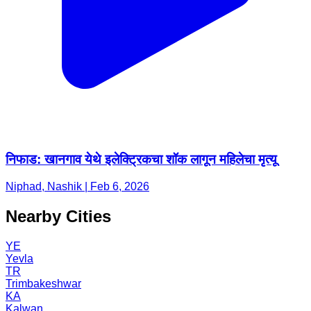
निफाड: खानगाव येथे इलेक्ट्रिकचा शॉक लागून महिलेचा मृत्यू
Niphad, Nashik | Feb 6, 2026
Nearby Cities
YE
Yevla
TR
Trimbakeshwar
KA
Kalwan