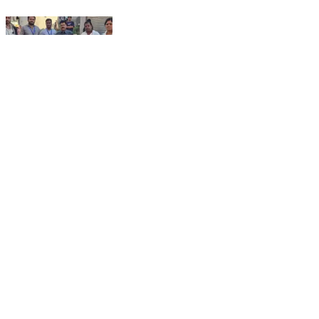
निफाड: निफाडला नगरपंचायतीने केला नायलॉन मांजा जप्त
Niphad, Nashik | Jan 14, 2026