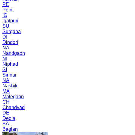
PE
Peint
IG
Igatpuri
SU
Surgana
DI
Dindori
NA
Nandgaon
NI
Niphad
SI
Sinnar
NA
Nashik
MA
Malegaon
CH
Chandvad
DE
Deola
BA
Baglan