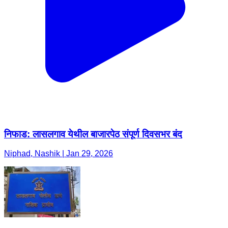
निफाड: लासलगाव येथील बाजारपेठ संपूर्ण दिवसभर बंद
Niphad, Nashik | Jan 29, 2026