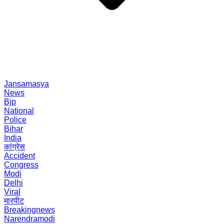
Jansamasya
News
Bjp
National
Police
Bihar
India
कांग्रेस
Accident
Congress
Modi
Delhi
Viral
मारपीट
Breakingnews
Narendramodi