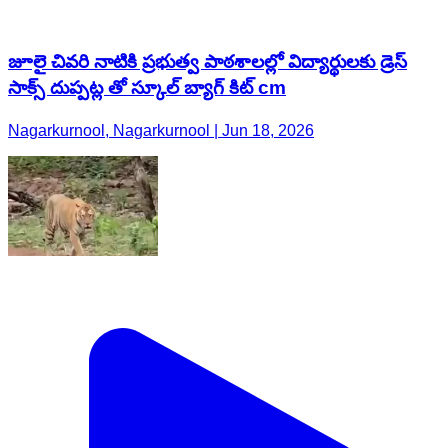
జూలై చివరి నాటికి ప్రభుత్వ పాఠశాలల్లో విద్యార్థులకు డ్రెస్
సాక్స్ దుప్పట్ల తో స్కూల్ బ్యాగ్ కిట్ cm
Nagarkurnool, Nagarkurnool | Jun 18, 2026