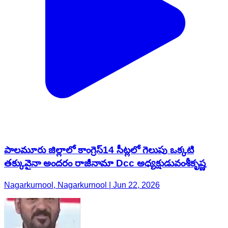
పాలమూరు జిల్లాలో కాంగ్రెస్14 సీట్లలో గెలుపు ఒక్కటి
తక్కువైనా అందరం రాజీనామా Dcc అధ్యక్షుడువంశీకృష్ణ
Nagarkurnool, Nagarkurnool | Jun 22, 2026