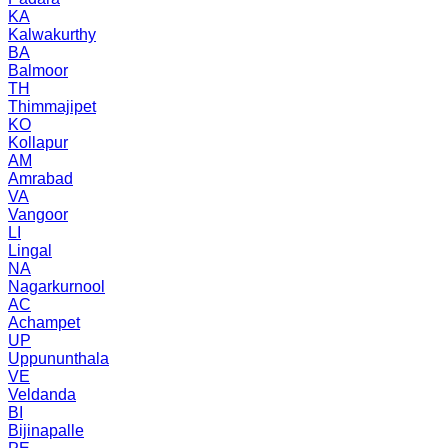
KA
Kalwakurthy
BA
Balmoor
TH
Thimmajipet
KO
Kollapur
AM
Amrabad
VA
Vangoor
LI
Lingal
NA
Nagarkurnool
AC
Achampet
UP
Uppununthala
VE
Veldanda
BI
Bijinapalle