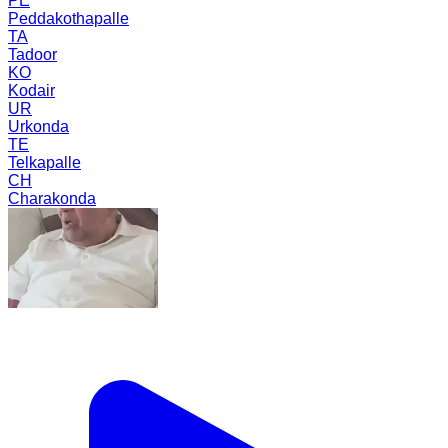
PE
Peddakothapalle
TA
Tadoor
KO
Kodair
UR
Urkonda
TE
Telkapalle
CH
Charakonda