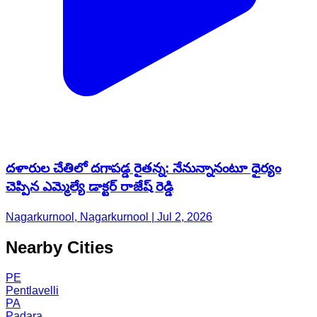
దళారుల చేతిలో దగాపడ్డ రైతన్న: నేనున్నానంటూ ధైర్యం
చెప్పిన ఎమ్మెల్యే డాక్టర్ రాజేష్ రెడ్డి
Nagarkurnool, Nagarkurnool | Jul 2, 2026
Nearby Cities
PE
Pentlavelli
PA
Padara