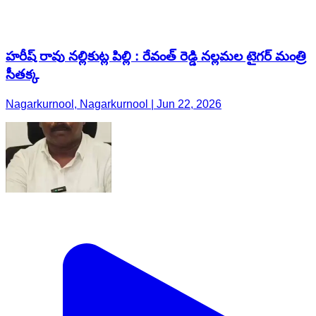
హరీష్ రావు నల్లికుట్ల పిల్లి : రేవంత్ రెడ్డి నల్లమల టైగర్ మంత్రి
సీతక్క
Nagarkurnool, Nagarkurnool | Jun 22, 2026