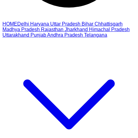
HOME
Delhi
Haryana
Uttar Pradesh
Bihar
Chhattisgarh
Madhya Pradesh
Rajasthan
Jharkhand
Himachal Pradesh
Uttarakhand
Punjab
Andhra Pradesh
Telangana