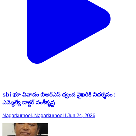
sbi భూ వివాదం బిఆర్ఎస్ ద్వంద వైఖరికి నిదర్శనం :
ఎమ్మెల్యే డాక్టర్ వంశీకృష్ణ
Nagarkurnool, Nagarkurnool | Jun 24, 2026