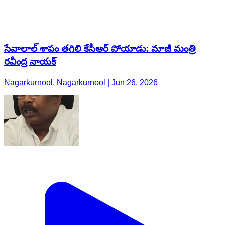
సేవాలాల్ శాపం తగిలి కేసీఆర్ పోయాడు: మాజీ మంత్రి
రవీంద్ర నాయక్
Nagarkurnool, Nagarkurnool | Jun 26, 2026