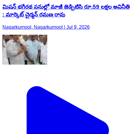
మిషన్ భగీరథ పనుల్లో మాజీ జెడ్పిటిసి రూ.59 లక్షల అవినీతి
: మార్కెట్ చైర్మన్ రమణ రావు
Nagarkurnool, Nagarkurnool | Jul 9, 2026