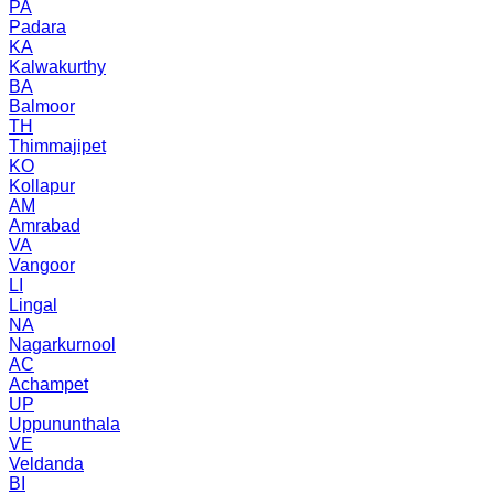
PA
Padara
KA
Kalwakurthy
BA
Balmoor
TH
Thimmajipet
KO
Kollapur
AM
Amrabad
VA
Vangoor
LI
Lingal
NA
Nagarkurnool
AC
Achampet
UP
Uppununthala
VE
Veldanda
BI