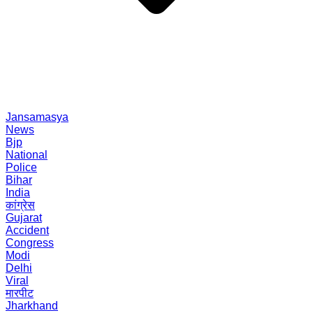
Jansamasya
News
Bjp
National
Police
Bihar
India
कांग्रेस
Gujarat
Accident
Congress
Modi
Delhi
Viral
मारपीट
Jharkhand