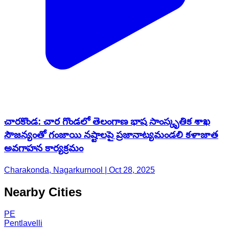
చారకొండ: చార గొండలో తెలంగాణ భాష సాంస్కృతిక శాఖ
సౌజన్యంతో గంజాయి నష్టాలపై ప్రజానాట్యమండలి కళాజాత
అవగాహన కార్యక్రమం
Charakonda, Nagarkurnool | Oct 28, 2025
Nearby Cities
PE
Pentlavelli