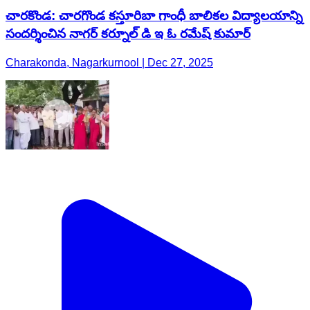
చారకొండ: చారగొండ కస్తూరిబా గాంధీ బాలికల విద్యాలయాన్ని
సందర్శించిన నాగర్ కర్నూల్ డి ఇ ఓ రమేష్ కుమార్
Charakonda, Nagarkurnool | Dec 27, 2025