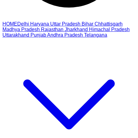
HOME
Delhi
Haryana
Uttar Pradesh
Bihar
Chhattisgarh
Madhya Pradesh
Rajasthan
Jharkhand
Himachal Pradesh
Uttarakhand
Punjab
Andhra Pradesh
Telangana