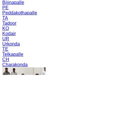
Bijinapalle
PE
Peddakothapalle
TA
Tadoor
KO
Kodair
UR
Urkonda
TE
Telkapalle
CH
Charakonda