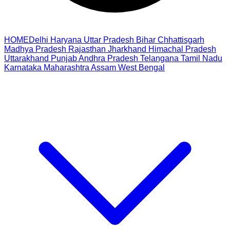
HOME
Delhi
Haryana
Uttar Pradesh
Bihar
Chhattisgarh
Madhya Pradesh
Rajasthan
Jharkhand
Himachal Pradesh
Uttarakhand
Punjab
Andhra Pradesh
Telangana
Tamil Nadu
Karnataka
Maharashtra
Assam
West Bengal