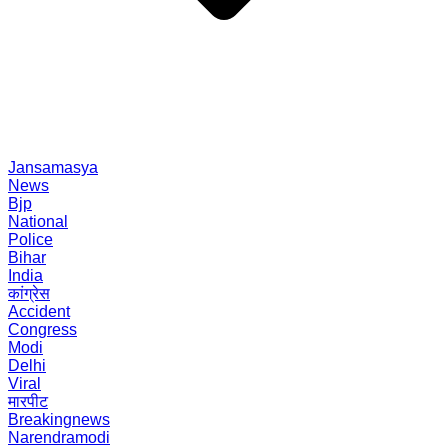
Jansamasya
News
Bjp
National
Police
Bihar
India
कांग्रेस
Accident
Congress
Modi
Delhi
Viral
मारपीट
Breakingnews
Narendramodi