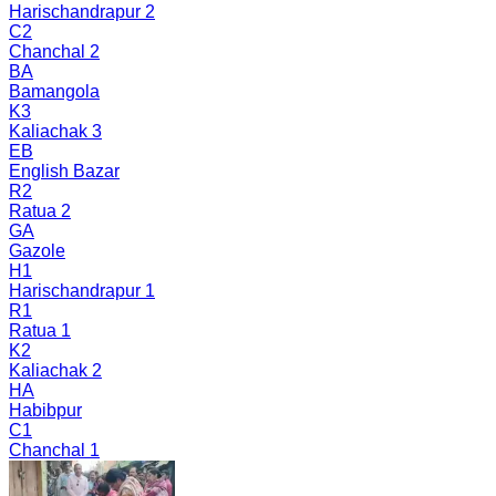
Harischandrapur 2
C2
Chanchal 2
BA
Bamangola
K3
Kaliachak 3
EB
English Bazar
R2
Ratua 2
GA
Gazole
H1
Harischandrapur 1
R1
Ratua 1
K2
Kaliachak 2
HA
Habibpur
C1
Chanchal 1