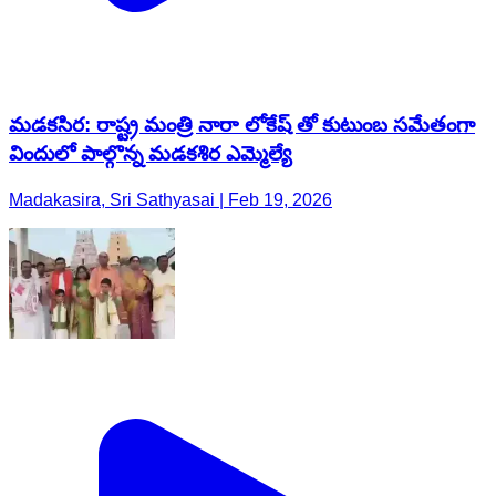
మడకసిర: రాష్ట్ర మంత్రి నారా లోకేష్ తో కుటుంబ సమేతంగా
విందులో పాల్గొన్న మడకశిర ఎమ్మెల్యే
Madakasira, Sri Sathyasai | Feb 19, 2026