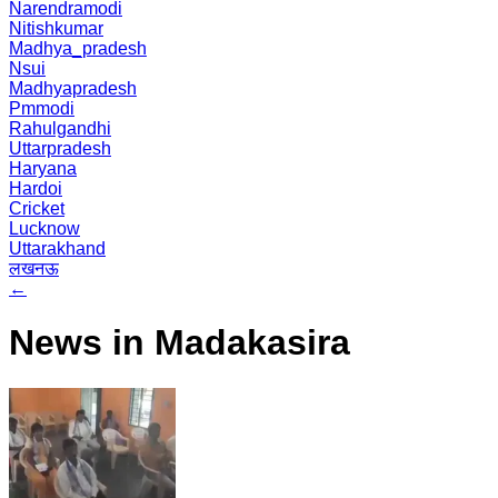
Narendramodi
Nitishkumar
Madhya_pradesh
Nsui
Madhyapradesh
Pmmodi
Rahulgandhi
Uttarpradesh
Haryana
Hardoi
Cricket
Lucknow
Uttarakhand
लखनऊ
←
News in Madakasira