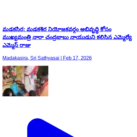
మడకసిర: మడకశిర నియోజకవర్గం అభివృద్ధి కోసం
ముఖ్యమంత్రి నారా చంద్రబాబు నాయుడుని కలిసిన ఎమ్మెల్యే
ఎమ్మెస్ రాజు
Madakasira, Sri Sathyasai | Feb 17, 2026