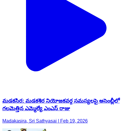
మడకసిర: మడకశిర నియోజకవర్గ సమస్యలపై అసెంబ్లీలో
గలమెత్తిన ఎమ్మెల్యే ఎంఎస్ రాజు
Madakasira, Sri Sathyasai | Feb 19, 2026