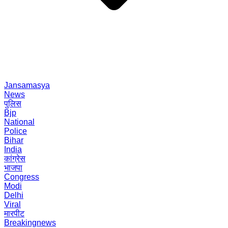
Jansamasya
News
पुलिस
Bjp
National
Police
Bihar
India
कांग्रेस
भाजपा
Congress
Modi
Delhi
Viral
मारपीट
Breakingnews