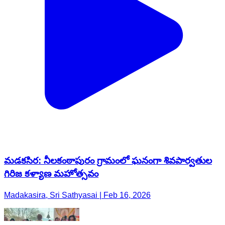
మడకసిర: నీలకంఠాపురం గ్రామంలో ఘనంగా శివపార్వతుల
గిరిజ కళ్యాణ మహోత్సవం
Madakasira, Sri Sathyasai | Feb 16, 2026