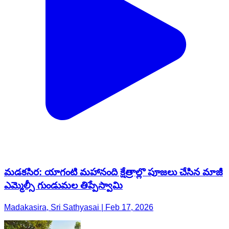
మడకసిర: యాగంటి మహానంది క్షేత్రాల్లొ పూజలు చేసిన మాజీ
ఎమ్మెల్సీ గుండుమల తిప్పేస్వామి
Madakasira, Sri Sathyasai | Feb 17, 2026