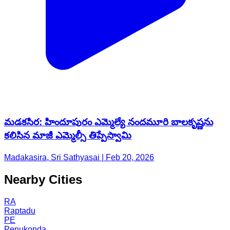
మడకసిర: హిందూపురం ఎమ్మెల్యే నందమూరి బాలకృష్ణను
కలిసిన మాజీ ఎమ్మెల్సీ తిప్పేస్వామి
Madakasira, Sri Sathyasai | Feb 20, 2026
Nearby Cities
RA
Raptadu
PE
Penukonda