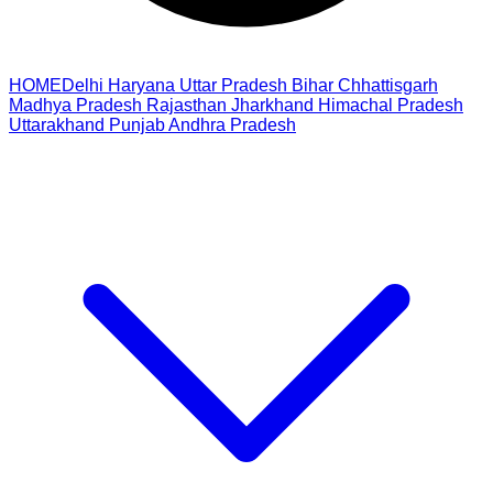
HOME
Delhi
Haryana
Uttar Pradesh
Bihar
Chhattisgarh
Madhya Pradesh
Rajasthan
Jharkhand
Himachal Pradesh
Uttarakhand
Punjab
Andhra Pradesh