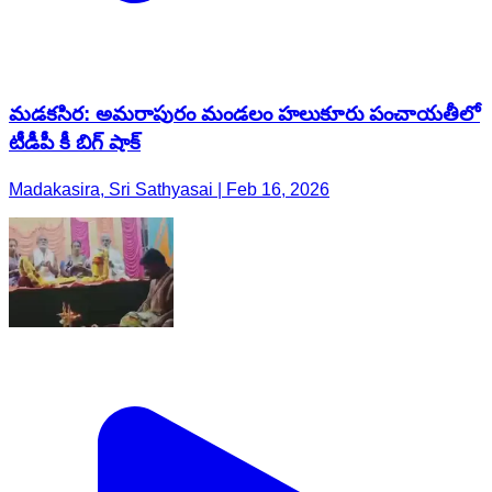
మడకసిర: అమరాపురం మండలం హలుకూరు పంచాయతీలో
టీడీపీ కీ బిగ్ షాక్
Madakasira, Sri Sathyasai | Feb 16, 2026