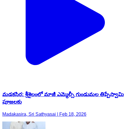
మడకసిర: శ్రీశైలంలో మాజీ ఎమ్మెల్సీ గుండుమల తిప్పేస్వామి
పూజలకు
Madakasira, Sri Sathyasai | Feb 18, 2026