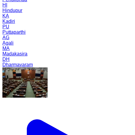
HI
Hindupur
KA
Kadiri
PU
Puttaparthi
AG
Agali
MA
Madakasira
DH
Dharmavaram