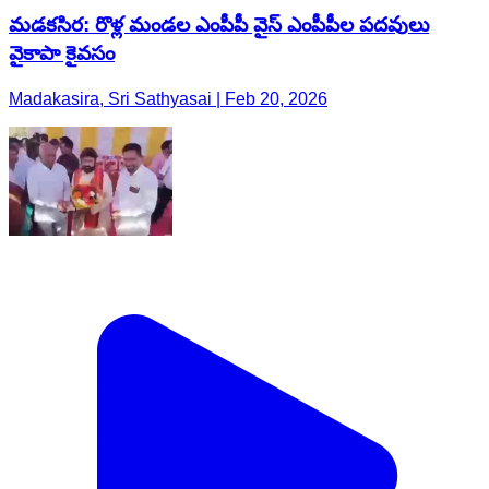
మడకసిర: రొళ్ల మండల ఎంపీపీ వైస్ ఎంపీపీల పదవులు
వైకాపా కైవసం
Madakasira, Sri Sathyasai | Feb 20, 2026