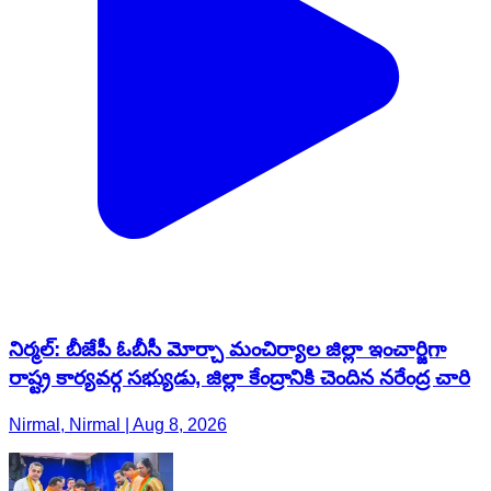
నిర్మల్: బీజేపీ ఓబీసీ మోర్చా మంచిర్యాల జిల్లా ఇంచార్జిగా
రాష్ట్ర కార్యవర్గ సభ్యుడు, జిల్లా కేంద్రానికి చెందిన నరేంద్ర చారి
Nirmal, Nirmal | Aug 8, 2026