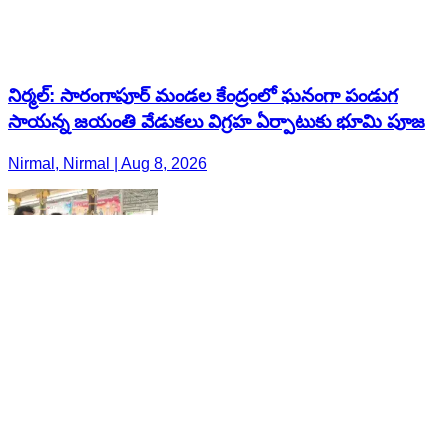
నిర్మల్: సారంగాపూర్ మండల కేంద్రంలో ఘనంగా పండుగ
సాయన్న జయంతి వేడుకలు విగ్రహ ఏర్పాటుకు భూమి పూజ
Nirmal, Nirmal | Aug 8, 2026