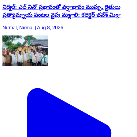
నిర్మల్: ఎల్‌ నినో ప్రభావంతో వర్షాభావం ముప్పు, రైతులు
ప్రత్యామ్నాయ పంటల వైపు మళ్లాలి: కలెక్టర్ భవేశ్ మిశ్రా
Nirmal, Nirmal | Aug 8, 2026