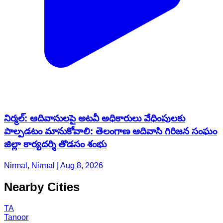
నిర్మల్: ఆదివాసులపై అటవీ అధికారులు వేధింపులకు
పాల్పడటం మానుకోవాలి: తెలంగాణ ఆదివాసి గిరిజన సంఘం
జిల్లా కార్యదర్శి తొడసం శంభు
Nirmal, Nirmal | Aug 8, 2026
Nearby Cities
TA
Tanoor