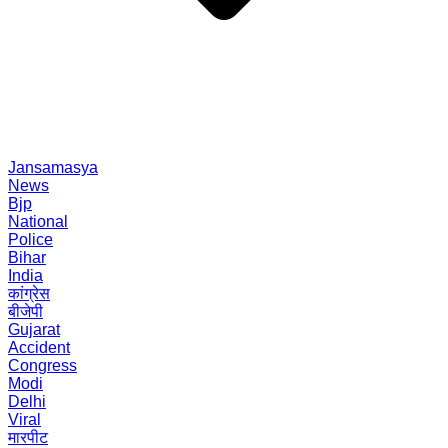
Jansamasya
News
Bjp
National
Police
Bihar
India
कांग्रेस
बीजेपी
Gujarat
Accident
Congress
Modi
Delhi
Viral
मारपीट