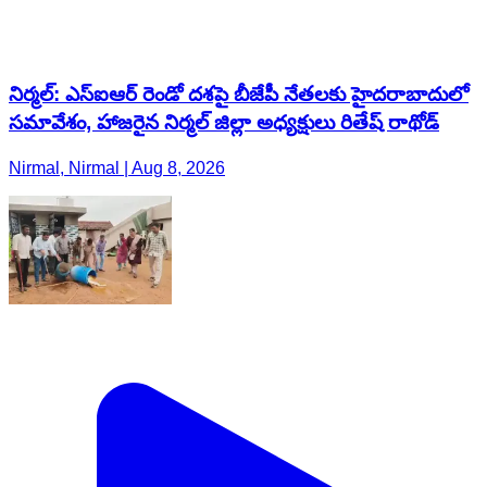
నిర్మల్: ఎస్ఐఆర్‌ రెండో దశపై బీజేపీ నేతలకు హైదరాబాదులో
సమావేశం, హాజరైన నిర్మల్ జిల్లా అధ్యక్షులు రితేష్ రాథోడ్
Nirmal, Nirmal | Aug 8, 2026