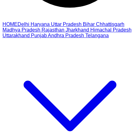
HOME
Delhi
Haryana
Uttar Pradesh
Bihar
Chhattisgarh
Madhya Pradesh
Rajasthan
Jharkhand
Himachal Pradesh
Uttarakhand
Punjab
Andhra Pradesh
Telangana