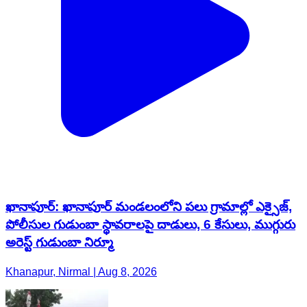
ఖానాపూర్: ఖానాపూర్ మండలంలోని పలు గ్రామాల్లో ఎక్సైజ్,
పోలీసుల గుడుంబా స్థావరాలపై దాడులు, 6 కేసులు, ముగ్గురు
అరెస్ట్ గుడుంబా నిర్మూ
Khanapur, Nirmal | Aug 8, 2026