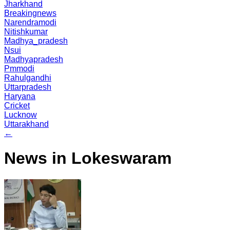
Jharkhand
Breakingnews
Narendramodi
Nitishkumar
Madhya_pradesh
Nsui
Madhyapradesh
Pmmodi
Rahulgandhi
Uttarpradesh
Haryana
Cricket
Lucknow
Uttarakhand
←
News in Lokeswaram