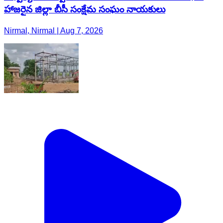
హాజరైన జిల్లా బీసీ సంక్షేమ సంఘం నాయకులు
Nirmal, Nirmal | Aug 7, 2026