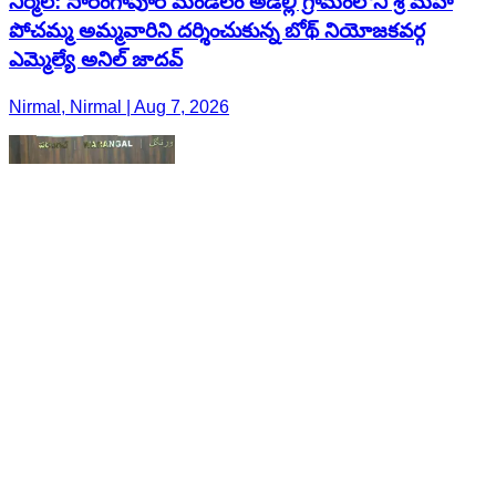
నిర్మల్: సారంగాపూర్ మండలం అడెల్లి గ్రామంలోని శ్రీ మహా
పోచమ్మ అమ్మవారిని దర్శించుకున్న బోథ్ నియోజకవర్గ
ఎమ్మెల్యే అనిల్ జాదవ్
Nirmal, Nirmal | Aug 7, 2026