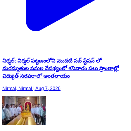
నిర్మల్: నిర్మల్ పట్టణంలోని మొదటి సబ్‌ స్టేషన్‌ లో
మరమ్మతుల పనుల నేపథ్యంలో శనివారం పలు ప్రాంతాల్లో
విద్యుత్ సరఫరాలో అంతరాయం
Nirmal, Nirmal | Aug 7, 2026