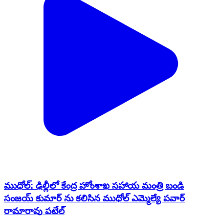
ముధోల్: ఢిల్లీలో కేంద్ర హోంశాఖ సహాయ మంత్రి బండి
సంజయ్ కుమార్ ను కలిసిన ముధోల్ ఎమ్మెల్యే పవార్
రామారావు పటేల్