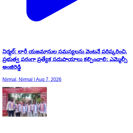
నిర్మల్: లారీ యజమానుల సమస్యలను వెంటనే పరిష్కరించి,
ప్రభుత్వ పరంగా ప్రత్యేక సదుపాయాలు కల్పించాలి: ఎమ్మెల్సీ
అంజిరెడ్డి
Nirmal, Nirmal | Aug 7, 2026