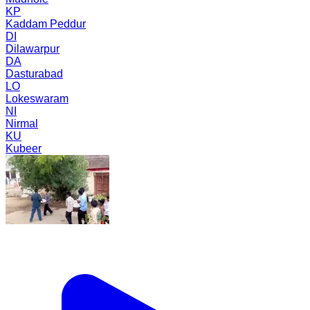
KP
Kaddam Peddur
DI
Dilawarpur
DA
Dasturabad
LO
Lokeswaram
NI
Nirmal
KU
Kubeer