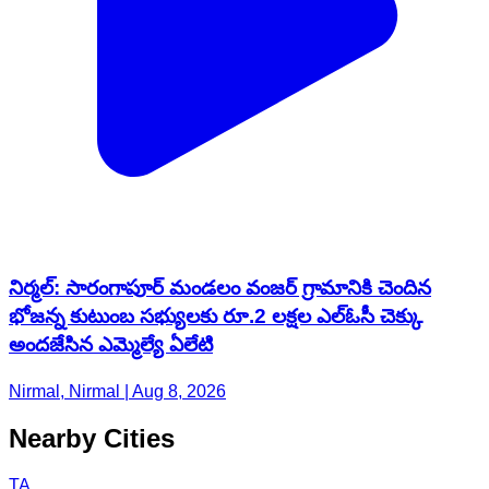
నిర్మల్: సారంగాపూర్ మండలం వంజర్ గ్రామానికి చెందిన
భోజన్న కుటుంబ సభ్యులకు రూ.2 లక్షల ఎల్‌ఓసీ చెక్కు
అందజేసిన ఎమ్మెల్యే ఏలేటి
Nirmal, Nirmal | Aug 8, 2026
Nearby Cities
TA