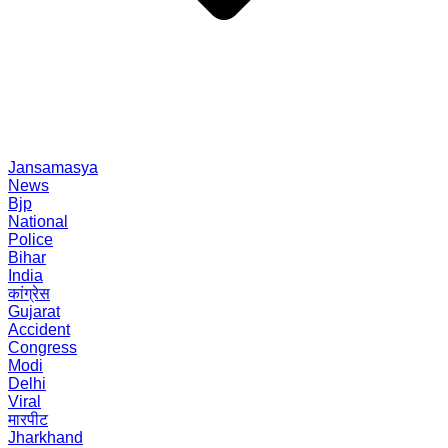
Jansamasya
News
Bjp
National
Police
Bihar
India
कांग्रेस
Gujarat
Accident
Congress
Modi
Delhi
Viral
मारपीट
Jharkhand