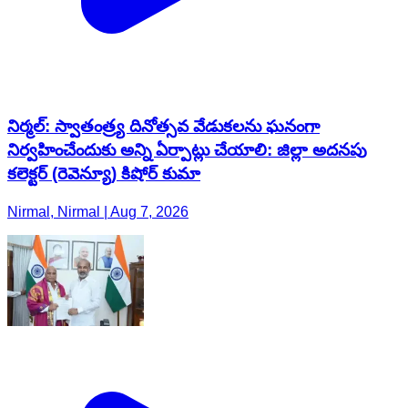
నిర్మల్: స్వాతంత్ర్య దినోత్సవ వేడుకలను ఘనంగా
నిర్వహించేందుకు అన్ని ఏర్పాట్లు చేయాలి: జిల్లా అదనపు
కలెక్టర్ (రెవెన్యూ) కిషోర్ కుమా
Nirmal, Nirmal | Aug 7, 2026