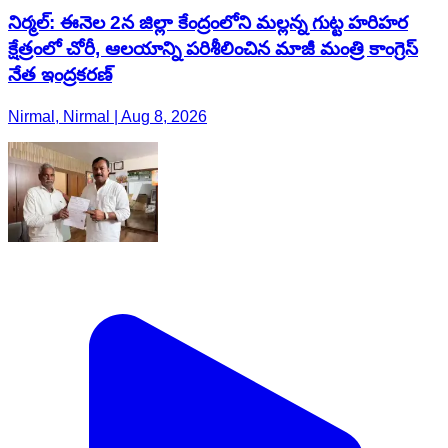
నిర్మల్: ఈనెల 2న జిల్లా కేంద్రంలోని మల్లన్న గుట్ట హరిహర
క్షేత్రంలో చోరీ, ఆలయాన్ని పరిశీలించిన మాజీ మంత్రి కాంగ్రెస్
నేత ఇంద్రకరణ్
Nirmal, Nirmal | Aug 8, 2026