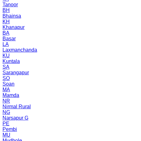
Tanoor
BH
Bhainsa
KH
Khanapur
BA
Basar
LA
Laxmanchanda
KU
Kuntala
SA
Sarangapur
SO
Soan
MA
Mamda
NR
Nirmal Rural
NG
Narsapur G
PE
Pembi
MU
Mudhole