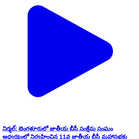
నిర్మల్: బెంగళూరులో జాతీయ బీసీ సంక్షేమ సంఘం
ఆధ్వర్యంలో నిర్వహించిన 11వ జాతీయ బీసీ మహాసభకు