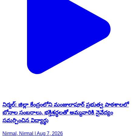
నిర్మల్: జిల్లా కేంద్రంలోని మంజులాపూర్ ప్రభుత్వ పాఠశాలలో
బోనాల సంబరాలు, భక్తిశ్రద్ధలతో అమ్మవారికి నైవేద్యం
సమర్పించిన విద్యార్థు
Nirmal, Nirmal | Aug 7, 2026