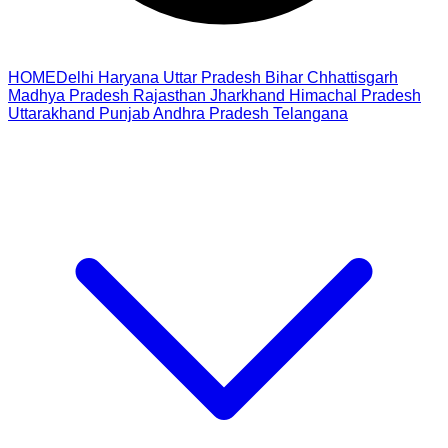
HOME
Delhi
Haryana
Uttar Pradesh
Bihar
Chhattisgarh
Madhya Pradesh
Rajasthan
Jharkhand
Himachal Pradesh
Uttarakhand
Punjab
Andhra Pradesh
Telangana