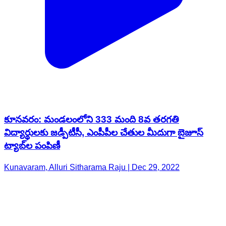
కూనవరం: మండలంలోని 333 మంది 8వ తరగతి
విద్యార్థులకు జడ్పీటీసీ, ఎంపీపీల చేతుల మీదుగా బైజూస్
ట్యాబ్‌ల పంపిణీ
Kunavaram, Alluri Sitharama Raju | Dec 29, 2022