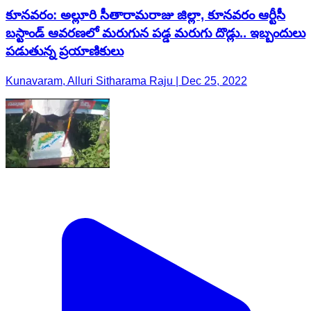
కూనవరం: అల్లూరి సీతారామరాజు జిల్లా, కూనవరం ఆర్టీసీ
బస్టాండ్ ఆవరణలో మరుగున పడ్డ మరుగు దొడ్లు.. ఇబ్బందులు
పడుతున్న ప్రయాణికులు
Kunavaram, Alluri Sitharama Raju | Dec 25, 2022