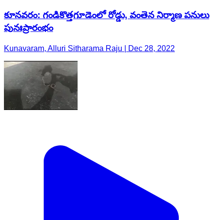
కూనవరం: గండికొత్తగూడెంలో రోడ్డు, వంతెన నిర్మాణ పనులు
పునఃప్రారంభం
Kunavaram, Alluri Sitharama Raju | Dec 28, 2022