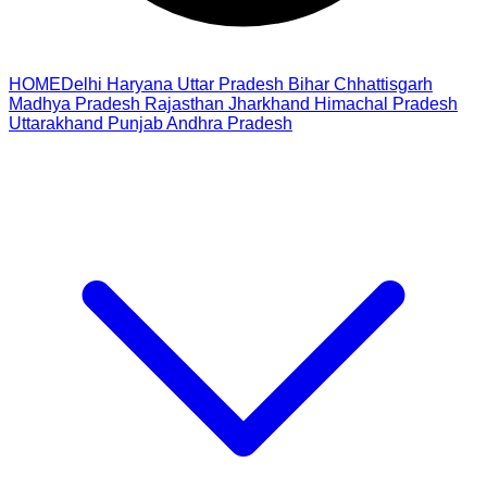
HOME
Delhi
Haryana
Uttar Pradesh
Bihar
Chhattisgarh
Madhya Pradesh
Rajasthan
Jharkhand
Himachal Pradesh
Uttarakhand
Punjab
Andhra Pradesh