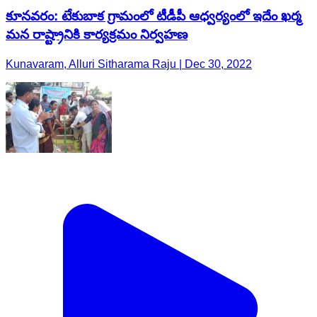
కూనవరం: టేకుబాక గ్రామంలో టీడీపీ ఆధ్వర్యంలో ఇదేం ఖర్మ
మన రాష్ట్రానికి కార్యక్రమం నిర్వహణ
Kunavaram, Alluri Sitharama Raju | Dec 30, 2022