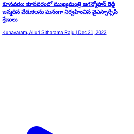
కూనవరం: కూనవరంలో ముఖ్యమంత్రి జగన్మోహన్ రెడ్డి
జన్మదిన వేడుకలను ఘనంగా నిర్వహించిన వైఎస్సార్సీపీ
శ్రేణులు
Kunavaram, Alluri Sitharama Raju | Dec 21, 2022