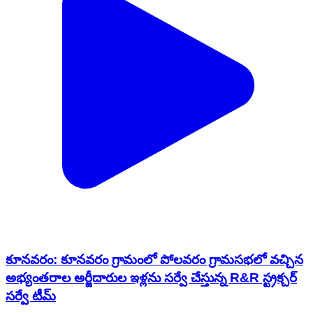
కూనవరం: కూనవరం గ్రామంలో పోలవరం గ్రామసభలో వచ్చిన
అభ్యంతరాల అర్జీదారుల ఇళ్లను సర్వే చేస్తున్న R&R స్ట్రక్చర్
సర్వే టీమ్
Kunavaram, Alluri Sitharama Raju | Dec 21, 2022