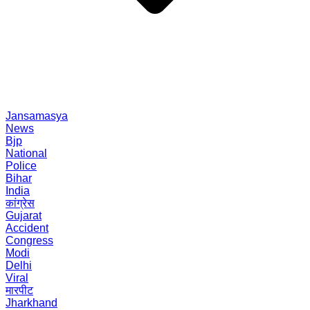
Jansamasya
News
Bjp
National
Police
Bihar
India
कांग्रेस
Gujarat
Accident
Congress
Modi
Delhi
Viral
मारपीट
Jharkhand