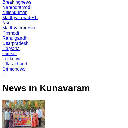
Breakingnews
Narendramodi
Nitishkumar
Madhya_pradesh
Nsui
Madhyapradesh
Pmmodi
Rahulgandhi
Uttarpradesh
Haryana
Cricket
Lucknow
Uttarakhand
Crimenews
←
News in Kunavaram