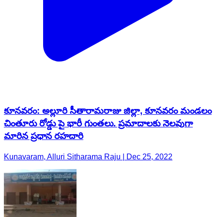
కూనవరం: అల్లూరి సీతారామరాజు జిల్లా, కూనవరం మండలం
చింతూరు రోడ్డు పై భారీ గుంతలు. ప్రమాదాలకు నెలవుగా
మారిన ప్రధాన రహదారి
Kunavaram, Alluri Sitharama Raju | Dec 25, 2022