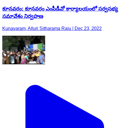
కూనవరం: కూనవరం ఎంపీడీవో కార్యాలయంలో సర్వసభ్య
సమావేశం నిర్వహణ
Kunavaram, Alluri Sitharama Raju | Dec 23, 2022