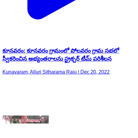
కూనవరం: కూనవరం గ్రామంలో పోలవరం గ్రామ సభలో
స్వీకరించిన అభ్యంతరాలను స్ట్రక్చర్ టీమ్ పరిశీలన
Kunavaram, Alluri Sitharama Raju | Dec 20, 2022