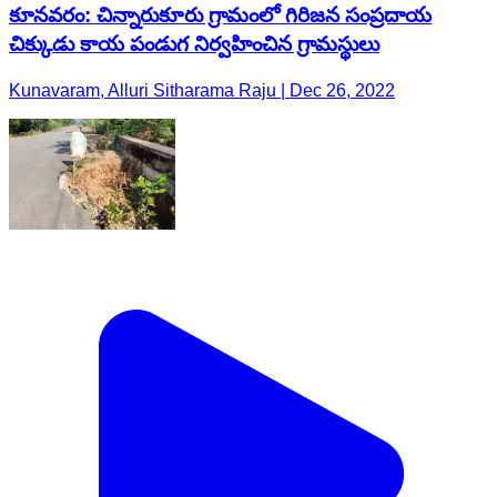
కూనవరం: చిన్నారుకూరు గ్రామంలో గిరిజన సంప్రదాయ
చిక్కుడు కాయ పండుగ నిర్వహించిన గ్రామస్థులు
Kunavaram, Alluri Sitharama Raju | Dec 26, 2022