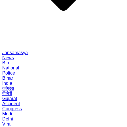
Jansamasya
News
Bjp
National
Police
Bihar
India
कांग्रेस
बीजेपी
Gujarat
Accident
Congress
Modi
Delhi
Viral