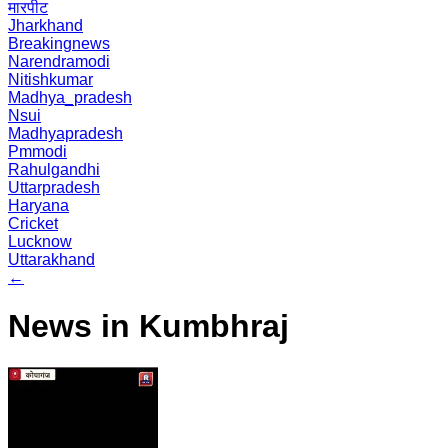
मारपीट
Jharkhand
Breakingnews
Narendramodi
Nitishkumar
Madhya_pradesh
Nsui
Madhyapradesh
Pmmodi
Rahulgandhi
Uttarpradesh
Haryana
Cricket
Lucknow
Uttarakhand
←
News in Kumbhraj