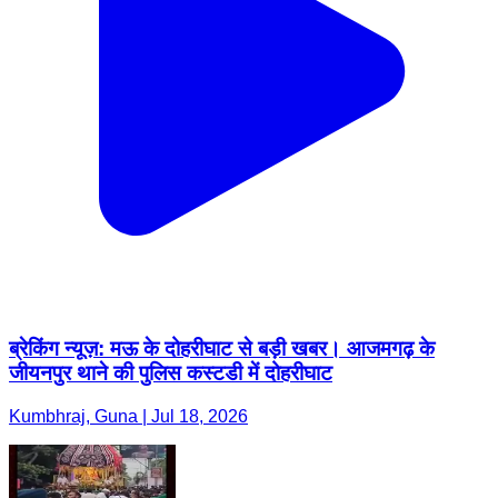
ब्रेकिंग न्यूज़: मऊ के दोहरीघाट से बड़ी खबर। आजमगढ़ के
जीयनपुर थाने की पुलिस कस्टडी में दोहरीघाट
Kumbhraj, Guna | Jul 18, 2026