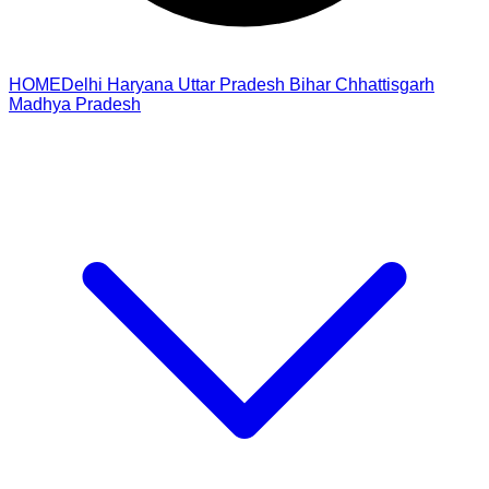
HOME
Delhi
Haryana
Uttar Pradesh
Bihar
Chhattisgarh
Madhya Pradesh