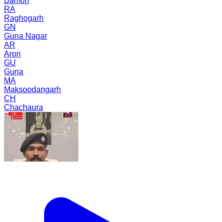
Bamori
RA
Raghogarh
GN
Guna Nagar
AR
Aron
GU
Guna
MA
Maksoodangarh
CH
Chachaura