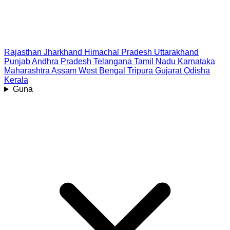
Rajasthan
Jharkhand
Himachal Pradesh
Uttarakhand
Punjab
Andhra Pradesh
Telangana
Tamil Nadu
Karnataka
Maharashtra
Assam
West Bengal
Tripura
Gujarat
Odisha
Kerala
Guna