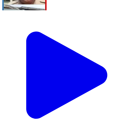
भरतपुरबयाना में SBI बैंक की लोन शाखा में भीषण आग, एसी में शॉर्ट
सर्किट बना वजह