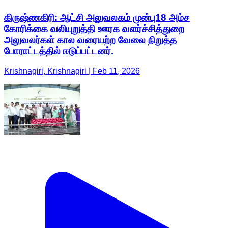
கிருஷ்ணகிரி: ஆட்சி அலுவலகம் முன்பு18 அம்ச
கோரிக்கை வலியுறுத்தி ஊரக வளர்ச்சித்துறை
அலுவலர்கள் கால வரையற்ற வேலை நிறுத்த
போராட்டத்தில் ஈடுப்பட்டனர்.
Krishnagiri, Krishnagiri | Feb 11, 2026