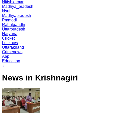
Nitishkumar
Madhya_pradesh
Nsui
Madhyapradesh
Pmmodi
Rahulgandhi
Uttarpradesh
Haryana
Cricket
Lucknow
Uttarakhand
Crimenews
Aap
Education
←
News in Krishnagiri