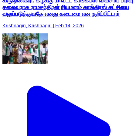
கிருஷ்ணகிரி: கிழக்கு மாவட்ட காங்கிரஸ் விவசாய பிரிவு
தலைவராக ராமசந்திரன் நியமனம் காங்கிரஸ் கட்சியை
வலுப்படுத்துவதே எனது கடைமை என குறிப்பிட்டார்
Krishnagiri, Krishnagiri | Feb 14, 2026