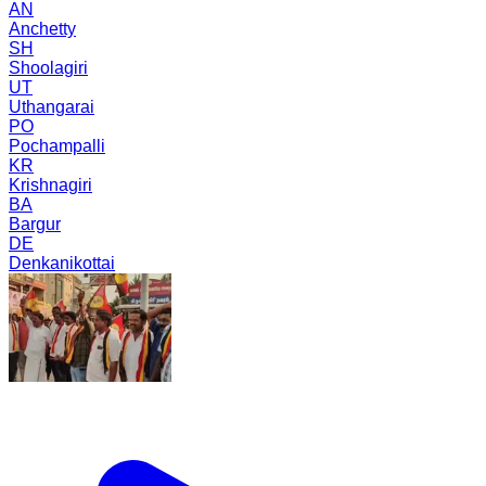
AN
Anchetty
SH
Shoolagiri
UT
Uthangarai
PO
Pochampalli
KR
Krishnagiri
BA
Bargur
DE
Denkanikottai