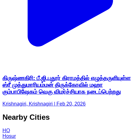
கிருஷ்ணகிரி: பீ.ஜி.புதூர் கிராமத்தில் எழுத்தருளியுள்ள
ஸ்ரீ முத்துமாரியம்மன் திருக்கோவில் மஹா
கும்பாபிஷேகம் வெகு விமர்ச்சியாக நடைப்பெற்றது
Krishnagiri, Krishnagiri | Feb 20, 2026
Nearby Cities
HO
Hosur