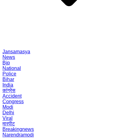
Jansamasya
News
Bjp
National
Police
Bihar
India
कांग्रेस
Accident
Congress
Modi
Delhi
Viral
मारपीट
Breakingnews
Narendramodi