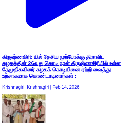
கிருஷ்ணகிரி: யில் தேசிய முற்போக்கு திராவிட
கழகத்தின் 26வது கொடி நாள் கிருஷ்ணகிரியில் உள்ள
தேமுதிகவினர் கழகக் கொடியினை ஏற்றி வைத்து
உற்சாகமாக கொண்டாடினார்கள் :
Krishnagiri, Krishnagiri | Feb 14, 2026