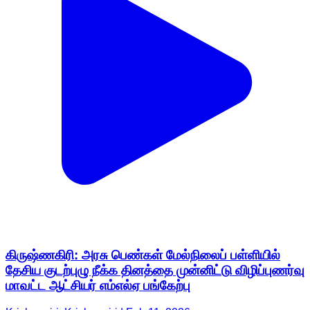
கிருஷ்ணகிரி: அரசு பெண்கள் மேல்நிலைப் பள்ளியில்
தேசிய குடற்புழு நீக்க தினத்தை முன்னிட்டு விழிப்புணர்வு
மாவட்ட ஆட்சியர் எம்எல்ஏ பங்கேற்பு
Krishnagiri, Krishnagiri | Feb 11, 2026