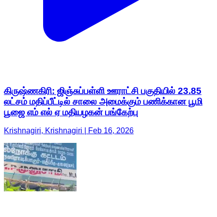
கிருஷ்ணகிரி: ஜிஞ்சுப்பள்ளி ஊராட்சி பகுதியில் 23.85
லட்சம் மதிப்பீட்டில் சாலை அமைக்கும் பணிக்கான பூமி
பூஜை எம் எல் ஏ மதியழகன் பங்கேற்பு
Krishnagiri, Krishnagiri | Feb 16, 2026