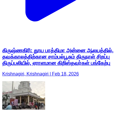
கிருஷ்ணகிரி: தூய பாத்திமா அன்னை ஆலயத்தில்,
தவக்காலத்திற்கான சாம்பல்பூசும் திருநாள் சிறப்பு
திருப்பலியில், ஏராளமான கிறிஸ்தவர்கள் பங்கேற்பு
Krishnagiri, Krishnagiri | Feb 18, 2026