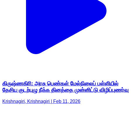
கிருஷ்ணகிரி: அரசு பெண்கள் மேல்நிலைப் பள்ளியில்
தேசிய குடற்புழு நீக்க தினத்தை முன்னிட்டு விழிப்புணர்வு
Krishnagiri, Krishnagiri | Feb 11, 2026