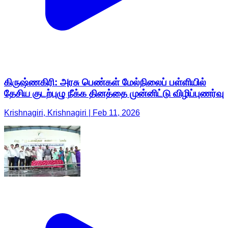
கிருஷ்ணகிரி: அரசு பெண்கள் மேல்நிலைப் பள்ளியில்
தேசிய குடற்புழு நீக்க தினத்தை முன்னிட்டு விழிப்புணர்வு
Krishnagiri, Krishnagiri | Feb 11, 2026