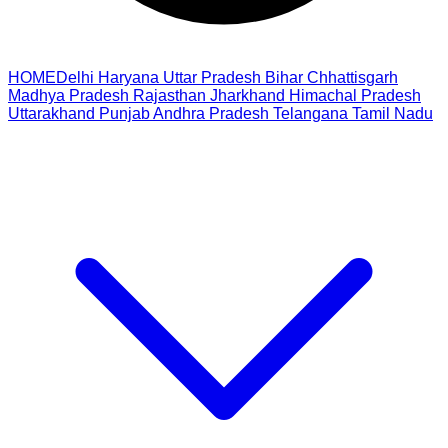
HOME
Delhi
Haryana
Uttar Pradesh
Bihar
Chhattisgarh
Madhya Pradesh
Rajasthan
Jharkhand
Himachal Pradesh
Uttarakhand
Punjab
Andhra Pradesh
Telangana
Tamil Nadu