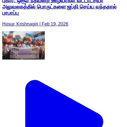
புகார்: ஒசூர் நீதிமன்ற ஊழியர்கள் வட்டாட்சியர்
அலுவலகத்தில் பொருட்களை ஜப்தி செய்ய வந்ததால்
பரபரப்பு
Hosur, Krishnagiri | Feb 19, 2026