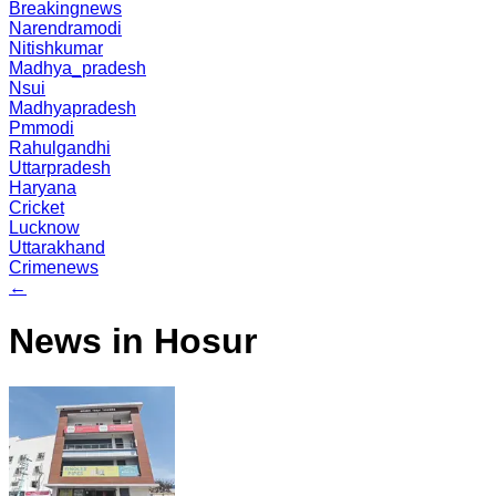
Breakingnews
Narendramodi
Nitishkumar
Madhya_pradesh
Nsui
Madhyapradesh
Pmmodi
Rahulgandhi
Uttarpradesh
Haryana
Cricket
Lucknow
Uttarakhand
Crimenews
←
News in Hosur