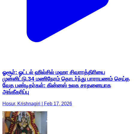
ஓசூர்: ஓட்டல் ஹில்சில் மஹா சிவராத்திரியை
முன்னிட்டு,34 மணிநேரம் தொடர்ந்து பாராயணம் செய்த
வேத பண்டிதர்கள்: கின்னஸ் உலக சாதனையாக
அங்கீகரிப்பு
Hosur, Krishnagiri | Feb 17, 2026