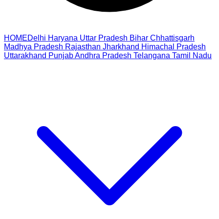
HOME
Delhi
Haryana
Uttar Pradesh
Bihar
Chhattisgarh
Madhya Pradesh
Rajasthan
Jharkhand
Himachal Pradesh
Uttarakhand
Punjab
Andhra Pradesh
Telangana
Tamil Nadu