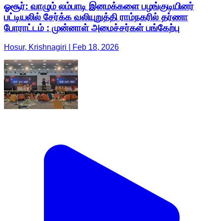
ஓசூர்: வாழும் லம்பாடி இனமக்களை பழங்குடியினர்
பட்டியலில் சேர்க்க வலியுறுத்தி ராம்நகரில் தர்ணா
போராட்டம் : முன்னாள் அமைச்சர்கள் பங்கேற்பு
Hosur, Krishnagiri | Feb 18, 2026