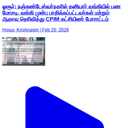
ஓசூர்: நஞ்சுண்டேஸ்வர்நகரில் தனியார் வங்கியில் பண
மோசடி. வங்கி முன்பு பாதிக்கப்பட்டவர்கள் மற்றும்
ஆதரவு தெரிவித்து CPIM கட்சியினர் போராட்டம்
Hosur, Krishnagiri | Feb 20, 2026