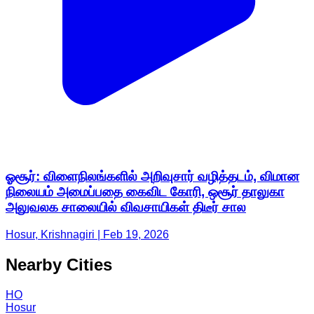
ஓசூர்: விளைநிலங்களில் அறிவுசார் வழித்தடம், விமான
நிலையம் அமைப்பதை கைவிட கோரி, ஒசூர் தாலுகா
அலுவலக சாலையில் விவசாயிகள் திடீர் சால
Hosur, Krishnagiri | Feb 19, 2026
Nearby Cities
HO
Hosur