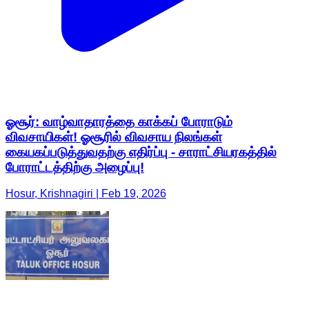
ஓசூர்: வாழ்வாதாரத்தை காக்கப் போராடும்
விவசாயிகள்! ஓசூரில் விவசாய நிலங்கள்
கையகப்படுத்துவதற்கு எதிர்ப்பு - சாராட்சியரகத்தில்
போராட்டத்திற்கு அழைப்பு!
Hosur, Krishnagiri | Feb 19, 2026