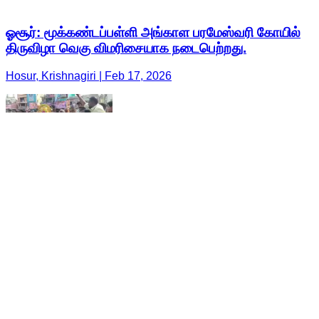
ஓசூர்: மூக்கண்டப்பள்ளி அங்காள பரமேஸ்வரி கோயில்
திருவிழா வெகு விமரிசையாக நடைபெற்றது.
Hosur, Krishnagiri | Feb 17, 2026