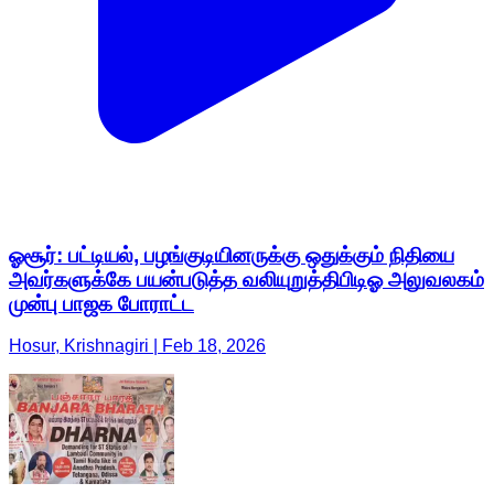
ஓசூர்: பட்டியல், பழங்குடியினருக்கு ஒதுக்கும் நிதியை
அவர்களுக்கே பயன்படுத்த வலியுறுத்திபிடிஓ அலுவலகம்
முன்பு பாஜக போராட்ட
Hosur, Krishnagiri | Feb 18, 2026