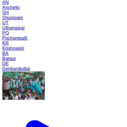
AN
Anchetty
SH
Shoolagiri
UT
Uthangarai
PO
Pochampalli
KR
Krishnagiri
BA
Bargur
DE
Denkanikottai