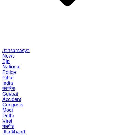
Jansamasya
News
Bjp
National
Police
Bihar
India
कांग्रेस
Gujarat
Accident
Congress
Modi
Delhi
Viral
मारपीट
Jharkhand