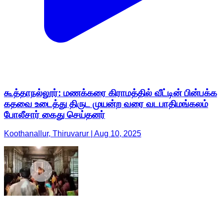
கூத்தாநல்லூர்: மணக்கரை கிராமத்தில் வீட்டின் பின்பக்க
கதவை உடைத்து திருட முயன்ற வரை வடபாதிமங்கலம்
போலீசார் கைது செய்தனர்
Koothanallur, Thiruvarur | Aug 10, 2025