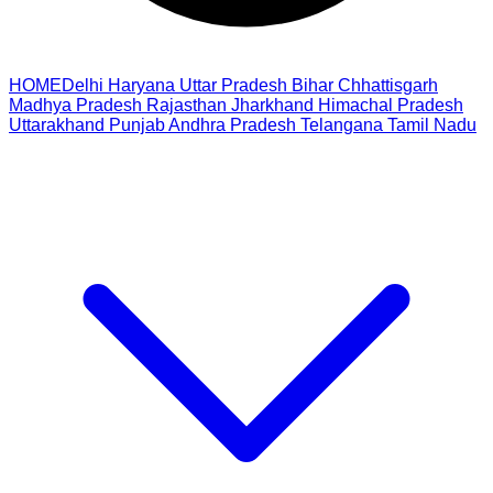
HOME
Delhi
Haryana
Uttar Pradesh
Bihar
Chhattisgarh
Madhya Pradesh
Rajasthan
Jharkhand
Himachal Pradesh
Uttarakhand
Punjab
Andhra Pradesh
Telangana
Tamil Nadu