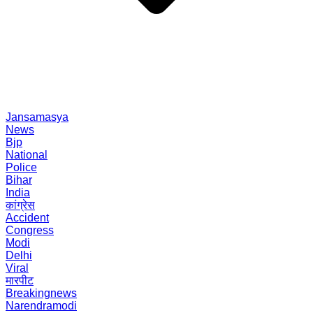
Jansamasya
News
Bjp
National
Police
Bihar
India
कांग्रेस
Accident
Congress
Modi
Delhi
Viral
मारपीट
Breakingnews
Narendramodi