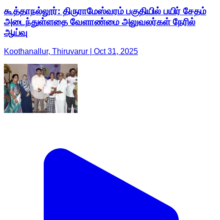
கூத்தாநல்லூர்: திருராமேஸ்வரம் பகுதியில் பயிர் சேதம்
அடைந்துள்ளதை வேளாண்மை அலுவலர்கள் நேரில்
ஆய்வு
Koothanallur, Thiruvarur | Oct 31, 2025