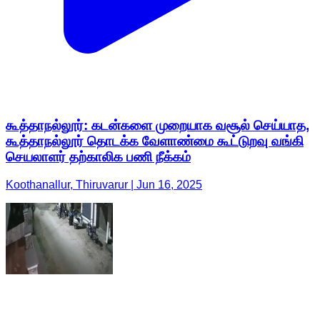
கூத்தாநல்லூர்: கடன்களை முறையாக வசூல் செய்யாத,
கூத்தாநல்லூர் தொடக்க வேளாண்மை கூட்டுறவு வங்கி
செயலாளர் தற்காலிக பணி நீக்கம்
Koothanallur, Thiruvarur | Jun 16, 2025