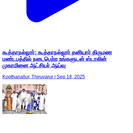
கூத்தாநல்லூர்: கூத்தாநல்லூர் தனியார் திருமண
மண்டபத்தில் நடைபெற்ற உங்களுடன் ஸ்டாலின்
முகாமினை ஆட்சியர் ஆய்வு
Koothanallur, Thiruvarur | Sep 18, 2025