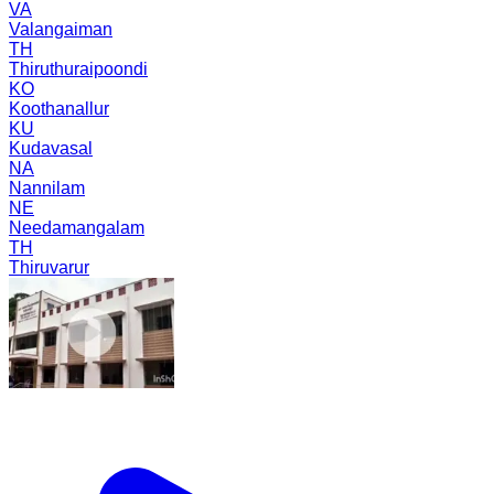
VA
Valangaiman
TH
Thiruthuraipoondi
KO
Koothanallur
KU
Kudavasal
NA
Nannilam
NE
Needamangalam
TH
Thiruvarur