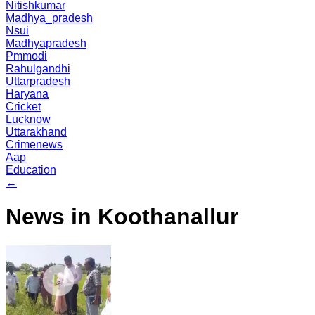
Nitishkumar
Madhya_pradesh
Nsui
Madhyapradesh
Pmmodi
Rahulgandhi
Uttarpradesh
Haryana
Cricket
Lucknow
Uttarakhand
Crimenews
Aap
Education
←
News in Koothanallur