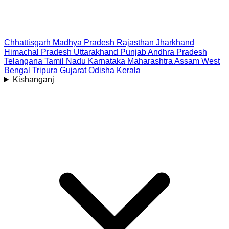
Chhattisgarh
Madhya Pradesh
Rajasthan
Jharkhand
Himachal Pradesh
Uttarakhand
Punjab
Andhra Pradesh
Telangana
Tamil Nadu
Karnataka
Maharashtra
Assam
West
Bengal
Tripura
Gujarat
Odisha
Kerala
Kishanganj