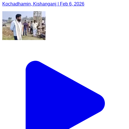
Kochadhamin, Kishanganj | Feb 6, 2026