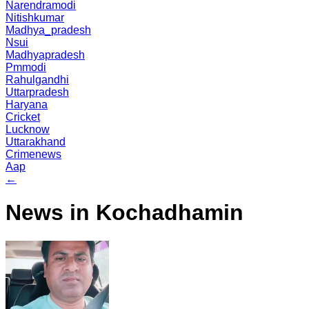
Narendramodi
Nitishkumar
Madhya_pradesh
Nsui
Madhyapradesh
Pmmodi
Rahulgandhi
Uttarpradesh
Haryana
Cricket
Lucknow
Uttarakhand
Crimenews
Aap
←
News in Kochadhamin