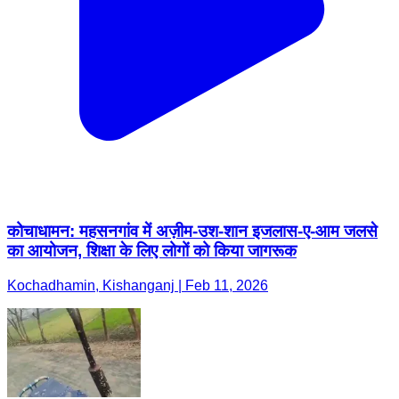
कोचाधामन: महसनगांव में अज़ीम-उश-शान इजलास-ए-आम जलसे
का आयोजन, शिक्षा के लिए लोगों को किया जागरूक
Kochadhamin, Kishanganj | Feb 11, 2026