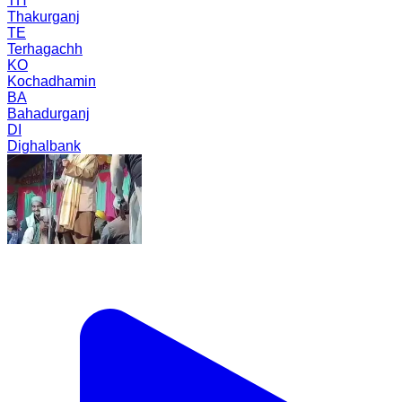
TH
Thakurganj
TE
Terhagachh
KO
Kochadhamin
BA
Bahadurganj
DI
Dighalbank