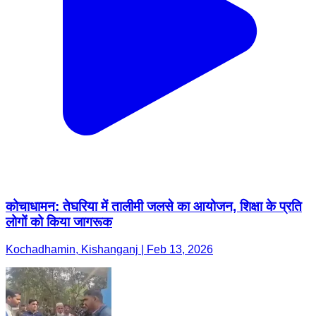
कोचाधामन: तेघरिया में तालीमी जलसे का आयोजन, शिक्षा के प्रति
लोगों को किया जागरूक
Kochadhamin, Kishanganj | Feb 13, 2026