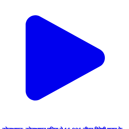
कोचाधामन: कोचाधामन पुलिस ने 16.886 लीटर विदेशी शराब के
साथ दो अभियुक्तों को गिरफ्तार किया
Kochadhamin, Kishanganj | Jan 30, 2026