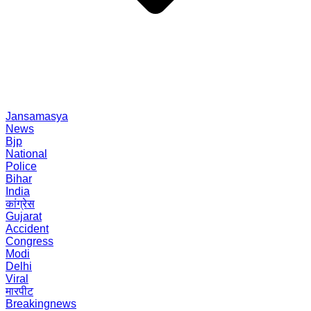
Jansamasya
News
Bjp
National
Police
Bihar
India
कांग्रेस
Gujarat
Accident
Congress
Modi
Delhi
Viral
मारपीट
Breakingnews