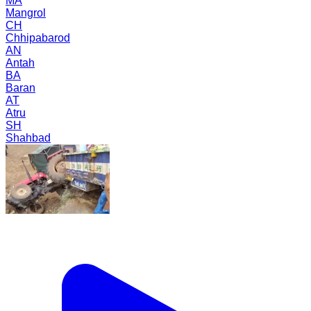
MA
Mangrol
CH
Chhipabarod
AN
Antah
BA
Baran
AT
Atru
SH
Shahbad