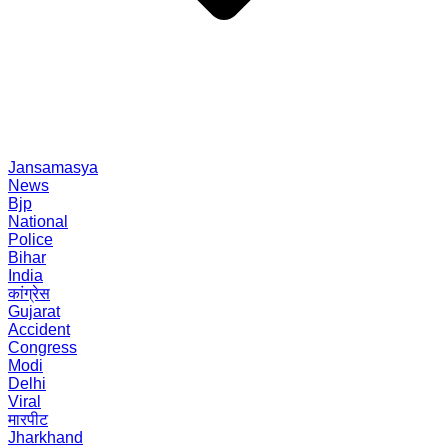
Jansamasya
News
Bjp
National
Police
Bihar
India
कांग्रेस
Gujarat
Accident
Congress
Modi
Delhi
Viral
मारपीट
Jharkhand