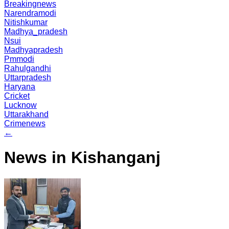
Breakingnews
Narendramodi
Nitishkumar
Madhya_pradesh
Nsui
Madhyapradesh
Pmmodi
Rahulgandhi
Uttarpradesh
Haryana
Cricket
Lucknow
Uttarakhand
Crimenews
←
News in Kishanganj