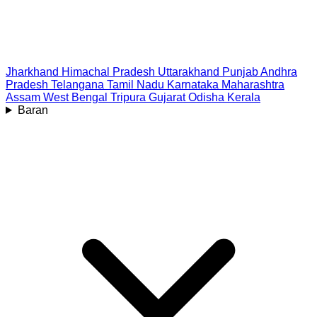
Jharkhand
Himachal Pradesh
Uttarakhand
Punjab
Andhra
Pradesh
Telangana
Tamil Nadu
Karnataka
Maharashtra
Assam
West Bengal
Tripura
Gujarat
Odisha
Kerala
Baran