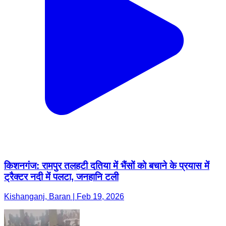
किशनगंज: रामपुर तलहटी दतिया में भैंसों को बचाने के प्रयास में
ट्रैक्टर नदी में पलटा, जनहानि टली
Kishanganj, Baran | Feb 19, 2026