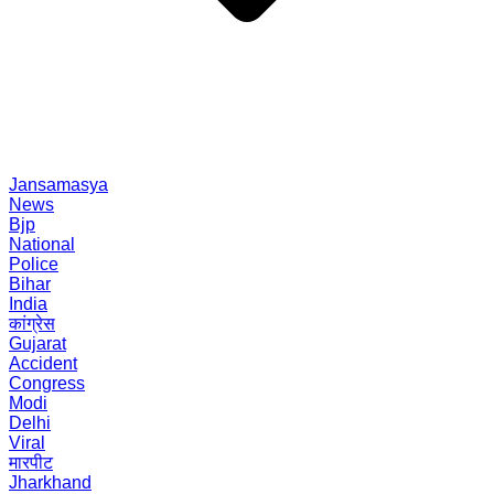
Jansamasya
News
Bjp
National
Police
Bihar
India
कांग्रेस
Gujarat
Accident
Congress
Modi
Delhi
Viral
मारपीट
Jharkhand