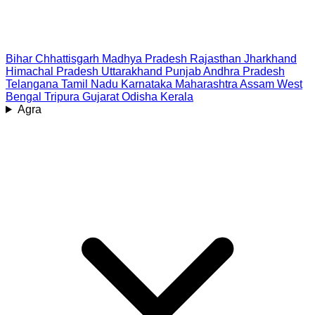
Bihar
Chhattisgarh
Madhya Pradesh
Rajasthan
Jharkhand
Himachal Pradesh
Uttarakhand
Punjab
Andhra Pradesh
Telangana
Tamil Nadu
Karnataka
Maharashtra
Assam
West
Bengal
Tripura
Gujarat
Odisha
Kerala
Agra