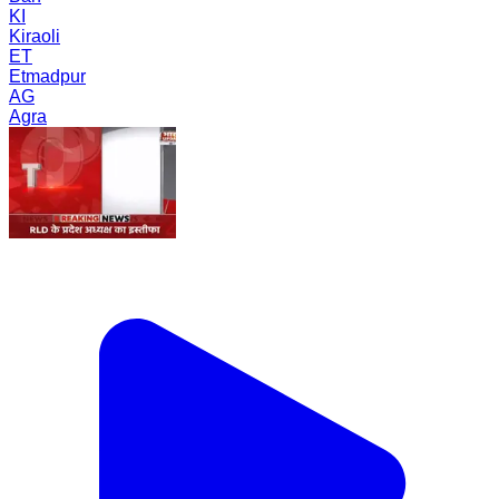
KI
Kiraoli
ET
Etmadpur
AG
Agra