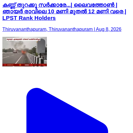
കണ്ണ് തുറക്കൂ സർക്കാരേ...| ലൈവത്തോൺ |
ഞായർ രാവിലെ 10 മണി മുതൽ 12 മണി വരെ |
LPST Rank Holders
Thiruvananthapuram, Thiruvananthapuram | Aug 8, 2026