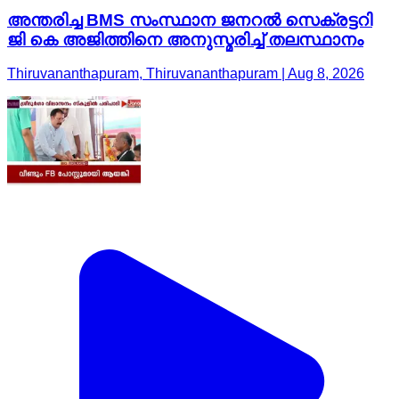
അന്തരിച്ച BMS സംസ്ഥാന ജനറൽ സെക്രട്ടറി
ജി കെ അജിത്തിനെ അനുസ്മരിച്ച് തലസ്ഥാനം
Thiruvananthapuram, Thiruvananthapuram | Aug 8, 2026