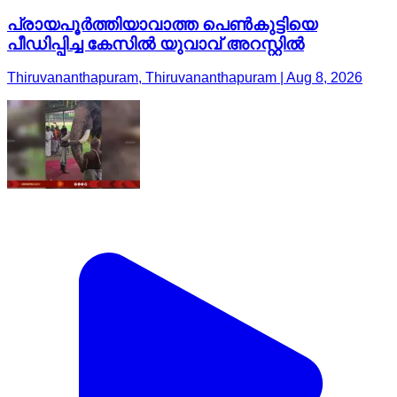
പ്രായപൂർത്തിയാവാത്ത പെൺകുട്ടിയെ
പീഡിപ്പിച്ച കേസിൽ യുവാവ് അറസ്റ്റിൽ
Thiruvananthapuram, Thiruvananthapuram | Aug 8, 2026