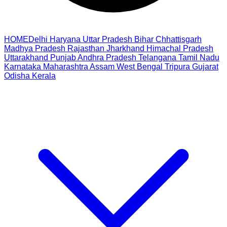
HOME
Delhi
Haryana
Uttar Pradesh
Bihar
Chhattisgarh
Madhya Pradesh
Rajasthan
Jharkhand
Himachal Pradesh
Uttarakhand
Punjab
Andhra Pradesh
Telangana
Tamil Nadu
Karnataka
Maharashtra
Assam
West Bengal
Tripura
Gujarat
Odisha
Kerala