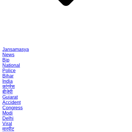
Jansamasya
News
Bjp
National
Police
Bihar
India
कांग्रेस
बीजेपी
Gujarat
Accident
Congress
Modi
Delhi
Viral
मारपीट