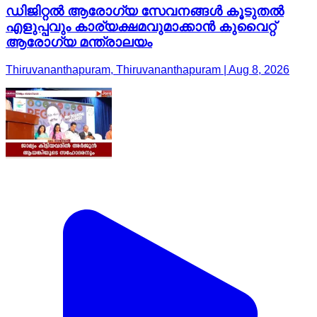
ഡിജിറ്റൽ ആരോഗ്യ സേവനങ്ങൾ കൂടുതൽ
എളുപ്പവും കാര്യക്ഷമവുമാക്കാൻ കുവൈറ്റ്
ആരോഗ്യ മന്ത്രാലയം
Thiruvananthapuram, Thiruvananthapuram | Aug 8, 2026