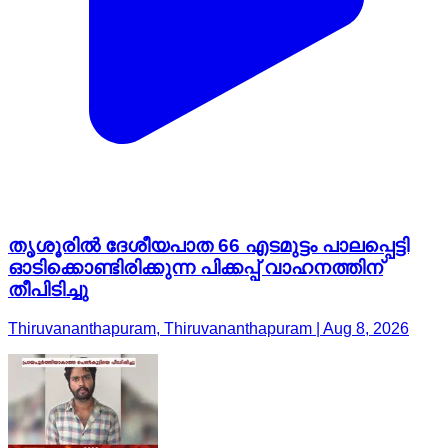
തൃശൂരിൽ ദേശീയപാത 66 എടമുട്ടം പാലപ്പെട്ടി
ഓടിക്കൊണ്ടിരിക്കുന്ന പിക്കപ്പ് വാഹനത്തിന്
തീപിടിച്ചു
Thiruvananthapuram, Thiruvananthapuram | Aug 8, 2026