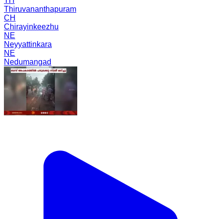
TH
Thiruvananthapuram
CH
Chirayinkeezhu
NE
Neyyattinkara
NE
Nedumangad