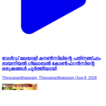
വേൾഡ് മലയാളി കൗൺസിലിന്റെ പതിനഞ്ചാം
ബയനിയൽ ഗ്ലോബൽ കോൺഫറൻസിന്റെ
ഒരുക്കങ്ങൾ പൂർത്തിയായി
Thiruvananthapuram, Thiruvananthapuram | Aug 8, 2026