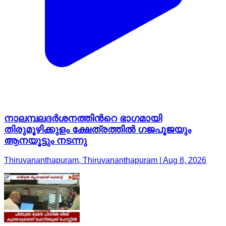
നാലമ്പലദർശനത്തിന്‍റെ ഭാഗമായി
തിരുമൂഴിക്കുളം ക്ഷേത്രത്തിൽ ഗജപൂജയും
ആനയൂട്ടും നടന്നു
Thiruvananthapuram, Thiruvananthapuram | Aug 8, 2026