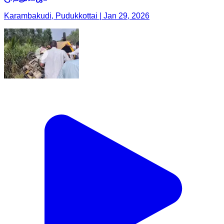
Karambakudi, Pudukkottai | Jan 29, 2026