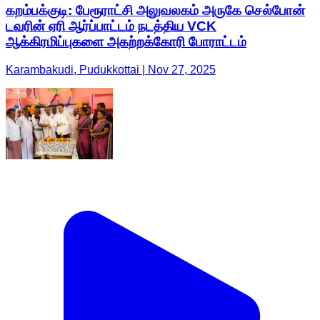
கறம்பக்குடி: பேரூராட்சி அலுவலகம் அருகே செல்போன்
டவரின் ஏரி ஆர்ப்பாட்டம் நடத்திய VCK
ஆக்கிரமிப்புகளை அகற்றக்கோரி போராட்டம்
Karambakudi, Pudukkottai | Nov 27, 2025