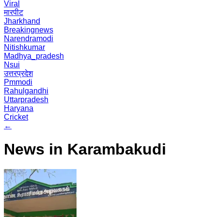
Viral
मारपीट
Jharkhand
Breakingnews
Narendramodi
Nitishkumar
Madhya_pradesh
Nsui
उत्तरप्रदेश
Pmmodi
Rahulgandhi
Uttarpradesh
Haryana
Cricket
←
News in Karambakudi