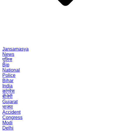
Jansamasya
News
पुलिस
Bjp
National
Police
Bihar
India
कांग्रेस
बीजेपी
Gujarat
भाजपा
Accident
Congress
Modi
Delhi