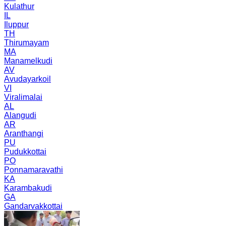
Kulathur
IL
Iluppur
TH
Thirumayam
MA
Manamelkudi
AV
Avudayarkoil
VI
Viralimalai
AL
Alangudi
AR
Aranthangi
PU
Pudukkottai
PO
Ponnamaravathi
KA
Karambakudi
GA
Gandarvakkottai