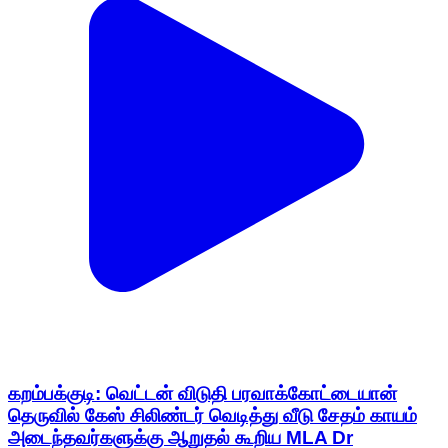
கறம்பக்குடி: வெட்டன் விடுதி பரவாக்கோட்டையான்
தெருவில் கேஸ் சிலிண்டர் வெடித்து வீடு சேதம் காயம்
அடைந்தவர்களுக்கு ஆறுதல் கூறிய MLA Dr
முத்துராஜா
Karambakudi, Pudukkottai | Nov 4, 2025