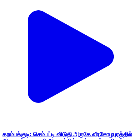
கறம்பக்குடி: செம்பட்டி விடுதி அருகே வீரசோழபுரத்தில்