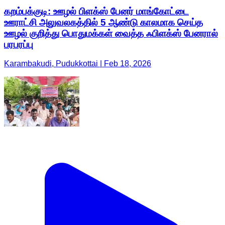
கறம்பக்குடி: ஊழல் பிளக்ஸ் பேனர் மாங்கோட்டை
ஊராட்சி அலுவலகத்தில் 5 ஆண்டு காலமாக செய்த
ஊழல் குறித்து பொதுமக்கள் வைத்த ஃபிளக்ஸ் பேனரால்
பரபரப்பு
Karambakudi, Pudukkottai | Feb 18, 2026