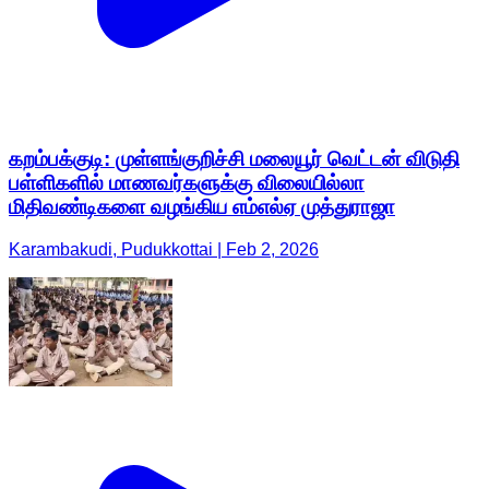
கறம்பக்குடி: முள்ளங்குறிச்சி மலையூர் வெட்டன் விடுதி
பள்ளிகளில் மாணவர்களுக்கு விலையில்லா
மிதிவண்டிகளை வழங்கிய எம்எல்ஏ முத்துராஜா
Karambakudi, Pudukkottai | Feb 2, 2026