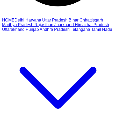
HOME
Delhi
Haryana
Uttar Pradesh
Bihar
Chhattisgarh
Madhya Pradesh
Rajasthan
Jharkhand
Himachal Pradesh
Uttarakhand
Punjab
Andhra Pradesh
Telangana
Tamil Nadu