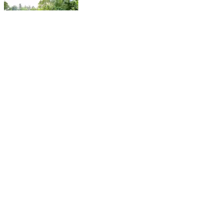
கறம்பக்குடி: செங்கமேட்டில் தூய்மை பணியாளர்களை
வைத்து கிராம சபை கூட்டம் நடந்த அதிகாரிகளுடனான
ஆடியோ உரையாடல்இணையத்தில் வைரல்
Karambakudi, Pudukkottai | Nov 2, 2025