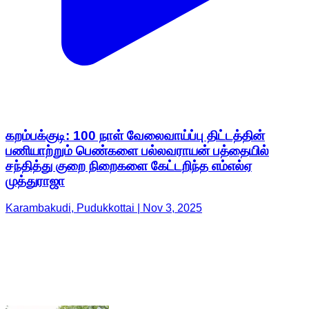
கறம்பக்குடி: 100 நாள் வேலைவாய்ப்பு திட்டத்தின்
பணியாற்றும் பெண்களை பல்லவராயன் பத்தையில்
சந்தித்து குறை நிறைகளை கேட்டறிந்த எம்எல்ஏ
முத்துராஜா
Karambakudi, Pudukkottai | Nov 3, 2025