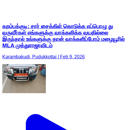
கறம்பக்குடி: சார் சைக்கிள் கொடுக்க எப்பொழு து
வருவீர்கள் எங்களுக்கு வாக்களிக்க வயதில்லை
இருந்தால் உங்களுக்கு தான் வாக்களிப்போம் மழையூரில்
MLA முத்துராஜாவிடம்
Karambakudi, Pudukkottai | Feb 9, 2026