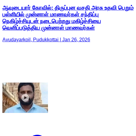
ஆவுடையார் கோவில்: திருப்புன வசதி அரசு உதவி பெறும்
பள்ளியில் முன்னாள் மாணவர்கள் சந்திப்பு
நெகிழ்ச்சியுடன் நடைபெற்றது மகிழ்ச்சியை
வெளிப்படுத்திய முன்னாள் மாணவர்கள்
Avudayarkoil, Pudukkottai | Jan 26, 2026