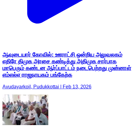
ஆவுடையார் கோவில்: ஊராட்சி ஒன்றிய அலுவலகம்
எதிரே திமுக அரசை கண்டித்து அதிமுக சார்பாக
மாபெரும் கண்டன ஆர்ப்பாட்டம் நடைபெற்றது முன்னாள்
எம்எல்ஏ ராஜநாயகம் பங்கேற்க
Avudayarkoil, Pudukkottai | Feb 13, 2026