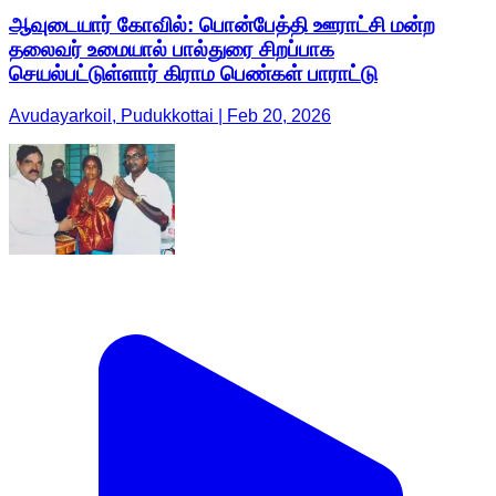
ஆவுடையார் கோவில்: பொன்பேத்தி ஊராட்சி மன்ற
தலைவர் உமையால் பால்துரை சிறப்பாக
செயல்பட்டுள்ளார் கிராம பெண்கள் பாராட்டு
Avudayarkoil, Pudukkottai | Feb 20, 2026