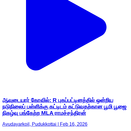
ஆவுடையார் கோவில்: R புகப்பட்டினத்தில் ஒன்றிய
நடுநிலைப் பள்ளிக்கு கட்டிடம் கட்டுவதற்கான பூமி பூஜை
நிகழ்வு பங்கேற்ற MLA ராமச்சந்திரன்
Avudayarkoil, Pudukkottai | Feb 16, 2026