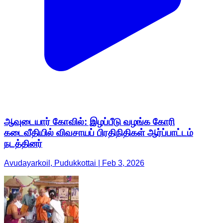
ஆவுடையார் கோவில்: இழப்பீடு வழங்க கோரி
கடைவீதியில் விவசாயப் பிரதிநிதிகள் ஆர்ப்பாட்டம்
நடத்தினர்
Avudayarkoil, Pudukkottai | Feb 3, 2026