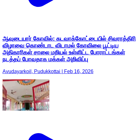
ஆவுடையார் கோவில்: கடவாக்கோட்டையில் சிவராத்திரி
விழாவை கொண்டாட விடாமல் கோவிலை பூட்டிய
அதிகாரிகள் சாலை மறியல் உள்ளிட்ட போராட்டங்கள்
நடத்தப் போவதாக மக்கள் அறிவிப்பு
Avudayarkoil, Pudukkottai | Feb 16, 2026