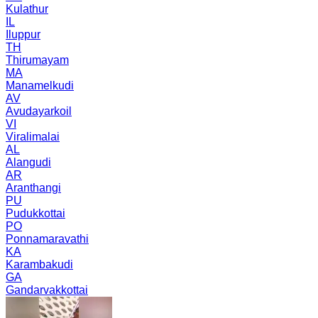
Kulathur
IL
Iluppur
TH
Thirumayam
MA
Manamelkudi
AV
Avudayarkoil
VI
Viralimalai
AL
Alangudi
AR
Aranthangi
PU
Pudukkottai
PO
Ponnamaravathi
KA
Karambakudi
GA
Gandarvakkottai