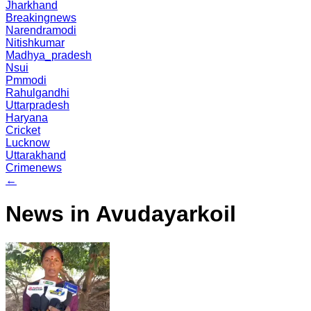
Jharkhand
Breakingnews
Narendramodi
Nitishkumar
Madhya_pradesh
Nsui
Pmmodi
Rahulgandhi
Uttarpradesh
Haryana
Cricket
Lucknow
Uttarakhand
Crimenews
←
News in Avudayarkoil