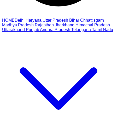
HOME
Delhi
Haryana
Uttar Pradesh
Bihar
Chhattisgarh
Madhya Pradesh
Rajasthan
Jharkhand
Himachal Pradesh
Uttarakhand
Punjab
Andhra Pradesh
Telangana
Tamil Nadu