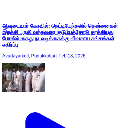
ஆவுடையார் கோவில்: நெட்டியேந்தலில் தென்னைகள்
இறக்கி பருகி வந்தவரை குடும்பத்தோடு தூக்கியது
போலீஸ் கைது நடவடிக்கைக்கு விவசாய சங்கங்கள்
எதிர்ப்பு
Avudayarkoil, Pudukkottai | Feb 18, 2026