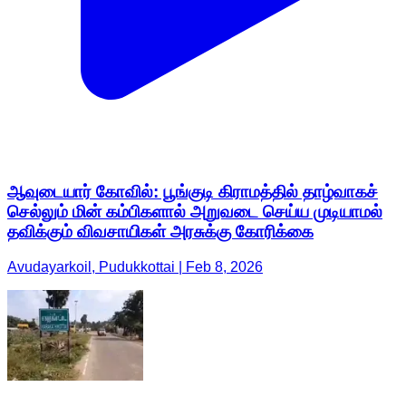
ஆவுடையார் கோவில்: பூங்குடி கிராமத்தில் தாழ்வாகச்
செல்லும் மின் கம்பிகளால் அறுவடை செய்ய முடியாமல்
தவிக்கும் விவசாயிகள் அரசுக்கு கோரிக்கை
Avudayarkoil, Pudukkottai | Feb 8, 2026