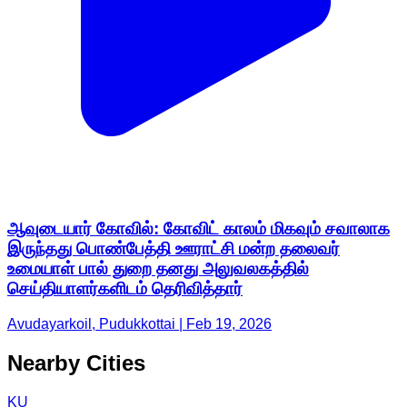
ஆவுடையார் கோவில்: கோவிட் காலம் மிகவும் சவாலாக
இருந்தது பொண்பேத்தி ஊராட்சி மன்ற தலைவர்
உமையாள் பால் துறை தனது அலுவலகத்தில்
செய்தியாளர்களிடம் தெரிவித்தார்
Avudayarkoil, Pudukkottai | Feb 19, 2026
Nearby Cities
KU