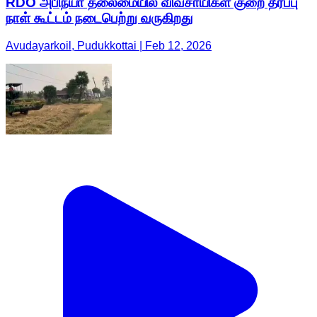
RDO அபிநயா தலைமையில் விவசாயிகள் குறை தீர்ப்பு
நாள் கூட்டம் நடைபெற்று வருகிறது
Avudayarkoil, Pudukkottai | Feb 12, 2026