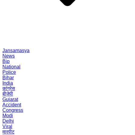
Jansamasya
News
Bjp
National
Police
Bihar
India
कांग्रेस
बीजेपी
Gujarat
Accident
Congress
Modi
Delhi
Viral
मारपीट