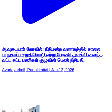
ஆவுடையார் கோவில்: நீதிமன்ற வளாகத்தில் சாலை
பாதுகாப்பு உறுதிமொழி ஏற்று பேரணி துவக்கி வைத்த
வட்ட சட்ட பணிகள் குழுவின் பெண் நீதிபதி
Avudayarkoil, Pudukkottai | Jan 12, 2026