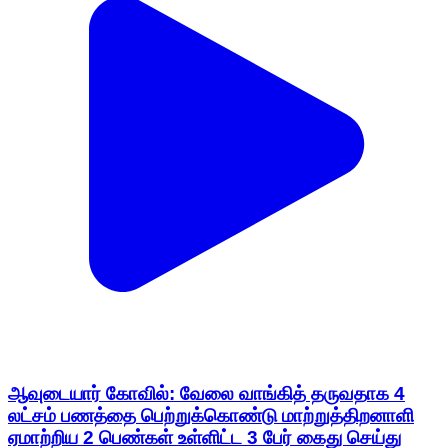
ஆவுடையார் கோவில்: வேலை வாங்கித் தருவதாக 4
லட்சம் பணத்தை பெற்றுக்கொண்டு மாற்றுத்திறனாளி
ஏமாற்றிய 2 பெண்கள் உள்ளிட்ட 3 பேர் கைது செய்து
சிறையில் அடைப்பு
Avudayarkoil, Pudukkottai | Jan 13, 2026