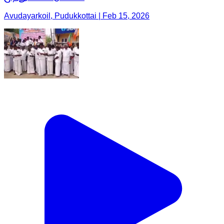
Avudayarkoil, Pudukkottai | Feb 15, 2026