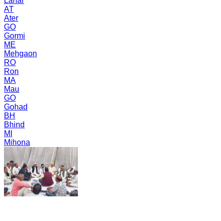
Lahar
AT
Ater
GO
Gormi
ME
Mehgaon
RO
Ron
MA
Mau
GO
Gohad
BH
Bhind
MI
Mihona