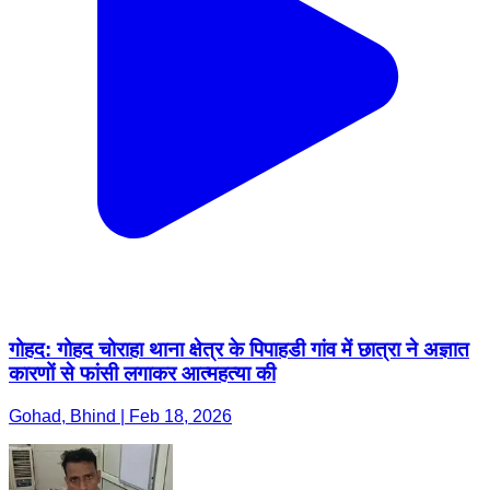
गोहद: गोहद चोराहा थाना क्षेत्र के पिपाहडी गांव में छात्रा ने अज्ञात
कारणों से फांसी लगाकर आत्महत्या की
Gohad, Bhind | Feb 18, 2026