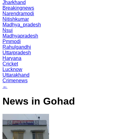
Jharkhand
Breakingnews
Narendramodi
Nitishkumar
Madhya_pradesh
Nsui
Madhyapradesh
Pmmodi
Rahulgandhi
Uttarpradesh
Haryana
Cricket
Lucknow
Uttarakhand
Crimenews
←
News in Gohad