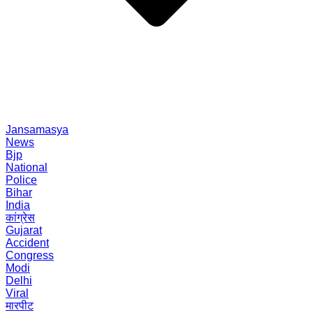
Jansamasya
News
Bjp
National
Police
Bihar
India
कांग्रेस
Gujarat
Accident
Congress
Modi
Delhi
Viral
मारपीट