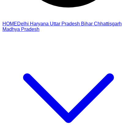
HOME
Delhi
Haryana
Uttar Pradesh
Bihar
Chhattisgarh
Madhya Pradesh