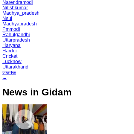
Narendramodi
Nitishkumar
Madhya_pradesh
Nsui
Madhyapradesh
Pmmodi
Rahulgandhi
Uttarpradesh
Haryana
Hardoi
Cricket
Lucknow
Uttarakhand
लखनऊ
←
News in Gidam