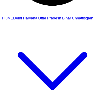
HOME
Delhi
Haryana
Uttar Pradesh
Bihar
Chhattisgarh