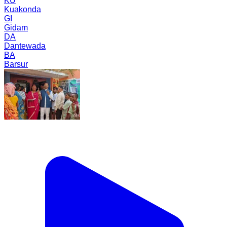
KU
Kuakonda
GI
Gidam
DA
Dantewada
BA
Barsur