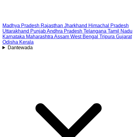
Madhya Pradesh
Rajasthan
Jharkhand
Himachal Pradesh
Uttarakhand
Punjab
Andhra Pradesh
Telangana
Tamil Nadu
Karnataka
Maharashtra
Assam
West Bengal
Tripura
Gujarat
Odisha
Kerala
Dantewada