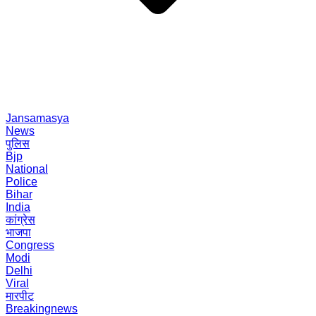
Jansamasya
News
पुलिस
Bjp
National
Police
Bihar
India
कांग्रेस
भाजपा
Congress
Modi
Delhi
Viral
मारपीट
Breakingnews