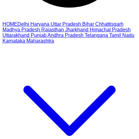
HOME
Delhi
Haryana
Uttar Pradesh
Bihar
Chhattisgarh
Madhya Pradesh
Rajasthan
Jharkhand
Himachal Pradesh
Uttarakhand
Punjab
Andhra Pradesh
Telangana
Tamil Nadu
Karnataka
Maharashtra