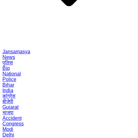
Jansamasya
News
पुलिस
Bjp
National
Police
Bihar
India
कांग्रेस
बीजेपी
Gujarat
भाजपा
Accident
Congress
Modi
Delhi