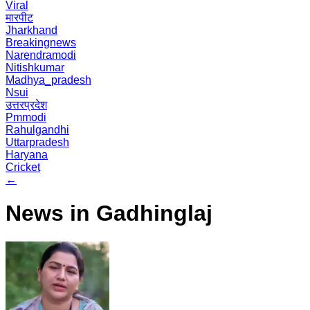
Viral
मारपीट
Jharkhand
Breakingnews
Narendramodi
Nitishkumar
Madhya_pradesh
Nsui
उत्तरप्रदेश
Pmmodi
Rahulgandhi
Uttarpradesh
Haryana
Cricket
←
News in Gadhinglaj