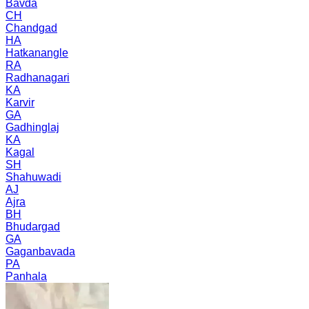
Bavda
CH
Chandgad
HA
Hatkanangle
RA
Radhanagari
KA
Karvir
GA
Gadhinglaj
KA
Kagal
SH
Shahuwadi
AJ
Ajra
BH
Bhudargad
GA
Gaganbavada
PA
Panhala