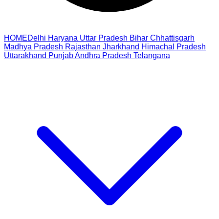
HOME
Delhi
Haryana
Uttar Pradesh
Bihar
Chhattisgarh
Madhya Pradesh
Rajasthan
Jharkhand
Himachal Pradesh
Uttarakhand
Punjab
Andhra Pradesh
Telangana