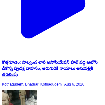
కొత్తగూడెం: పాల్వంచ లారీ అసోసియేషన్ హాల్ వద్ద ఆటోని
ఢీకొన్న ద్విచక్ర వాహనం, ఆరుగురికి గాయాలు ఆసుపత్రికి
తరలింపు
Kothagudem, Bhadrari Kothagudem | Aug 6, 2026