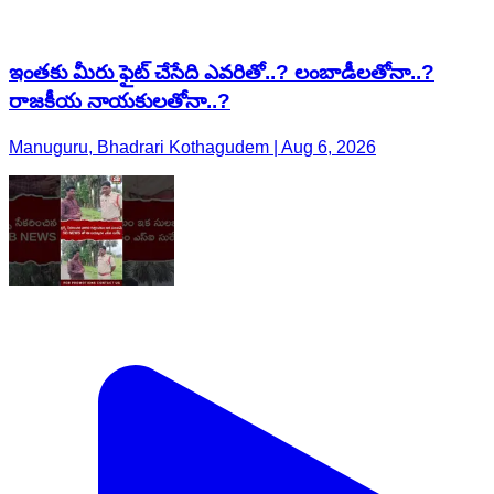
ఇంతకు మీరు ఫైట్ చేసేది ఎవరితో..? లంబాడీలతోనా..?
రాజకీయ నాయకులతోనా..?
Manuguru, Bhadrari Kothagudem | Aug 6, 2026