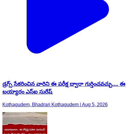
డ్రగ్స్ సేకరించిన వారిని ఈ పరీక్ష ద్వారా గుర్తించవచ్చు.... ఈ
బయ్యారం ఎస్ఐ సురేష్
Kothagudem, Bhadrari Kothagudem | Aug 5, 2026