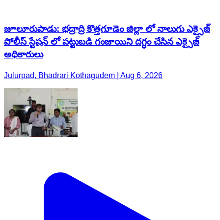
జూలూరుపాడు: భద్రాద్రి కొత్తగూడెం జిల్లా లో నాలుగు ఎక్సైజ్
పోలీస్ స్టేషన్ లో పట్టుబడి గంజాయిని దగ్ధం చేసిన ఎక్సైజ్
అధికారులు
Julurpad, Bhadrari Kothagudem | Aug 6, 2026