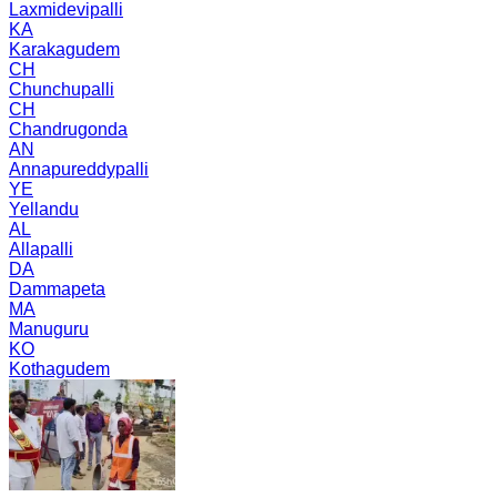
Laxmidevipalli
KA
Karakagudem
CH
Chunchupalli
CH
Chandrugonda
AN
Annapureddypalli
YE
Yellandu
AL
Allapalli
DA
Dammapeta
MA
Manuguru
KO
Kothagudem