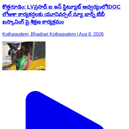
కొత్తగూడెం: LVప్రసాద్ ఐ ఇన్ స్టిట్యూట్ ఆధ్వర్యంలోIDOC
లోఆశా కార్యకర్తలకు యూనివర్సల్ న్యూ బార్న్ బేబీ
ఐస్కానింగ్ పై శిక్షణ కార్యక్రమం
Kothagudem, Bhadrari Kothagudem | Aug 6, 2026