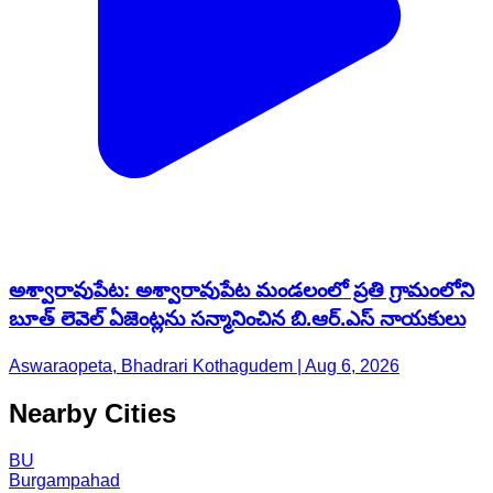
అశ్వారావుపేట: అశ్వారావుపేట మండలంలో ప్రతి గ్రామంలోని
బూత్ లెవెల్ ఏజెంట్లను సన్మానించిన బి.ఆర్.ఎస్ నాయకులు
Aswaraopeta, Bhadrari Kothagudem | Aug 6, 2026
Nearby Cities
BU
Burgampahad