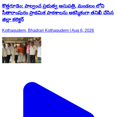
కొత్తగూడెం: పాల్వంచ ప్రభుత్వ ఆసుపత్రి, మండలం లోని
సీతారాంపురం ప్రాథమిక పాఠశాలను ఆకస్మికంగా తనిఖీ చేసిన
జిల్లా కలెక్టర్
Kothagudem, Bhadrari Kothagudem | Aug 6, 2026