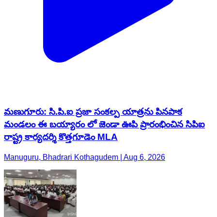
మణుగూరు: సి.పి.ఐ ప్రజా సంకల్ప యాత్రను పినపాక
మండలం ఈ బయ్యారం లో జెండా ఊపి ప్రారంభించిన సిపిఐ
రాష్ట్ర కార్యదర్శి కొత్తగూడెం MLA
Manuguru, Bhadrari Kothagudem | Aug 6, 2026