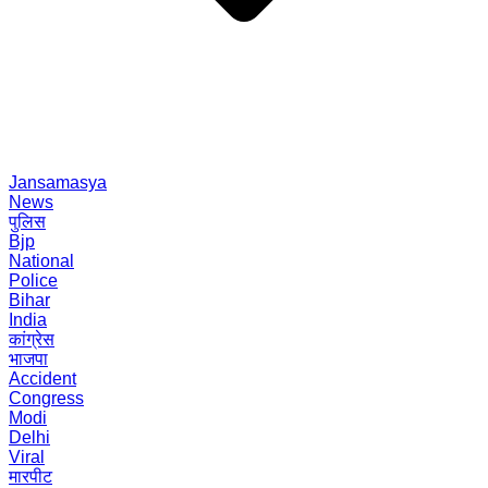
Jansamasya
News
पुलिस
Bjp
National
Police
Bihar
India
कांग्रेस
भाजपा
Accident
Congress
Modi
Delhi
Viral
मारपीट