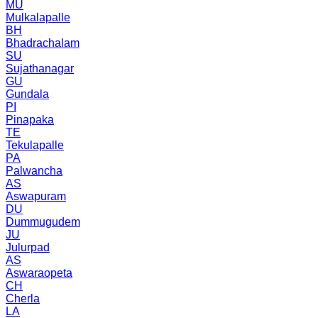
MU
Mulkalapalle
BH
Bhadrachalam
SU
Sujathanagar
GU
Gundala
PI
Pinapaka
TE
Tekulapalle
PA
Palwancha
AS
Aswapuram
DU
Dummugudem
JU
Julurpad
AS
Aswaraopeta
CH
Cherla
LA