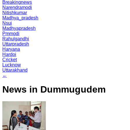
Breakingnews
Narendramodi
Nitishkumar
Madhya_pradesh
Nsui
Madhyapradesh
Pmmodi
Rahulgandhi
Uttarpradesh
Haryana
Hardoi
Cricket
Lucknow
Uttarakhand
←
News in Dummugudem