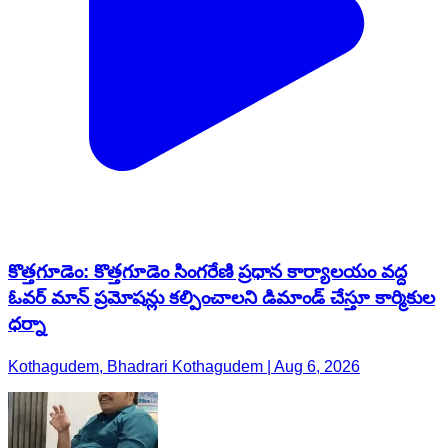
కొత్తగూడెం: కొత్తగూడెం సింగరేణి ప్రధాన కార్యాలయం వద్ద
ఓవర్ మాన్ ప్రమోషన్లు కల్పించాలని డిమాండ్ చేస్తూ కార్మికుల
ధర్నా
Kothagudem, Bhadrari Kothagudem | Aug 6, 2026