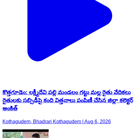
కొత్తగూడెం: లక్ష్మీదేవి పల్లి మండలం గట్టు మల్ల రైతు వేదికలు
రైతులకు సబ్సిడీపై కంది విత్తనాలు పంపిణీ చేసిన జిల్లా కలెక్టర్
అంకిత్
Kothagudem, Bhadrari Kothagudem | Aug 6, 2026