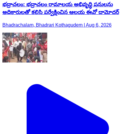
భద్రాచలం: భద్రాచలం రామాలయ అభివృద్ధి పనులను
అధికారులతో కలిసి పర్వేక్షించిన ఆలయ ఈవో దామోదర్
Bhadrachalam, Bhadrari Kothagudem | Aug 6, 2026