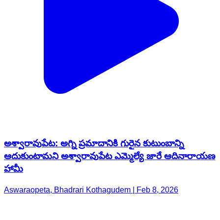
అశ్వారావుపేట: అగ్ని ప్రమాదానికి గురైన కుటుంబాన్ని
ఆదుకుంటామని అశ్వారావుపేట ఎమ్మెల్యే జారే ఆదినారాయణ
హామీ
Aswaraopeta, Bhadrari Kothagudem | Feb 8, 2026