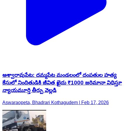
అశ్వారావుపేట: దమ్మపేట మండలంలో దంపతుల హత్య
కేసులో నిందితుడికి జీవిత ఖైదు ₹1000 జరిమానా విధిస్తూ
న్యాయమూర్తి తీర్పు వెల్లడి
Aswaraopeta, Bhadrari Kothagudem | Feb 17, 2026