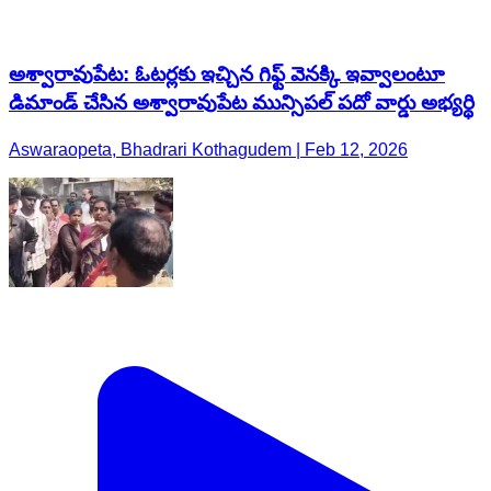
అశ్వారావుపేట: ఓటర్లకు ఇచ్చిన గిఫ్ట్ వెనక్కి ఇవ్వాలంటూ
డిమాండ్ చేసిన అశ్వారావుపేట మున్సిపల్ పదో వార్డు అభ్యర్థి
Aswaraopeta, Bhadrari Kothagudem | Feb 12, 2026