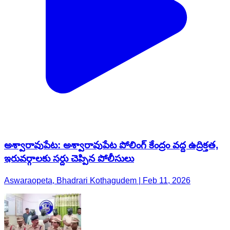
అశ్వారావుపేట: అశ్వారావుపేట పోలింగ్ కేంద్రం వద్ద ఉద్రిక్తత,
ఇరువర్గాలకు సర్దు చెప్పిన పోలీసులు
Aswaraopeta, Bhadrari Kothagudem | Feb 11, 2026