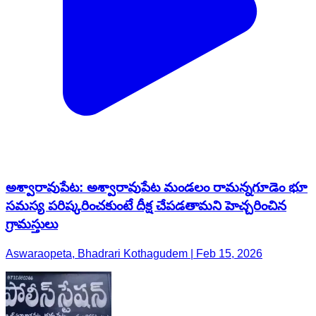
అశ్వారావుపేట: అశ్వారావుపేట మండలం రామన్నగూడెం భూ
సమస్య పరిష్కరించకుంటే దీక్ష చేపడతామని హెచ్చరించిన
గ్రామస్తులు
Aswaraopeta, Bhadrari Kothagudem | Feb 15, 2026