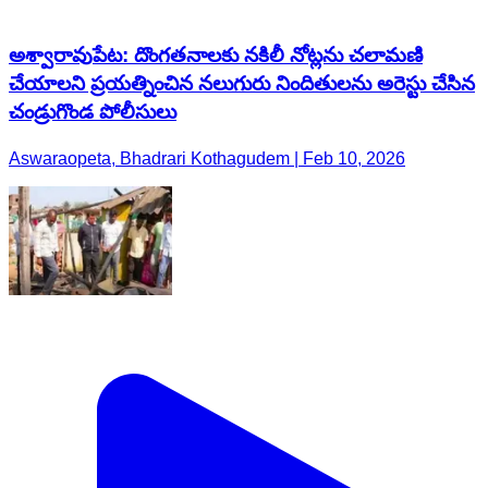
అశ్వారావుపేట: దొంగతనాలకు నకిలీ నోట్లను చలామణి
చేయాలని ప్రయత్నించిన నలుగురు నిందితులను అరెస్టు చేసిన
చండ్రుగొండ పోలీసులు
Aswaraopeta, Bhadrari Kothagudem | Feb 10, 2026