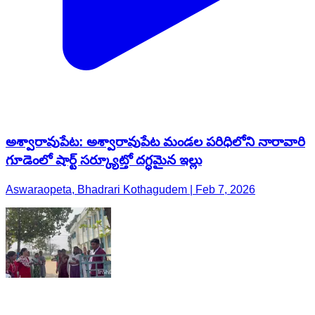
అశ్వారావుపేట: అశ్వారావుపేట మండల పరిధిలోని నారావారి
గూడెంలో షార్ట్ సర్క్యూట్తో దగ్ధమైన ఇల్లు
Aswaraopeta, Bhadrari Kothagudem | Feb 7, 2026