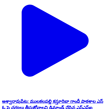
అశ్వారావుపేట: ములకలపల్లి కస్తూరిబా గాంధీ పాఠశాల ఎస్
ఓ పై చర్యలు తీసుకోవాలని డిమాండ్ చేసిన ఎస్ఎఫ్ఐ
మండల నాయకులు
Aswaraopeta, Bhadrari Kothagudem | Feb 6, 2026