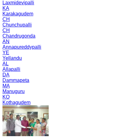
Laxmidevipalli
KA
Karakagudem
CH
Chunchupalli
CH
Chandrugonda
AN
Annapureddypalli
YE
Yellandu
AL
Allapalli
DA
Dammapeta
MA
Manuguru
KO
Kothagudem