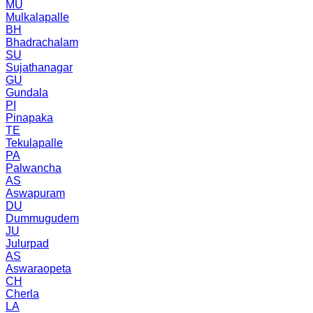
MU
Mulkalapalle
BH
Bhadrachalam
SU
Sujathanagar
GU
Gundala
PI
Pinapaka
TE
Tekulapalle
PA
Palwancha
AS
Aswapuram
DU
Dummugudem
JU
Julurpad
AS
Aswaraopeta
CH
Cherla
LA