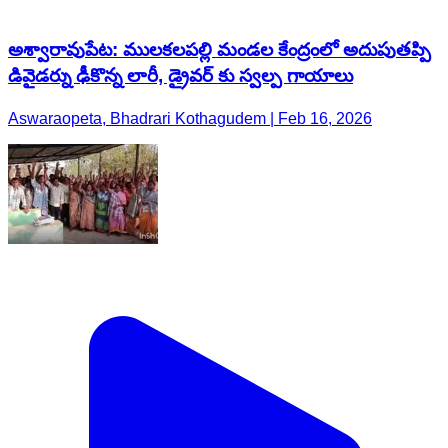
అశ్వారావుపేట: ములకలపల్లి మండల కేంద్రంలో అదుపుతప్పి
డివైడర్ను ఢీకొన్న లారీ, డ్రైవర్ కు స్వల్ప గాయాలు
Aswaraopeta, Bhadrari Kothagudem | Feb 16, 2026