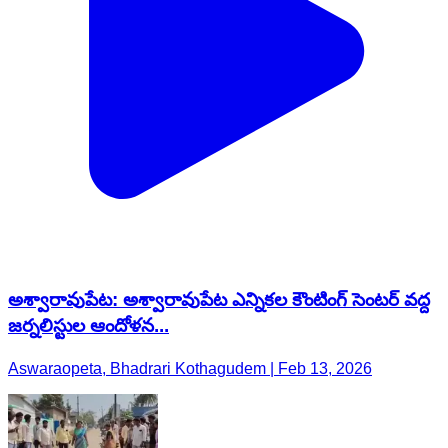
అశ్వారావుపేట: అశ్వారావుపేట ఎన్నికల కౌంటింగ్ సెంటర్ వద్ద
జర్నలిస్టుల ఆందోళన...
Aswaraopeta, Bhadrari Kothagudem | Feb 13, 2026