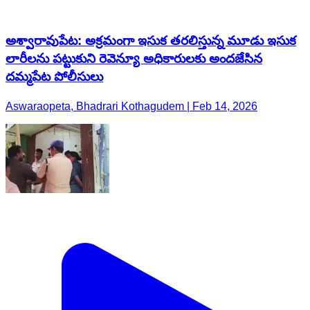
అశ్వారావుపేట: అక్రమంగా ఇసుక తరలిస్తున్న మూడు ఇసుక
లారీలను పట్టుకుని రెవెన్యూ అధికారులకు అందజేసిన
దమ్మపేట పోలీసులు
Aswaraopeta, Bhadrari Kothagudem | Feb 14, 2026