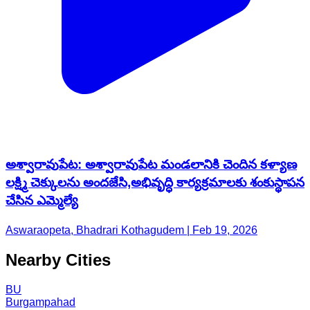
అశ్వారావుపేట: అశ్వారావుపేట మండలానికి చెందిన కళ్యాణ
లక్ష్మి చెక్కులను అందజేసి,అభివృద్ధి కార్యక్రమాలకు శంకుస్థాపన
చేసిన ఎమ్మెల్యే
Aswaraopeta, Bhadrari Kothagudem | Feb 19, 2026
Nearby Cities
BU
Burgampahad