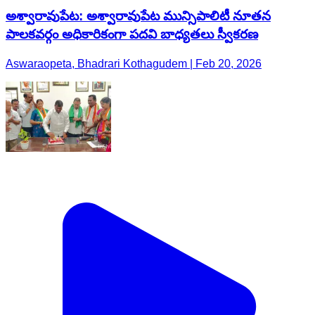
అశ్వారావుపేట: అశ్వారావుపేట మున్సిపాలిటీ నూతన
పాలకవర్గం అధికారికంగా పదవి బాధ్యతలు స్వీకరణ
Aswaraopeta, Bhadrari Kothagudem | Feb 20, 2026