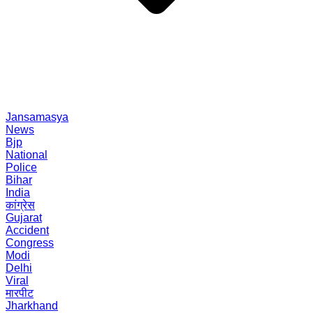
Jansamasya
News
Bjp
National
Police
Bihar
India
कांग्रेस
Gujarat
Accident
Congress
Modi
Delhi
Viral
मारपीट
Jharkhand