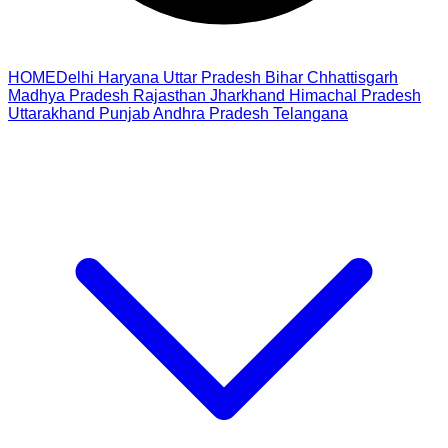
HOME
Delhi
Haryana
Uttar Pradesh
Bihar
Chhattisgarh
Madhya Pradesh
Rajasthan
Jharkhand
Himachal Pradesh
Uttarakhand
Punjab
Andhra Pradesh
Telangana