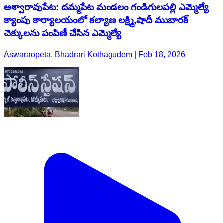
అశ్వారావుపేట: దమ్మపేట మండలం గండిగులపల్లి ఎమ్మెల్యే
క్యాంపు కార్యాలయంలో కల్యాణ లక్ష్మి,షాదీ ముబారక్
చెక్కులను పంపిణీ చేసిన ఎమ్మెల్యే
Aswaraopeta, Bhadrari Kothagudem | Feb 18, 2026