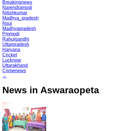
Breakingnews
Narendramodi
Nitishkumar
Madhya_pradesh
Nsui
Madhyapradesh
Pmmodi
Rahulgandhi
Uttarpradesh
Haryana
Cricket
Lucknow
Uttarakhand
Crimenews
←
News in Aswaraopeta