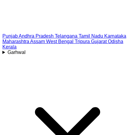
Punjab
Andhra Pradesh
Telangana
Tamil Nadu
Karnataka
Maharashtra
Assam
West Bengal
Tripura
Gujarat
Odisha
Kerala
Garhwal