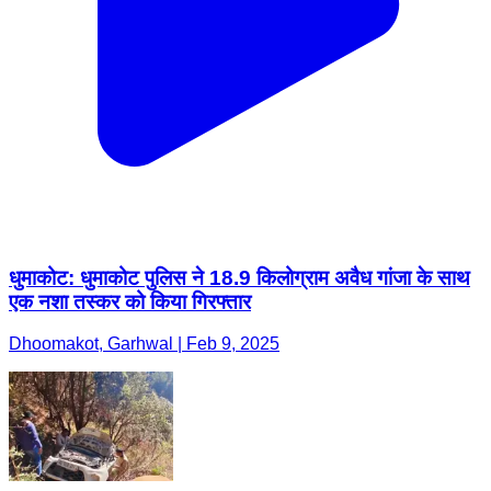
धुमाकोट: धुमाकोट पुलिस ने 18.9 किलोग्राम अवैध गांजा के साथ
एक नशा तस्कर को किया गिरफ्तार
Dhoomakot, Garhwal | Feb 9, 2025