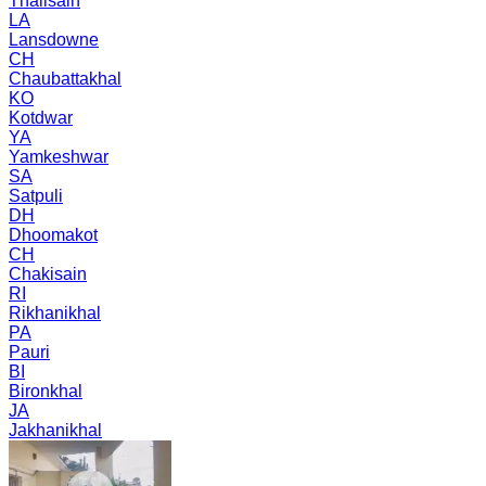
Thalisain
LA
Lansdowne
CH
Chaubattakhal
KO
Kotdwar
YA
Yamkeshwar
SA
Satpuli
DH
Dhoomakot
CH
Chakisain
RI
Rikhanikhal
PA
Pauri
BI
Bironkhal
JA
Jakhanikhal