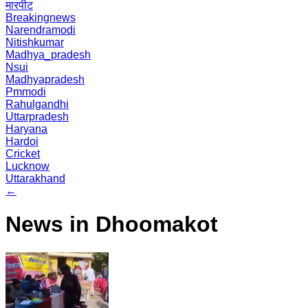
मारपीट
Breakingnews
Narendramodi
Nitishkumar
Madhya_pradesh
Nsui
Madhyapradesh
Pmmodi
Rahulgandhi
Uttarpradesh
Haryana
Hardoi
Cricket
Lucknow
Uttarakhand
←
News in Dhoomakot