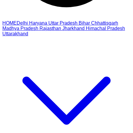
HOME
Delhi
Haryana
Uttar Pradesh
Bihar
Chhattisgarh
Madhya Pradesh
Rajasthan
Jharkhand
Himachal Pradesh
Uttarakhand