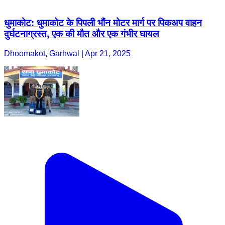
धुमाकोट: धुमाकोट के पिपली भौंन मोटर मार्ग पर पिकअप वाहन
दुर्घटनाग्रस्त, एक की मौत और एक गंभीर घायल
Dhoomakot, Garhwal | Apr 21, 2025