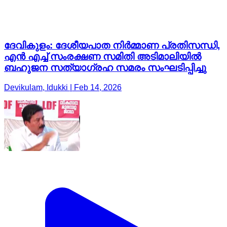
ദേവികുളം: ദേശീയപാത നിർമ്മാണ പ്രതിസന്ധി,
എൻ എച്ച് സംരക്ഷണ സമിതി അടിമാലിയിൽ
ബഹുജന സത്യാഗ്രഹ സമരം സംഘടിപ്പിച്ചു
Devikulam, Idukki | Feb 14, 2026