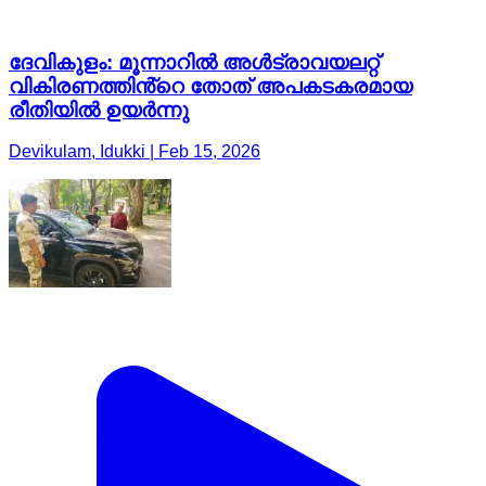
ദേവികുളം: മൂന്നാറിൽ അൾട്രാവയലറ്റ്
വികിരണത്തിൻ്റെ തോത് അപകടകരമായ
രീതിയിൽ ഉയർന്നു
Devikulam, Idukki | Feb 15, 2026