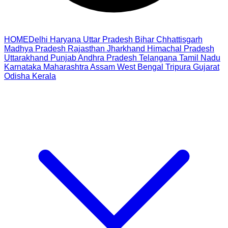
HOME
Delhi
Haryana
Uttar Pradesh
Bihar
Chhattisgarh
Madhya Pradesh
Rajasthan
Jharkhand
Himachal Pradesh
Uttarakhand
Punjab
Andhra Pradesh
Telangana
Tamil Nadu
Karnataka
Maharashtra
Assam
West Bengal
Tripura
Gujarat
Odisha
Kerala