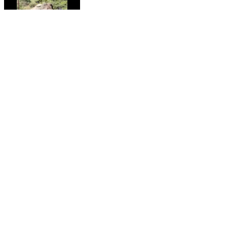
ദേവികുളം: മൂന്നാറിൽ പടയപ്പ ഉൾപ്പെടെ നാല്
കാട്ടുകൊമ്പൻമാർ മദപ്പാടിൽ, ജാഗ്രത
പാലിക്കണമെന്ന് വനം വകുപ്പ്
Devikulam, Idukki | Feb 6, 2026