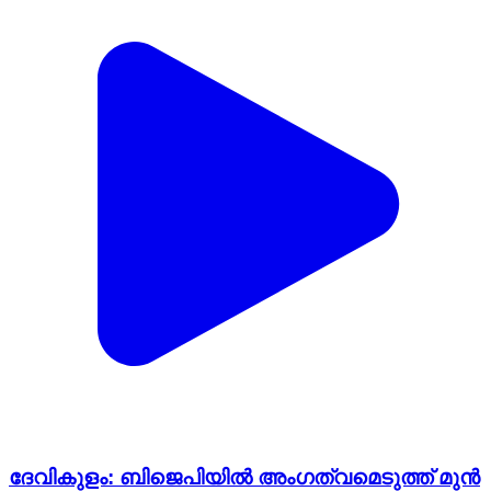
ദേവികുളം: ബിജെപിയിൽ അംഗത്വമെടുത്ത് മുൻ
എംഎൽഎ എസ് രാജേന്ദ്രനും മറ്റുള്ളവർക്കും
മൂന്നാറിൽ ബിജെപി സ്വീകരണമൊരുക്കി
Devikulam, Idukki | Feb 8, 2026