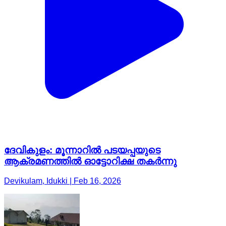
ദേവികുളം: മൂന്നാറിൽ പടയപ്പയുടെ
ആക്രമണത്തിൽ ഓട്ടോറിക്ഷ തകർന്നു
Devikulam, Idukki | Feb 16, 2026