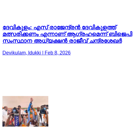
ദേവികുളം: എസ് രാജേന്ദ്രൻ ദേവികുളത്ത്
മത്സരിക്കണം എന്നാണ് ആഗ്രഹമെന്ന് ബിജെപി
സംസ്ഥാന അധ്യക്ഷൻ രാജീവ് ചന്ദ്രശേഖർ
Devikulam, Idukki | Feb 8, 2026