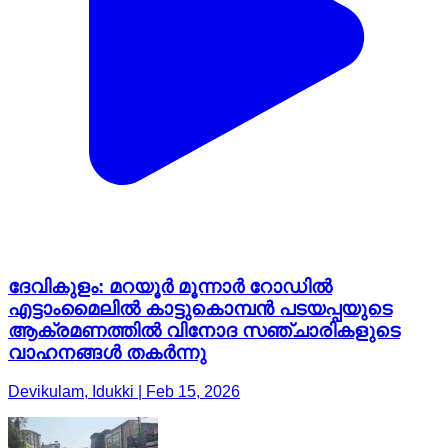
ദേവികുളം: മറയൂർ മൂന്നാർ റോഡിൽ
എട്ടാംമൈലിൽ കാട്ടുകൊമ്പൻ പടയപ്പയുടെ
ആക്രമണത്തിൽ വിനോദ സഞ്ചാരികളുടെ
വാഹനങ്ങൾ തകർന്നു
Devikulam, Idukki | Feb 15, 2026