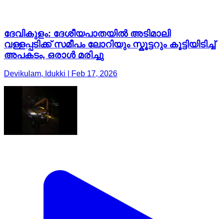
ദേവികുളം: ദേശീയപാതയിൽ അടിമാലി
വള്ളപ്പടിക്ക് സമീപം ലോറിയും സ്കൂട്ടറും കൂട്ടിയിടിച്ച്
അപകടം, ഒരാൾ മരിച്ചു
Devikulam, Idukki | Feb 17, 2026