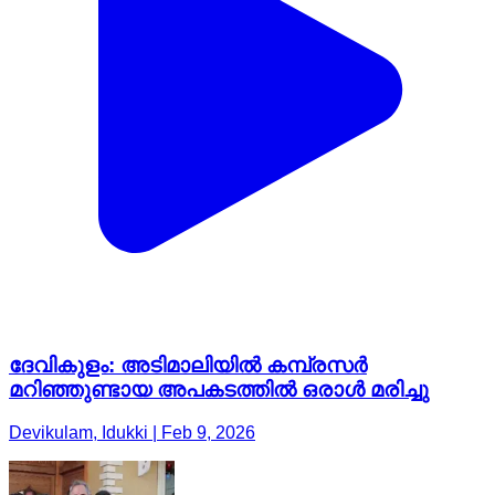
ദേവികുളം: അടിമാലിയിൽ കമ്പ്രസർ
മറിഞ്ഞുണ്ടായ അപകടത്തിൽ ഒരാൾ മരിച്ചു
Devikulam, Idukki | Feb 9, 2026