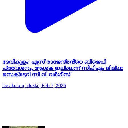
ദേവികുളം: എസ് രാജേന്ദ്രൻ്റെ ബിജെപി
പ്രവേശനം, ആശങ്ക ഇല്ലെന്ന് സിപിഎം ജില്ലാ
സെക്രട്ടറി സി വി വർഗീസ്
Devikulam, Idukki | Feb 7, 2026