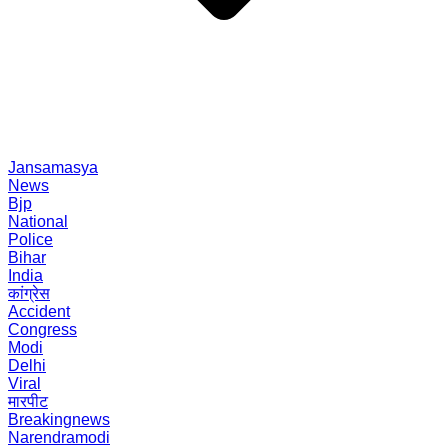
Jansamasya
News
Bjp
National
Police
Bihar
India
कांग्रेस
Accident
Congress
Modi
Delhi
Viral
मारपीट
Breakingnews
Narendramodi