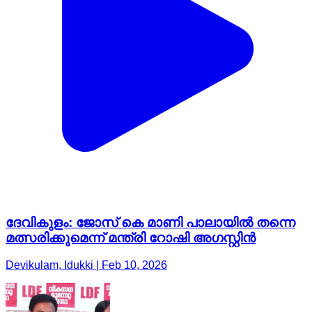
ദേവികുളം: ജോസ് കെ മാണി പാലായിൽ തന്നെ
മത്സരിക്കുമെന്ന് മന്ത്രി റോഷി അഗസ്റ്റിൻ
Devikulam, Idukki | Feb 10, 2026