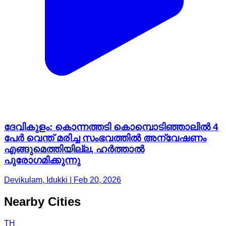
ദേവികുളം: കൊന്നത്തടി കൊമ്പൊടിഞ്ഞാലിൽ 4
പേർ വെന്ത് മരിച്ച സംഭവത്തിൽ അന്വേഷണം
എങ്ങുമെത്തിയില്ല, ഹർത്താൽ
പുരോഗമിക്കുന്നു
Devikulam, Idukki | Feb 20, 2026
Nearby Cities
TH