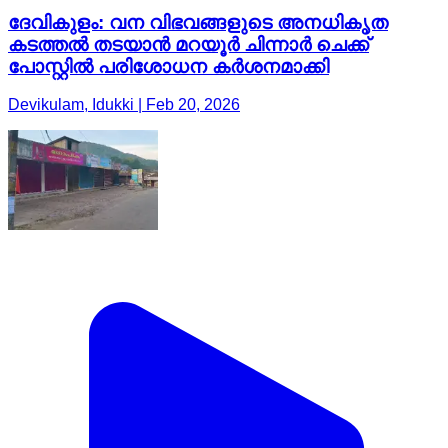
ദേവികുളം: വന വിഭവങ്ങളുടെ അനധികൃത
കടത്തൽ തടയാൻ മറയൂർ ചിന്നാർ ചെക്ക്
പോസ്റ്റിൽ പരിശോധന കർശനമാക്കി
Devikulam, Idukki | Feb 20, 2026