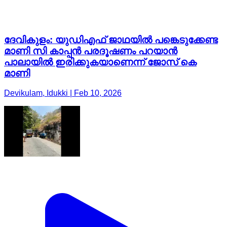
ദേവികുളം: യുഡിഎഫ് ജാഥയിൽ പങ്കെടുക്കേണ്ട
മാണി സി കാപ്പൻ പരദൂഷണം പറയാൻ
പാലായിൽ ഇരിക്കുകയാണെന്ന് ജോസ് കെ
മാണി
Devikulam, Idukki | Feb 10, 2026