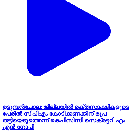
ഉടുമ്പൻചോല: ജില്ലയിൽ രക്തസാക്ഷികളുടെ
പേരിൽ സിപിഎം കോടിക്കണക്കിന് രൂപ
തട്ടിയെടുത്തെന്ന് കെപിസിസി സെക്രട്ടറി എം
എൻ ഗോപി