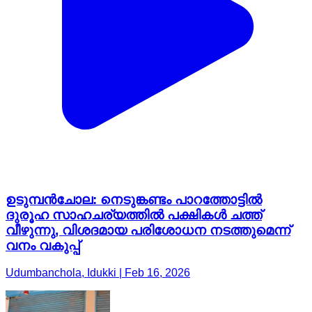
ഉടുമ്പൻചോല: നെടുങ്കണ്ടം പാറത്തോട്ടിൽ
ദുരൂഹ സാഹചര്യത്തിൽ പക്ഷികൾ ചത്ത്
വീഴുന്നു, വിശദമായ പരിശോധന നടത്തുമെന്ന്
വനം വകുപ്പ്
Udumbanchola, Idukki | Feb 16, 2026