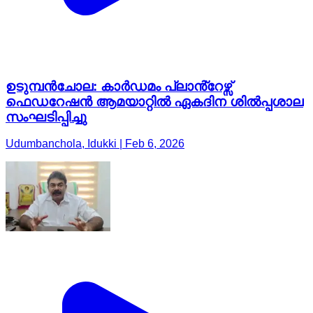
ഉടുമ്പൻചോല: കാർഡമം പ്ലാൻ്റേഴ്സ്
ഫെഡറേഷൻ ആമയാറ്റിൽ ഏകദിന ശിൽപ്പശാല
സംഘടിപ്പിച്ചു
Udumbanchola, Idukki | Feb 6, 2026