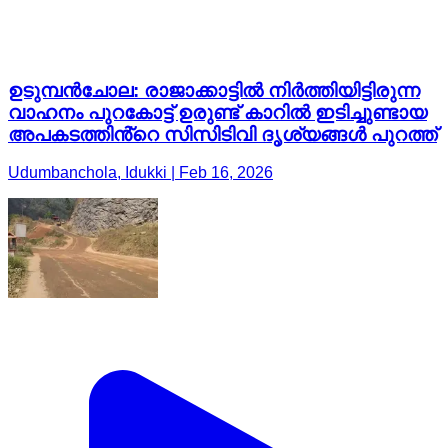
ഉടുമ്പൻചോല: രാജാക്കാട്ടിൽ നിർത്തിയിട്ടിരുന്ന
വാഹനം പുറകോട്ട് ഉരുണ്ട് കാറിൽ ഇടിച്ചുണ്ടായ
അപകടത്തിൻ്റെ സിസിടിവി ദൃശ്യങ്ങൾ പുറത്ത്
Udumbanchola, Idukki | Feb 16, 2026