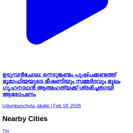
ഉടുമ്പൻചോല: നെടുങ്കണ്ടം പുഷ്പക്കണ്ടത്ത്
ഭൂമാഫിയയുടെ ഭീഷണിയും സമ്മർദവും മൂലം
ഗൃഹനാഥൻ ആത്മഹത്യക്ക് ശ്രമിച്ചതായി
ആരോപണം
Udumbanchola, Idukki | Feb 18, 2026
Nearby Cities
TH