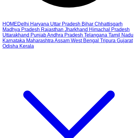
HOME
Delhi
Haryana
Uttar Pradesh
Bihar
Chhattisgarh
Madhya Pradesh
Rajasthan
Jharkhand
Himachal Pradesh
Uttarakhand
Punjab
Andhra Pradesh
Telangana
Tamil Nadu
Karnataka
Maharashtra
Assam
West Bengal
Tripura
Gujarat
Odisha
Kerala