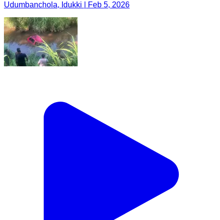
Udumbanchola, Idukki | Feb 5, 2026