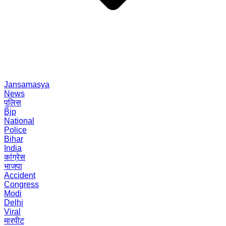
Jansamasya
News
पुलिस
Bjp
National
Police
Bihar
India
कांग्रेस
भाजपा
Accident
Congress
Modi
Delhi
Viral
मारपीट