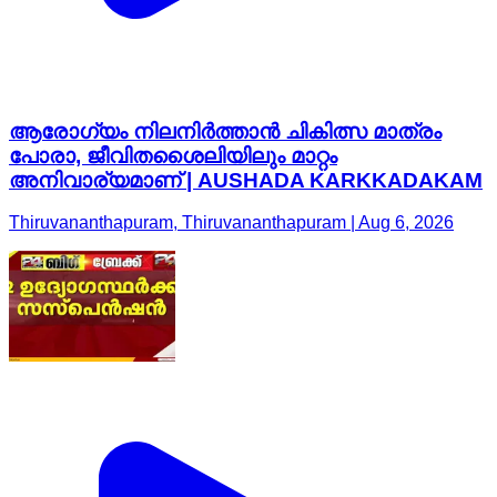
ആരോഗ്യം നിലനിർത്താൻ ചികിത്സ മാത്രം
പോരാ, ജീവിതശൈലിയിലും മാറ്റം
അനിവാര്യമാണ് | AUSHADA KARKKADAKAM
Thiruvananthapuram, Thiruvananthapuram | Aug 6, 2026