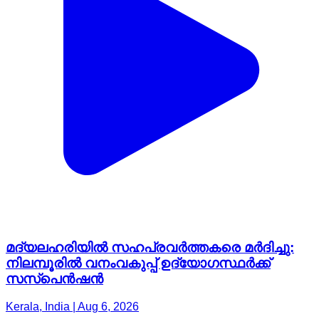
മദ്യലഹരിയിൽ സഹപ്രവർത്തകരെ മർദിച്ചു:
നിലമ്പൂരിൽ വനംവകുപ്പ് ഉദ്യോഗസ്ഥർക്ക്
സസ്‌പെൻഷൻ
Kerala, India | Aug 6, 2026