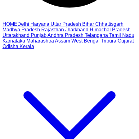
HOME
Delhi
Haryana
Uttar Pradesh
Bihar
Chhattisgarh
Madhya Pradesh
Rajasthan
Jharkhand
Himachal Pradesh
Uttarakhand
Punjab
Andhra Pradesh
Telangana
Tamil Nadu
Karnataka
Maharashtra
Assam
West Bengal
Tripura
Gujarat
Odisha
Kerala