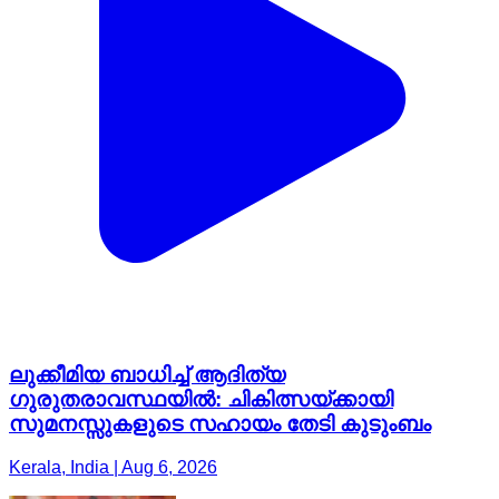
ലുക്കീമിയ ബാധിച്ച് ആദിത്യ
ഗുരുതരാവസ്ഥയിൽ: ചികിത്സയ്ക്കായി
സുമനസ്സുകളുടെ സഹായം തേടി കുടുംബം
Kerala, India | Aug 6, 2026