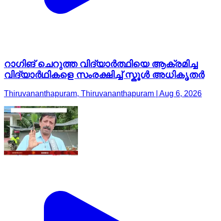
റാഗിങ് ചെറുത്ത വിദ്യാർത്ഥിയെ ആക്രമിച്ച
വിദ്യാർഥികളെ സംരക്ഷിച്ച് സ്കൂൾ അധികൃതർ
Thiruvananthapuram, Thiruvananthapuram | Aug 6, 2026