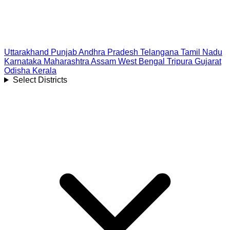
Uttarakhand
Punjab
Andhra Pradesh
Telangana
Tamil Nadu
Karnataka
Maharashtra
Assam
West Bengal
Tripura
Gujarat
Odisha
Kerala
Select Districts