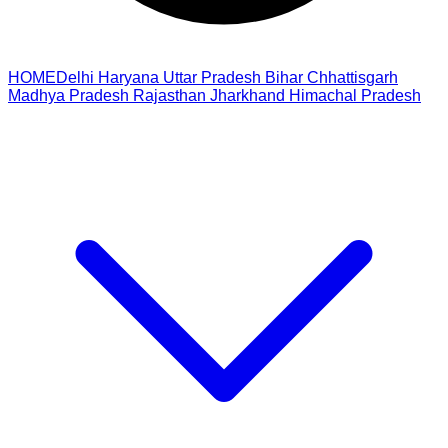
HOME
Delhi
Haryana
Uttar Pradesh
Bihar
Chhattisgarh
Madhya Pradesh
Rajasthan
Jharkhand
Himachal Pradesh