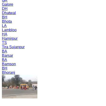
GA
Galore
DH
Dhatwal
BH
Bhota
LA
Lambloo
HA
Hamirpur
TS
Tira Sujanpur
BA
Barsar
BA
Bamson
BH
Bhoranj