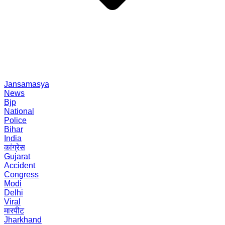
Jansamasya
News
Bjp
National
Police
Bihar
India
कांग्रेस
Gujarat
Accident
Congress
Modi
Delhi
Viral
मारपीट
Jharkhand