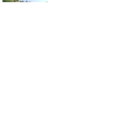
भदेसर: लग्जरी कार में छिपा था नशे का काला खेल, भदेसर पुलिस ने
1 क्विंटल 77 किलो डोडा चूरा पकड़ा, मौके से तस्कर फरार
Bhadesar, Chittorgarh | Feb 16, 2026