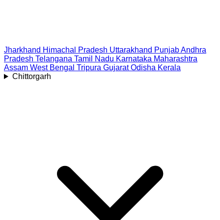
Jharkhand
Himachal Pradesh
Uttarakhand
Punjab
Andhra
Pradesh
Telangana
Tamil Nadu
Karnataka
Maharashtra
Assam
West Bengal
Tripura
Gujarat
Odisha
Kerala
Chittorgarh