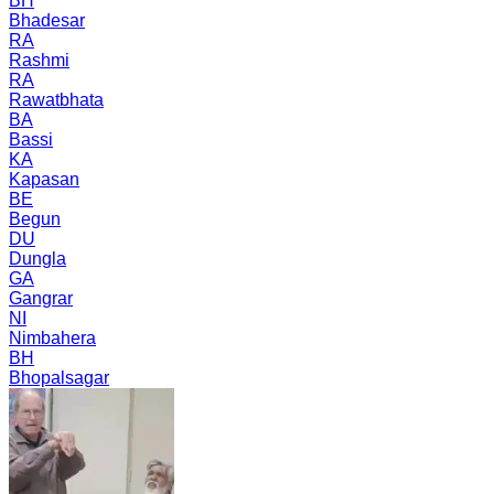
BH
Bhadesar
RA
Rashmi
RA
Rawatbhata
BA
Bassi
KA
Kapasan
BE
Begun
DU
Dungla
GA
Gangrar
NI
Nimbahera
BH
Bhopalsagar