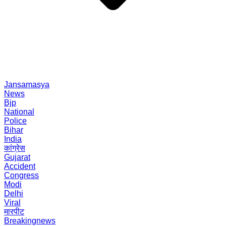
Jansamasya
News
Bjp
National
Police
Bihar
India
कांग्रेस
Gujarat
Accident
Congress
Modi
Delhi
Viral
मारपीट
Breakingnews