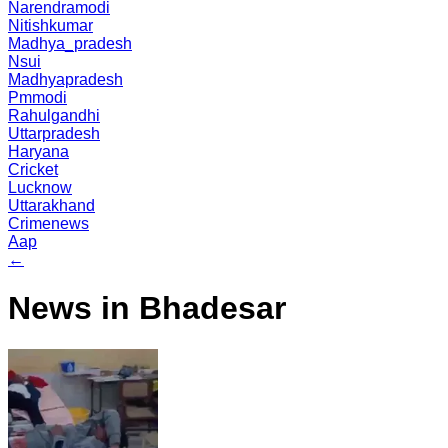
Narendramodi
Nitishkumar
Madhya_pradesh
Nsui
Madhyapradesh
Pmmodi
Rahulgandhi
Uttarpradesh
Haryana
Cricket
Lucknow
Uttarakhand
Crimenews
Aap
←
News in Bhadesar