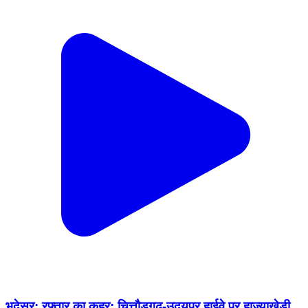
भदेसर: रफ्तार का कहर: चित्तौड़गढ़-उदयपुर हाईवे पर हाज्याखेड़ी
के पास आमने-सामने भिड़ीं बाइकें, चार घायल, एक जिंदगी की जंग में
Bhadesar, Chittorgarh | Feb 17, 2026