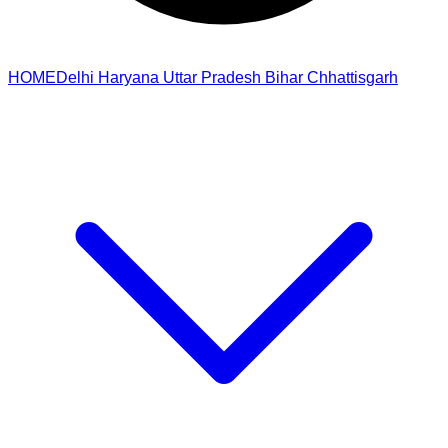
HOME
Delhi
Haryana
Uttar Pradesh
Bihar
Chhattisgarh