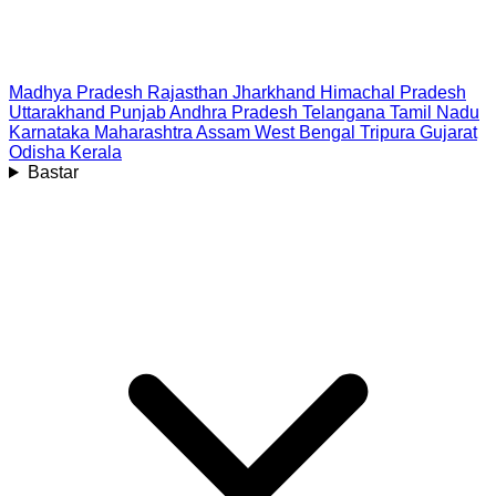
Madhya Pradesh
Rajasthan
Jharkhand
Himachal Pradesh
Uttarakhand
Punjab
Andhra Pradesh
Telangana
Tamil Nadu
Karnataka
Maharashtra
Assam
West Bengal
Tripura
Gujarat
Odisha
Kerala
Bastar