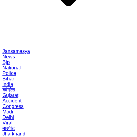
Jansamasya
News
Bjp
National
Police
Bihar
India
कांग्रेस
Gujarat
Accident
Congress
Modi
Delhi
Viral
मारपीट
Jharkhand