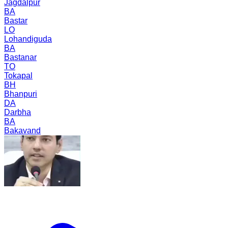
Jagdalpur
BA
Bastar
LO
Lohandiguda
BA
Bastanar
TO
Tokapal
BH
Bhanpuri
DA
Darbha
BA
Bakavand